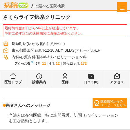
病院なび
人で選べる医院検索
さくらライフ錦糸クリニック
最終情報更新日から5年以上が経過しています。
事前に必ず該当の医療機関に直接ご確認ください。
錦糸町駅
(駅から
北西に約660m
)
東京都墨田区石原4-12-10 ABY BLDG(アビービル)1F
内科
心療内科
精神科
リハビリテーション科
※
11
12
172
アクセス数
7月
:
6月
:
過去12ヶ月:
医院トップ
診療案内
医師
口コミ(
0
)
アクセス
医療機関からの
患者さんへのメッセージ
メッセージあり
当法人は在宅医療、特に訪問看護、訪問リハビリテーション
を主な活動とします。