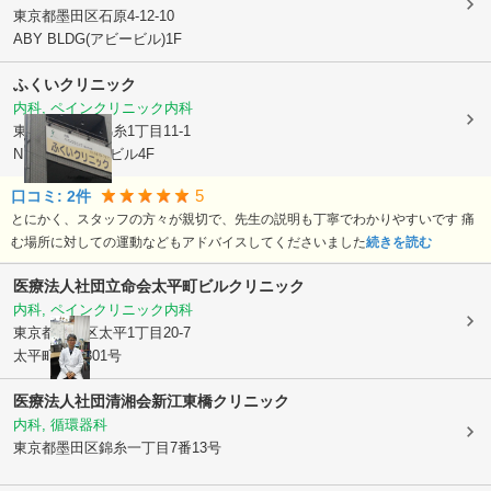
東京都墨田区
石原4-12-10
ABY BLDG(アビービル)1F
ふくいクリニック
内科, ペインクリニック内科
東京都墨田区
錦糸1丁目11-1
NEUEヤマザキビル4F
5
口コミ:
2
件
とにかく、スタッフの方々が親切で、先生の説明も丁寧でわかりやすいです 痛
む場所に対しての運動などもアドバイスしてくださいました
続きを読む
医療法人社団立命会
太平町ビルクリニック
内科, ペインクリニック内科
東京都墨田区
太平1丁目20-7
太平町ビル301号
医療法人社団清湘会新江東橋クリニック
内科, 循環器科
東京都墨田区
錦糸一丁目7番13号