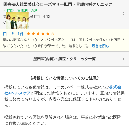
医療法人社団美佳会
ローズマリー肛門・胃腸内科クリニック
肛門科, 胃腸科, 内科
東京都墨田区
錦糸1丁目4-13
金友堂ビル3F
5
口コミ:
1
件
痔のお医者さんということで女性の私としては、同じ女性の先生のいる病院で
診てもらいたいという条件が第一でした。結果としては...
続きを読む
墨田区(内科)の病院・クリニック一覧
《掲載している情報についてのご注意》
掲載している各種情報は、ミーカンパニー株式会社および
株式会
社eヘルスケア
が調査した情報をもとにしています。 正確な情報掲
載に努めておりますが、内容を完全に保証するものではありませ
ん。
掲載されている医院を受診される場合は、事前に必ず該当の医院
に直接ご確認ください。