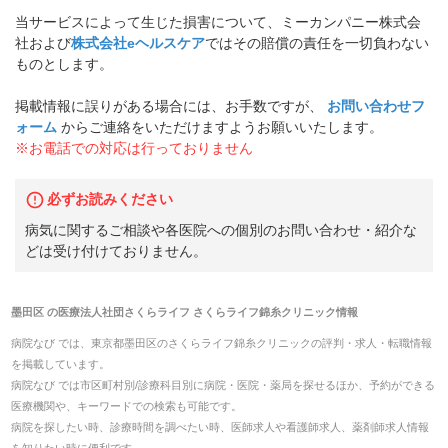
当サービスによって生じた損害について、ミーカンパニー株式会
社および
株式会社eヘルスケア
ではその賠償の責任を一切負わない
ものとします。
掲載情報に誤りがある場合には、お手数ですが、
お問い合わせフ
ォーム
からご連絡をいただけますようお願いいたします。
※お電話での対応は行っておりません
必ずお読みください
病気に関するご相談や各医院への個別のお問い合わせ・紹介な
どは受け付けておりません。
墨田区
の
医療法人社団さくらライフ さくらライフ錦糸クリニック
情報
病院なび では、
東京都
墨田区
の
さくらライフ錦糸クリニック
の
評判・求人・転職
情報
を掲載しています。
病院なび では市区町村別/診療科目別に病院・医院・薬局を探せるほか、予約ができる
医療機関や、キーワードでの検索も可能です。
病院を探したい時、診療時間を調べたい時、医師求人や看護師求人、薬剤師求人情報