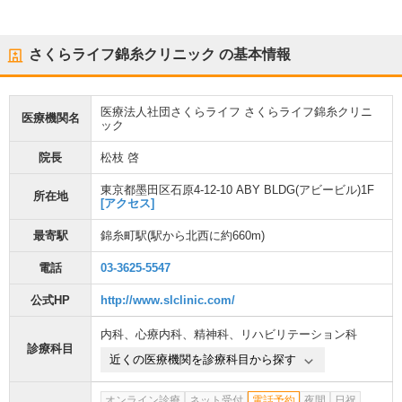
さくらライフ錦糸クリニック
の基本情報
医療法人社団さくらライフ さくらライフ錦糸クリニ
医療機関名
ック
院長
松枝 啓
東京都墨田区石原4-12-10 ABY BLDG(アビービル)1F
所在地
[アクセス]
最寄駅
錦糸町駅
(駅から
北西に約660m
)
電話
03-3625-5547
公式HP
http://www.slclinic.com/
内科
、
心療内科
、
精神科
、
リハビリテーション科
診療科目
近くの医療機関を診療科目から探す
オンライン診療
ネット受付
電話予約
夜間
日祝