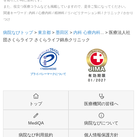
を知りたい時に便利です。
また、役立つ医療コラムなども掲載していますので、是非ご覧になってください。
関連キーワード:
内科 / 心療内科 / 精神科 / リハビリテーション科 / クリニック / かかり
つけ
病院なびトップ
>
東京都
>
墨田区
>
内科
心療内科
... >
医療法人社
団さくらライフ さくらライフ錦糸クリニック
プライバシーマークについて
トップ
医療機関の皆様へ
MediQA
病院なびについて
病院なび利用規約
個人情報保護方針