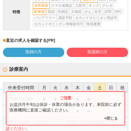
女性医師
スマホ保険証
入院可
キッズ
クレカ
特徴
駐車場
英語
外国語
大病院
がん
在宅
訪問
DPC
バリアフリー
感染予防
セカンドオピニオン受診可
セカンドオピニオン情報提供可
地域連携
直近の求人を確認する
[PR]
医師の方
看護師の方
診療案内
外来受付時間
月
火
水
木
金
土
日
祝
●
●
●
●
●
9:00
〜
12:00
お盆(8月中旬)は休診・休業の場合があります。来院前に必ず
●
●
●
●
●
医療機関に直接ご確認ください。
13:00
〜
18:00
×閉じる
外来受付時間・内容等について、事前に必ず医療機関に直接ご確
認ください。