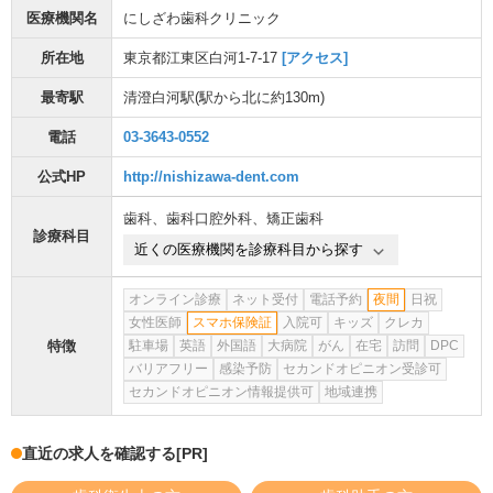
医療機関名
にしざわ歯科クリニック
所在地
東京都江東区白河1-7-17
[アクセス]
最寄駅
清澄白河駅
(駅から
北に約130m
)
電話
03-3643-0552
公式HP
http://nishizawa-dent.com
歯科
、
歯科口腔外科
、
矯正歯科
診療科目
近くの医療機関を診療科目から探す
オンライン診療
ネット受付
電話予約
夜間
日祝
女性医師
スマホ保険証
入院可
キッズ
クレカ
特徴
駐車場
英語
外国語
大病院
がん
在宅
訪問
DPC
バリアフリー
感染予防
セカンドオピニオン受診可
セカンドオピニオン情報提供可
地域連携
直近の求人を確認する
[PR]