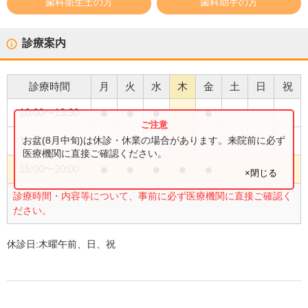
歯科衛生士の方
歯科助手の方
診療案内
診療時間
月
火
水
木
金
土
日
祝
●
●
●
●
10:00
〜
13:30
●
お盆(8月中旬)は休診・休業の場合があります。来院前に必ず
10:00
〜
16:00
医療機関に直接ご確認ください。
●
●
●
●
●
15:00
〜
20:00
×閉じる
診療時間・内容等について、事前に必ず医療機関に直接ご確認く
ださい。
休診日:
木曜午前、日、祝