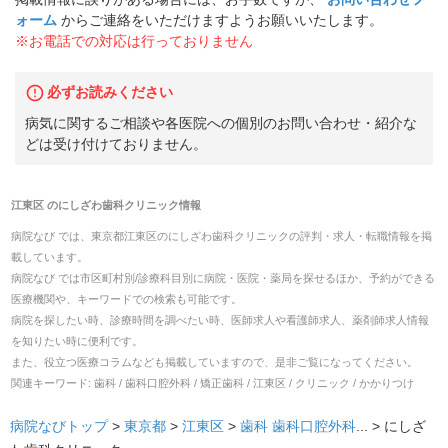
ォーム
からご連絡をいただけますようお願いいたします。
※お電話での対応は行っておりません
必ずお読みください
病気に関するご相談や各医院への個別のお問い合わせ・紹介な
どは受け付けておりません。
江東区
の
にしざわ歯科クリニック
情報
病院なび では、
東京都
江東区
の
にしざわ歯科クリニック
の
評判・求人・転職
情報を掲
載しています。
病院なび では市区町村別/診療科目別に病院・医院・薬局を探せるほか、予約ができる
医療機関や、キーワードでの検索も可能です。
病院を探したい時、診療時間を調べたい時、医師求人や看護師求人、薬剤師求人情報
を知りたい時に便利です。
また、役立つ医療コラムなども掲載していますので、是非ご覧になってください。
関連キーワード:
歯科 / 歯科口腔外科 / 矯正歯科 / 江東区 / クリニック / かかりつけ
病院なびトップ
>
東京都
>
江東区
>
歯科
歯科口腔外科
... >
にしざ