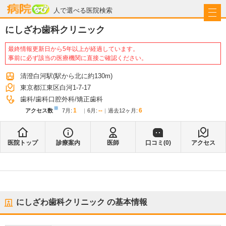
病院なび
人で選べる医院検索
にしざわ歯科クリニック
最終情報更新日から5年以上が経過しています。
事前に必ず該当の医療機関に直接ご確認ください。
清澄白河駅
(駅から
北に約130m
)
東京都江東区白河1-7-17
歯科
歯科口腔外科
矯正歯科
※
1
--
6
アクセス数
7月
:
6月
:
過去12ヶ月:
医院トップ
診療案内
医師
口コミ(
0
)
アクセス
にしざわ歯科クリニック
の基本情報