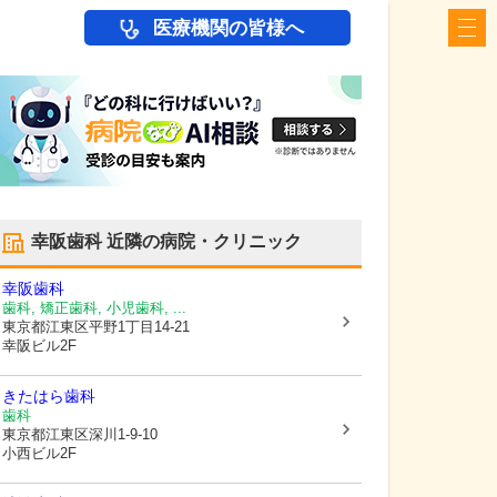
医療機関の皆様へ
幸阪歯科
近隣の病院・クリニック
幸阪歯科
歯科, 矯正歯科, 小児歯科, ...
東京都江東区
平野1丁目14-21
幸阪ビル2F
きたはら歯科
歯科
東京都江東区
深川1-9-10
小西ビル2F