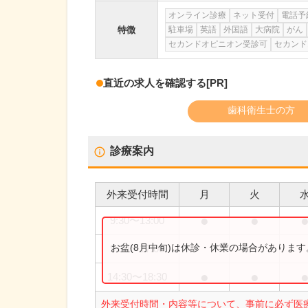
オンライン診療
ネット受付
電話予
特徴
駐車場
英語
外国語
大病院
がん
セカンドオピニオン受診可
セカンド
直近の求人を確認する
[PR]
歯科衛生士の方
診療案内
外来受付時間
月
火
●
●
9:30
〜
13:00
お盆(8月中旬)は休診・休業の場合がありま
9:30
〜
17:00
●
●
14:30
〜
18:30
外来受付時間・内容等について、事前に必ず医