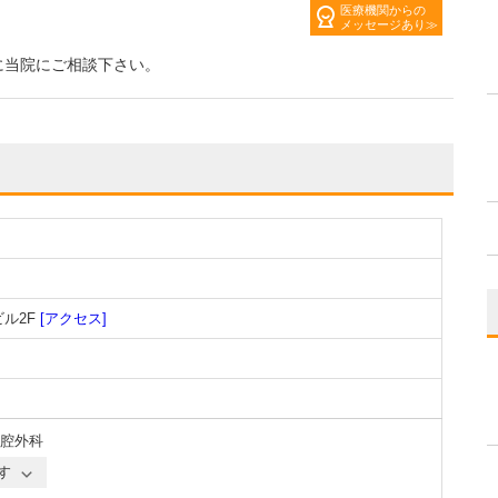
医療機関からの
メッセージあり
に当院にご相談下さい。
ビル2F
[アクセス]
腔外科
す