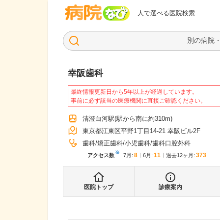
病院なび
人で選べる医院検索
幸阪歯科
最終情報更新日から5年以上が経過しています。
事前に必ず該当の医療機関に直接ご確認ください。
清澄白河駅
(駅から
南に約310m
)
東京都江東区平野1丁目14-21 幸阪ビル2F
歯科
矯正歯科
小児歯科
歯科口腔外科
※
8
11
373
アクセス数
7月
:
6月
:
過去12ヶ月:
医院トップ
診療案内