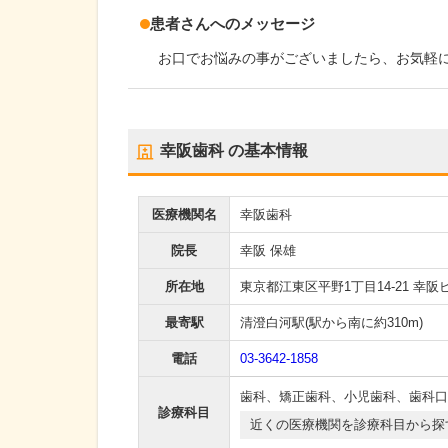
患者さんへのメッセージ
お口でお悩みの事がございましたら、お気軽
幸阪歯科
の基本情報
医療機関名
幸阪歯科
院長
幸阪 保雄
所在地
東京都江東区平野1丁目14-21 幸阪
最寄駅
清澄白河駅
(駅から
南に約310m
)
電話
03-3642-1858
歯科
、
矯正歯科
、
小児歯科
、
歯科口
診療科目
近くの医療機関を診療科目から探