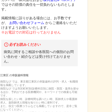
ではその賠償の責任を一切負わないものとしま
す。
掲載情報に誤りがある場合には、お手数です
が、
お問い合わせフォーム
からご連絡をいただ
けますようお願いいたします。
※お電話での対応は行っておりません
必ずお読みください
病気に関するご相談や各医院への個別のお問
い合わせ・紹介などは受け付けておりませ
ん。
江東区
の
幸阪歯科
情報
病院なび では、
東京都
江東区
の
幸阪歯科
の
評判・求人・転職
情
報を掲載しています。
病院なび では市区町村別/診療科目別に病院・医院・薬局を探せ
るほか、予約ができる医療機関や、キーワードでの検索も可能
です。
病院を探したい時、診療時間を調べたい時、医師求人や看護師
求人、薬剤師求人情報を知りたい時に便利です。
また、役立つ医療コラムなども掲載していますので、是非ご覧
になってください。