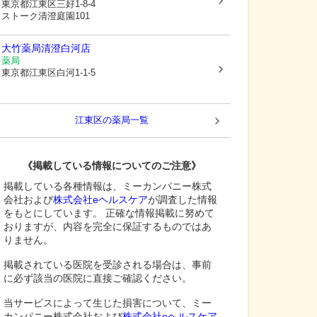
東京都江東区
三好1-8-4
ストーク清澄庭園101
大竹薬局清澄白河店
薬局
東京都江東区
白河1-1-5
江東区
の薬局一覧
《掲載している情報についてのご注意》
掲載している各種情報は、ミーカンパニー株式
会社および
株式会社eヘルスケア
が調査した情報
をもとにしています。 正確な情報掲載に努めて
おりますが、内容を完全に保証するものではあ
りません。
掲載されている医院を受診される場合は、事前
に必ず該当の医院に直接ご確認ください。
当サービスによって生じた損害について、ミー
カンパニー株式会社および
株式会社eヘルスケア