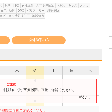
約
夜間
日祝
女性医師
スマホ保険証
入院可
キッズ
クレカ
在宅
訪問
DPC
バリアフリー
感染予防
オピニオン情報提供可
地域連携
歯科助手の方
水
木
金
土
日
祝
●
●
●
す。来院前に必ず医療機関に直接ご確認ください。
×閉じる
●
●
療機関に直接ご確認ください。