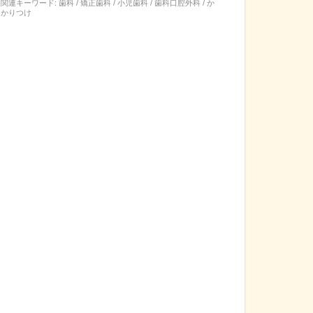
関連キーワード:
歯科 / 矯正歯科 / 小児歯科 / 歯科口腔外科 / か
かりつけ