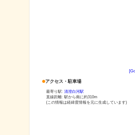
[G
アクセス・駐車場
最寄り駅:
清澄白河駅
直線距離: 駅から
南に約310m
(この情報は経緯度情報を元に生成しています)