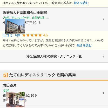
はホテルを想わせる様になっており、酸素等の器具は...
続きを読む
医療法人財団順和会
山王病院
内科, アレルギー科, 血液内科, ...
東京都港区
赤坂8丁目10-16
4.5
口コミ:
4
件
内科・産科とかかっていますが、先生と看護師さんの質が本当に良く、わかる
まで説明してくださるのでお年寄りがすごく多い病院で...
続きを読む
港区(産婦人科)の病院・クリニック一覧
たて山レディスクリニック
近隣の薬局
青山薬局
薬局
東京都港区
南青山2-10-9
青山田中ビル1階