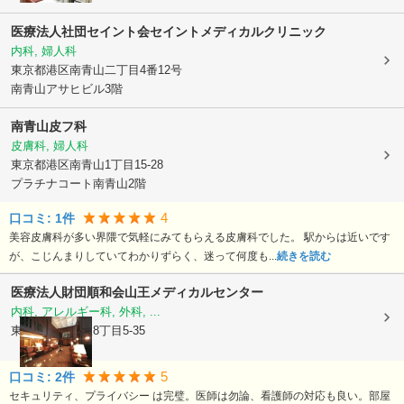
医療法人社団セイント会セイントメディカルクリニック
内科, 婦人科
東京都港区
南青山二丁目4番12号
南青山アサヒビル3階
南青山皮フ科
皮膚科, 婦人科
東京都港区
南青山1丁目15-28
プラチナコート南青山2階
4
口コミ:
1
件
美容皮膚科が多い界隈で気軽にみてもらえる皮膚科でした。 駅からは近いです
が、こじんまりしていてわかりずらく、迷って何度も...
続きを読む
医療法人財団順和会
山王メディカルセンター
内科, アレルギー科, 外科, ...
東京都港区
赤坂8丁目5-35
5
口コミ:
2
件
セキュリティ、プライバシー は完璧。医師は勿論、看護師の対応も良い。部屋