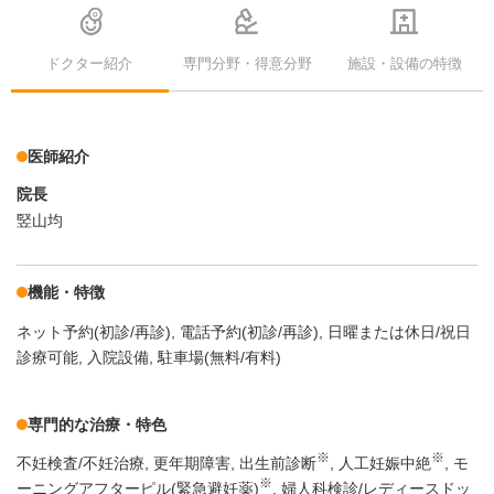
ドクター紹介
専門分野・得意分野
施設・設備の特徴
医師紹介
院長
竪山均
機能・特徴
ネット予約(初診/再診)
電話予約(初診/再診)
日曜または休日/祝日
診療可能
入院設備
駐車場(無料/有料)
専門的な治療・特色
※
※
不妊検査/不妊治療
更年期障害
出生前診断
人工妊娠中絶
モ
※
ーニングアフターピル(緊急避妊薬)
婦人科検診/レディースドッ