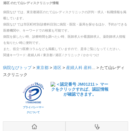
港区
の
たて山レディスクリニック
情報
病院なび では、
東京都
港区
の
たて山レディスクリニック
の
評判・求人・転職
情報を掲
載しています。
病院なび では市区町村別/診療科目別に病院・医院・薬局を探せるほか、予約ができる
医療機関や、キーワードでの検索も可能です。
病院を探したい時、診療時間を調べたい時、医師求人や看護師求人、薬剤師求人情報
を知りたい時に便利です。
また、役立つ医療コラムなども掲載していますので、是非ご覧になってください。
関連キーワード:
産婦人科 / 東京都 / 港区 / クリニック / かかりつけ
病院なびトップ
>
東京都
>
港区
>
産婦人科
産科
... >
たて山レディ
スクリニック
プライバシーマー
クについて