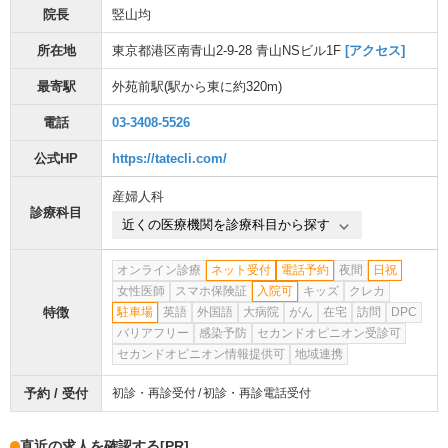
院長
竪山均
所在地
東京都港区南青山2-9-28 青山NSビル1F
[アクセス]
最寄駅
外苑前駅
(駅から
東に約320m
)
電話
03-3408-5526
公式HP
https://tatecli.com/
産婦人科
診療科目
近くの医療機関を診療科目から探す
オンライン診療
ネット受付
電話予約
夜間
日祝
女性医師
スマホ保険証
入院可
キッズ
クレカ
特徴
駐車場
英語
外国語
大病院
がん
在宅
訪問
DPC
バリアフリー
感染予防
セカンドオピニオン受診可
セカンドオピニオン情報提供可
地域連携
予約 / 受付
初診・再診受付
初診・再診電話受付
直近の求人を確認する
[PR]