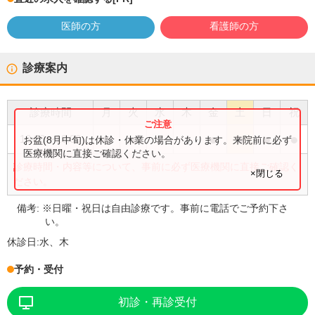
医師の方
看護師の方
診療案内
診療時間
月
火
水
木
金
土
日
祝
●
●
●
●
●
●
10:00
〜
13:00
お盆(8月中旬)は休診・休業の場合があります。来院前に必ず
医療機関に直接ご確認ください。
診療時間・内容等について、事前に必ず医療機関に直接ご確認く
×閉じる
ださい。
備考:
※日曜・祝日は自由診療です。事前に電話でご予約下さ
い。
休診日:
水、木
予約・受付
初診・再診受付