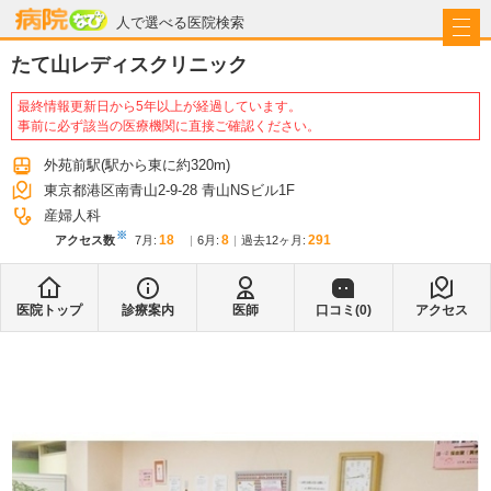
病院なび
人で選べる医院検索
たて山レディスクリニック
最終情報更新日から5年以上が経過しています。
事前に必ず該当の医療機関に直接ご確認ください。
外苑前駅
(駅から
東に約320m
)
東京都港区南青山2-9-28 青山NSビル1F
産婦人科
※
18
8
291
アクセス数
7月
:
6月
:
過去12ヶ月:
医院トップ
診療案内
医師
口コミ(
0
)
アクセス