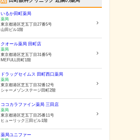
田町眼科クリニック
近隣の薬局
いるか田町薬局
薬局
東京都港区
芝五丁目27番5号
山田ビル1階
クオール薬局 田町店
薬局
東京都港区
芝五丁目31番5号
MEFULL田町1階
ドラッグセイムス 田町西口薬局
薬局
東京都港区
芝五丁目32番12号
シャーメゾンステージ田町2階
ココカラファイン薬局 三田店
薬局
東京都港区
芝五丁目25番11号
ヒューリック三田ビル1階
薬局ユニファー