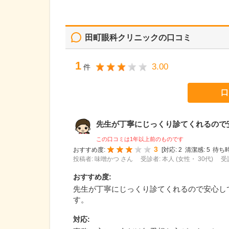
田町眼科クリニック
の口コミ
1
3.00
件
口
先生が丁寧にじっくり診てくれるので安心
この口コミは1年以上前のものです
3
おすすめ度:
[
対応:
2
清潔感:
5
待ち時
投稿者: 味噌かつ さん
受診者: 本人 (女性・ 30代)
受
おすすめ度
:
先生が丁寧にじっくり診てくれるので安心し
す。
対応
: