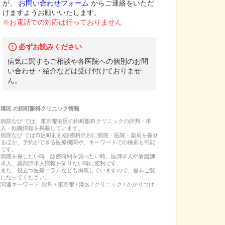
が、
お問い合わせフォーム
からご連絡をいただ
けますようお願いいたします。
※お電話での対応は行っておりません
必ずお読みください
病気に関するご相談や各医院への個別のお問
い合わせ・紹介などは受け付けておりませ
ん。
港区
の
田町眼科クリニック
情報
病院なび では、
東京都
港区
の
田町眼科クリニック
の
評判・求
人・転職
情報を掲載しています。
病院なび では市区町村別/診療科目別に病院・医院・薬局を探せ
るほか、予約ができる医療機関や、キーワードでの検索も可能
です。
病院を探したい時、診療時間を調べたい時、医師求人や看護師
求人、薬剤師求人情報を知りたい時に便利です。
また、役立つ医療コラムなども掲載していますので、是非ご覧
になってください。
関連キーワード:
眼科 / 東京都 / 港区 / クリニック / かかりつけ