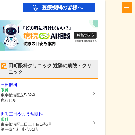
医療機関の皆様へ
田町眼科クリニック
近隣の病院・クリ
ニック
三田眼科
眼科
東京都港区
芝5-32-9
虎八ビル
田町三田やまうち眼科
眼科
東京都港区
三田三丁目1番5号
第一奈半利川ビル1階