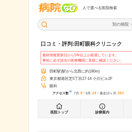
病院なび
人で選べる医院検索
口コミ・評判:
田町眼科クリニック
最終情報更新日から5年以上が経過しています。
事前に必ず該当の医療機関に直接ご確認ください。
田町駅
(駅から
北西に約190m
)
東京都港区芝5丁目27-14 小川ビル2F
眼科
※
9
24
263
アクセス数
7月
:
6月
:
過去12ヶ月:
医院トップ
診療案内