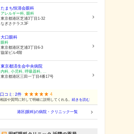
たまち恒清会眼科
アレルギー科, 眼科
東京都港区
芝浦3丁目1-32
なぎさテラス3F
大口眼科
眼科
東京都港区
芝浦3丁目6-3
協栄ビル4階
東京都済生会中央病院
内科, 小児科, 呼吸器科, ...
東京都港区
三田一丁目4番17号
4
口コミ:
2
件
相談や質問に対して明確に説明してくれる。
続きを読む
港区(眼科)の病院・クリニック一覧