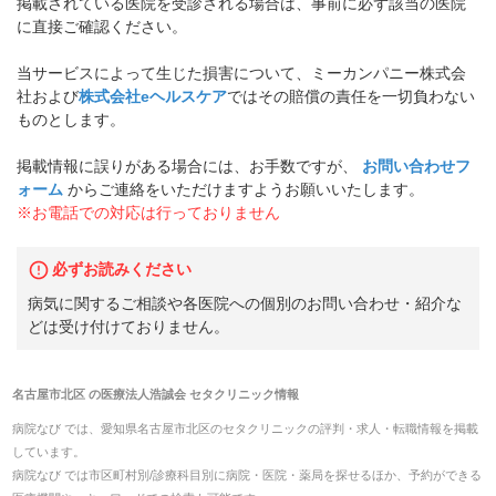
掲載されている医院を受診される場合は、事前に必ず該当の医院
に直接ご確認ください。
当サービスによって生じた損害について、ミーカンパニー株式会
社および
株式会社eヘルスケア
ではその賠償の責任を一切負わない
ものとします。
掲載情報に誤りがある場合には、お手数ですが、
お問い合わせフ
ォーム
からご連絡をいただけますようお願いいたします。
※お電話での対応は行っておりません
必ずお読みください
病気に関するご相談や各医院への個別のお問い合わせ・紹介な
どは受け付けておりません。
名古屋市北区
の
医療法人浩誠会 セタクリニック
情報
病院なび では、
愛知県
名古屋市北区
の
セタクリニック
の
評判・求人・転職
情報を掲載
しています。
病院なび では市区町村別/診療科目別に病院・医院・薬局を探せるほか、予約ができる