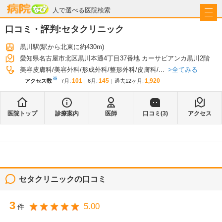
病院なび
人で選べる医院検索
口コミ・評判:
セタクリニック
黒川駅
(駅から
北東に約430m
)
愛知県名古屋市北区黒川本通4丁目37番地 カーサビアンカ黒川2階
全てみる
美容皮膚科
美容外科
形成外科
整形外科
皮膚科
...
※
101
145
1,920
アクセス数
7月
:
6月
:
過去12ヶ月:
医院トップ
診療案内
医師
口コミ(
3
)
アクセス
セタクリニック
の口コミ
3
5.00
件