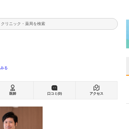
検索
てみる
医師
口コミ(
0
)
アクセス