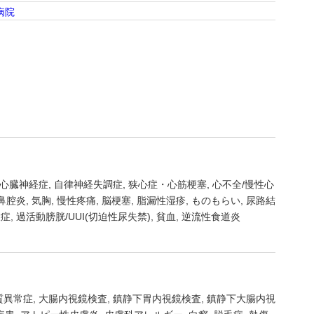
病院
心臓神経症
自律神経失調症
狭心症・心筋梗塞
心不全/慢性心
鼻腔炎
気胸
慢性疼痛
脳梗塞
脂漏性湿疹
ものもらい
尿路結
大症
過活動膀胱/UUI(切迫性尿失禁)
貧血
逆流性食道炎
質異常症
大腸内視鏡検査
鎮静下胃内視鏡検査
鎮静下大腸内視