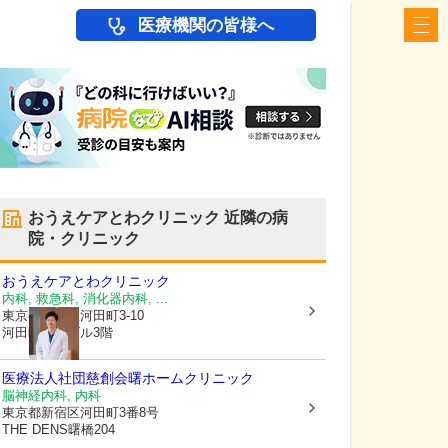
医療機関の皆様へ
おうえケアとわクリニック
近隣の病
院・クリニック
おうえケアとわクリニック
内科, 救急科, 消化器内科, ...
東京都新宿区
河田町3-10
河田町安田ビル3階
医療法人社団慈創会曙ホームクリニック
脳神経内科, 内科
東京都新宿区
河田町3番8号
THE DENS曙橋204