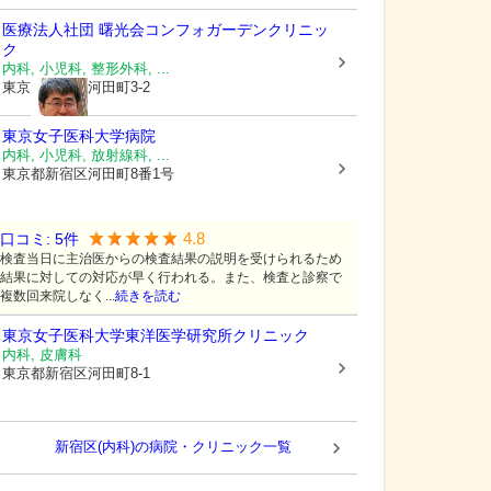
医療法人社団 曙光会
コンフォガーデンクリニッ
ク
内科, 小児科, 整形外科, ...
東京都新宿区
河田町3-2
東京女子医科大学病院
内科, 小児科, 放射線科, ...
東京都新宿区
河田町8番1号
4.8
口コミ:
5
件
検査当日に主治医からの検査結果の説明を受けられるため
結果に対しての対応が早く行われる。また、検査と診察で
複数回来院しなく...
続きを読む
東京女子医科大学東洋医学研究所クリニック
内科, 皮膚科
東京都新宿区
河田町8-1
新宿区(内科)の病院・クリニック一覧