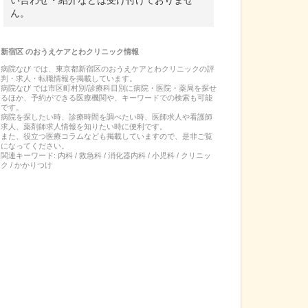
い合わせ・紹介などは受け付けておりませ
ん。
新宿区
の
おうえケアとわクリニック
情報
病院なび では、
東京都
新宿区
の
おうえケアとわクリニック
の
評
判・求人・転職
情報を掲載しています。
病院なび では市区町村別/診療科目別に病院・医院・薬局を探せ
るほか、予約ができる医療機関や、キーワードでの検索も可能
です。
病院を探したい時、診療時間を調べたい時、医師求人や看護師
求人、薬剤師求人情報を知りたい時に便利です。
また、役立つ医療コラムなども掲載していますので、是非ご覧
になってください。
関連キーワード:
内科 / 救急科 / 消化器内科 / 小児科 / クリニッ
ク / かかりつけ