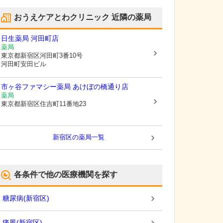
おうえケアとわクリニック
近隣の薬局
日生薬局 河田町店
薬局
東京都新宿区
河田町3番10号
河田町安田ビル
市ヶ谷ファマシー薬局 あけぼの橋通り店
薬局
東京都新宿区
住吉町11番地23
新宿区
の薬局一覧
各条件で他の医療機関を探す
糖尿病
(
新宿区
)
痛風
(
新宿区
)