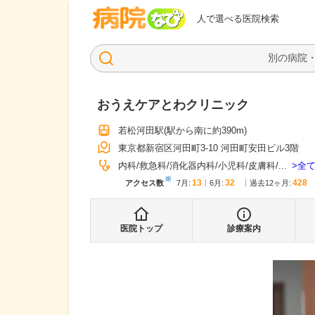
病院なび
人で選べる医院検索
おうえケアとわクリニック
若松河田駅
(駅から
南に約390m
)
東京都新宿区河田町3-10 河田町安田ビル3階
全
内科
救急科
消化器内科
小児科
皮膚科
...
※
13
32
428
アクセス数
7月
:
6月
:
過去12ヶ月:
医院トップ
診療案内