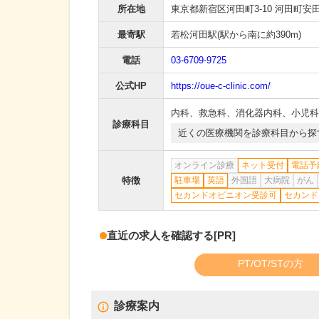
所在地
東京都新宿区河田町3-10 河田町安
最寄駅
若松河田駅
(駅から
南に約390m
)
電話
03-6709-9725
公式HP
https://oue-c-clinic.com/
内科
、
救急科
、
消化器内科
、
小児科
診療科目
近くの医療機関を診療科目から探
オンライン診療
ネット受付
電話予
特徴
駐車場
英語
外国語
大病院
がん
セカンドオピニオン受診可
セカンド
直近の求人を確認する
[PR]
PT/OT/STの方
診療案内