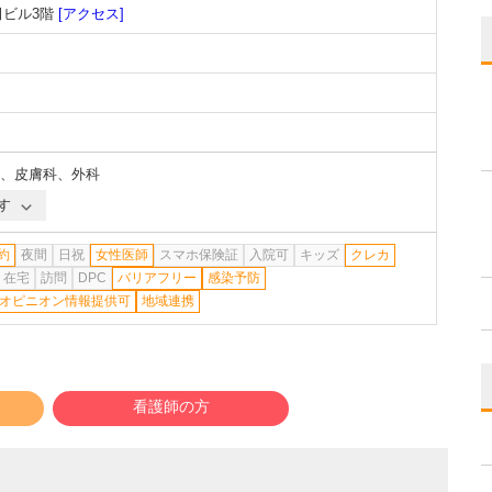
田ビル3階
[アクセス]
、
皮膚科
、
外科
す
約
夜間
日祝
女性医師
スマホ保険証
入院可
キッズ
クレカ
在宅
訪問
DPC
バリアフリー
感染予防
オピニオン情報提供可
地域連携
看護師の方