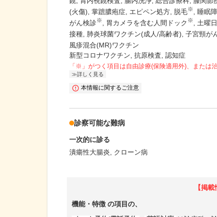
鏡
胃内視鏡検査
腸内洗浄
総合診療科
膝関節
※
(火傷)
掌蹠膿疱症
エピペン処方
脱毛
睡眠
※
※
がん検診
胃カメラを含む人間ドック
土曜
接種
肺炎球菌ワクチン(成人/高齢者)
子宮頸が
風疹混合(MR)ワクチン
新型コロナワクチン, 抗原検査, 認知症
「※」がつく項目は自由診療(保険適用外)、または
詳しく見る
本情報に関するご注意
診察可能な難病
一次的に診る
潰瘍性大腸炎
クローン病
【掲載
機能・特徴
の項目の、