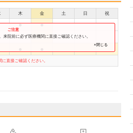
水
木
金
土
日
祝
●
●
●
●
す。来院前に必ず医療機関に直接ご確認ください。
×閉じる
●
●
●
関に直接ご確認ください。