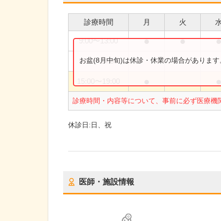
診療時間
月
火
●
●
9:00
〜
13:00
お盆(8月中旬)は休診・休業の場合がありま
9:00
〜
14:00
●
15:00
〜
19:00
診療時間・内容等について、事前に必ず医療機
休診日:
日、祝
医師・施設情報