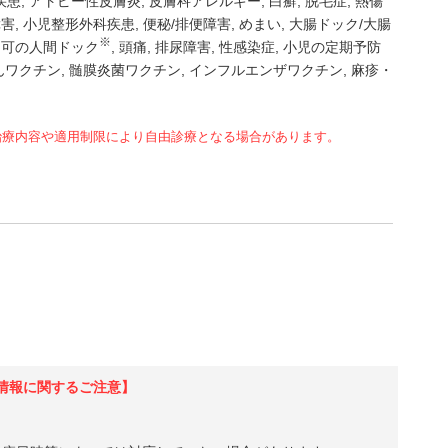
疾患
アトピー性皮膚炎
皮膚科アレルギー
白癬
脱毛症
熱傷
障害
小児整形外科疾患
便秘/排便障害
めまい
大腸ドック/大腸
※
日可の人間ドック
頭痛
排尿障害
性感染症
小児の定期予防
んワクチン
髄膜炎菌ワクチン
インフルエンザワクチン
麻疹・
治療内容や適用制限により自由診療となる場合があります。
情報に関するご注意】