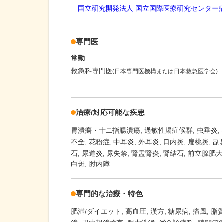
国立研究開発法人 国立国際医療研究センター
専門医
常勤
救急科専門医
(日本専門医機構または日本救急医学会)
治療/対応可能な疾患
胃潰瘍・十二指腸潰瘍
過敏性腸症候群
虫垂炎
不全
花粉症
中耳炎
外耳炎
口内炎
扁桃炎
副
石
尿道炎
尿失禁
腎盂腎炎
腎結石
前立腺肥
白斑, 肘内障
専門的な治療・特色
肥満/ダイエット
高血圧
漢方
糖尿病
痛風
脂