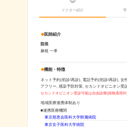
ドクター紹介
専
医師紹介
院長
麻植 一孝
機能・特徴
ネット予約(初診/再診)
電話予約(初診/再診)
女
アフリー
感染予防対策
セカンドオピニオン受
セカンドオピニオン受診可能
は自由診療(保険適用外
地域医療連携体制あり
連携医療機関
東京慈恵会医科大学附属病院
東京女子医科大学病院