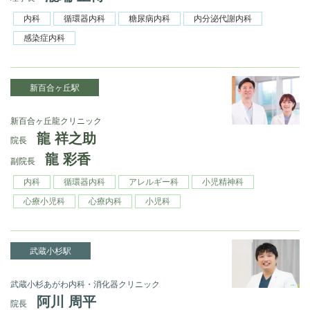
内科
循環器内科
糖尿病内科
内分泌代謝内科
感染症内科
新百合ヶ丘駅
新百合ヶ丘龍クリニック
龍 祥之助
院長
龍 彩香
副院長
内科
循環器内科
アレルギー科
小児精神科
心療小児科
心療内科
小児科
武蔵小杉駅
武蔵小杉あがわ内科・消化器クリニック
阿川 周平
院長