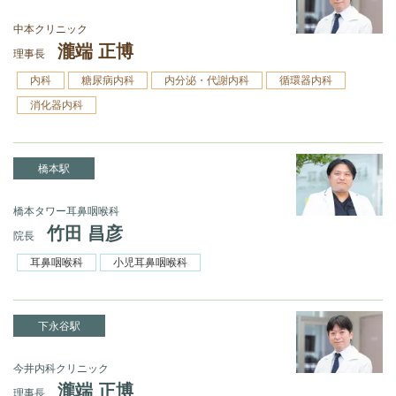
中本クリニック
瀧端 正博
理事長
内科
糖尿病内科
内分泌・代謝内科
循環器内科
消化器内科
橋本駅
橋本タワー耳鼻咽喉科
竹田 昌彦
院長
耳鼻咽喉科
小児耳鼻咽喉科
下永谷駅
今井内科クリニック
瀧端 正博
理事長