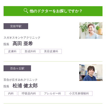
他のドクターをお探しですか？
宮前平駅
スガオスキンケアクリニック
髙田 亜希
院長
皮膚科
形成外科
美容皮膚科
百合ヶ丘駅
百合が丘すみれクリニック
松浦 健太郎
院長
内科
呼吸器内科
アレルギー科
小児耳鼻咽喉科