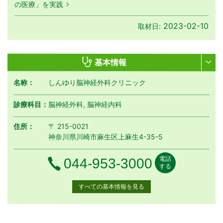
の医療」を実践
2023-02-10
取材日:
基本情報
名称：
しんゆり脳神経外科クリニック
診療科目：
脳神経外科, 脳神経内科
住所：
〒 215-0021
神奈川県川崎市麻生区上麻生4-35-5
電話
電話番号
044-953-3000
する
すべての基本情報を見る
月曜日
火曜日
水曜日
木曜日
金曜日
土曜日
日曜日
祝日
診療時間
月
火
水
木
金
土
日
祝