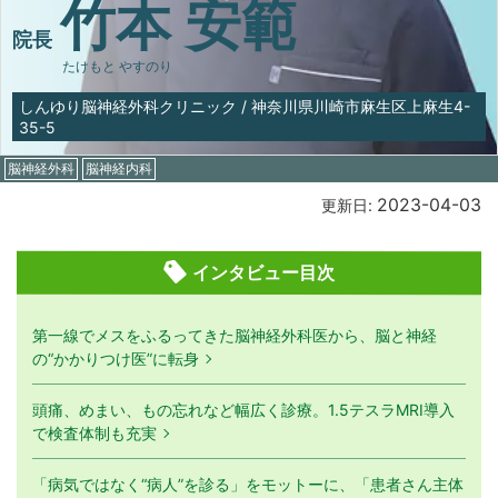
竹本 安範
院長
たけもと やすのり
しんゆり脳神経外科クリニック
/
神奈川県川崎市麻生区上麻生4-
35-5
脳神経外科
脳神経内科
2023-04-03
更新日:
インタビュー目次
第一線でメスをふるってきた脳神経外科医から、脳と神経
の“かかりつけ医”に転身
頭痛、めまい、もの忘れなど幅広く診療。1.5テスラMRI導入
で検査体制も充実
「病気ではなく“病人”を診る」をモットーに、「患者さん主体