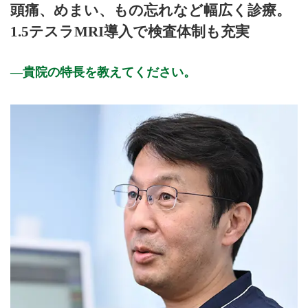
頭痛、めまい、もの忘れなど幅広く診療。
9:00 - 12:00
●
●
●
●
●
1.5テスラMRI導入で検査体制も充実
15:00 - 18:00
●
●
●
●
休診日: 水曜、日曜、祝日、年末年始、夏季
貴院の特長を教えてください。
備考: 2022年12月1日(木)より診療開始
※診療時間や臨時休診・診療内容等について、事前に必ず医療
機関ホームページ、またはお電話にてご確認ください。
>>病院なびで医療機関の詳細を見る
公式HPはこちら
初診受付