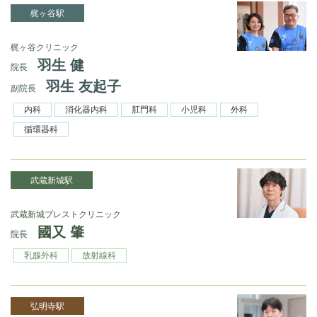
梶ヶ谷駅
梶ヶ谷クリニック
羽生 健
院長
羽生 友起子
副院長
内科
消化器内科
肛門科
小児科
外科
循環器科
武蔵新城駅
武蔵新城ブレストクリニック
國又 肇
院長
乳腺外科
放射線科
弘明寺駅