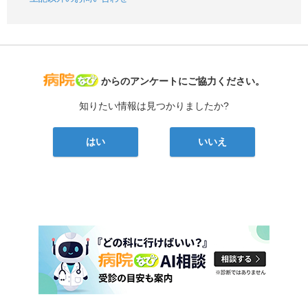
病院なび
からのアンケートにご協力ください。
知りたい情報は見つかりましたか?
はい
いいえ