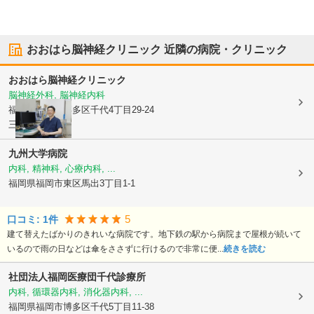
おおはら脳神経クリニック
近隣の病院・クリニック
おおはら脳神経クリニック
脳神経外科, 脳神経内科
福岡県福岡市博多区
千代4丁目29-24
三原第3ビル2F
九州大学病院
内科, 精神科, 心療内科, ...
福岡県福岡市東区
馬出3丁目1-1
5
口コミ:
1
件
建て替えたばかりのきれいな病院です。地下鉄の駅から病院まで屋根が続いて
いるので雨の日などは傘をささずに行けるので非常に便...
続きを読む
社団法人福岡医療団
千代診療所
内科, 循環器内科, 消化器内科, ...
福岡県福岡市博多区
千代5丁目11-38