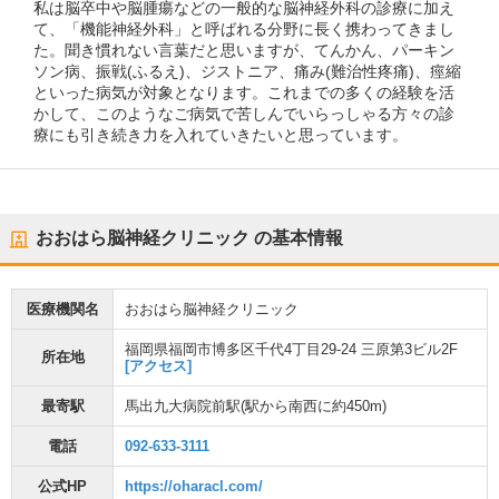
私は脳卒中や脳腫瘍などの一般的な脳神経外科の診療に加え
て、「機能神経外科」と呼ばれる分野に長く携わってきまし
た。聞き慣れない言葉だと思いますが、てんかん、パーキン
ソン病、振戦(ふるえ)、ジストニア、痛み(難治性疼痛)、痙縮
といった病気が対象となります。これまでの多くの経験を活
かして、このようなご病気で苦しんでいらっしゃる方々の診
療にも引き続き力を入れていきたいと思っています。
おおはら脳神経クリニック
の基本情報
医療機関名
おおはら脳神経クリニック
福岡県福岡市博多区千代4丁目29-24 三原第3ビル2F
所在地
[アクセス]
最寄駅
馬出九大病院前駅
(駅から
南西に約450m
)
電話
092-633-3111
公式HP
https://oharacl.com/