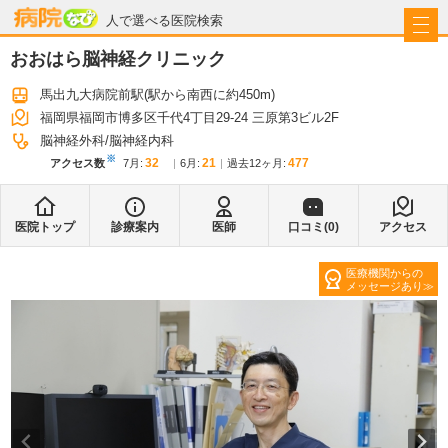
病院なび
人で選べる医院検索
おおはら脳神経クリニック
馬出九大病院前駅
(駅から
南西に約450m
)
福岡県福岡市博多区千代4丁目29-24 三原第3ビル2F
脳神経外科
脳神経内科
※
32
21
477
アクセス数
7月
:
6月
:
過去12ヶ月:
医院トップ
診療案内
医師
口コミ(
0
)
アクセス
医療機関からの
メッセージあり