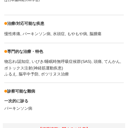
は日本脳神経外科学会)
治療/対応可能な疾患
慢性疼痛
パーキンソン病
水頭症
もやもや病
脳腫瘍
専門的な治療・特色
物忘れ/認知症
いびき/睡眠時無呼吸症候群(SAS)
頭痛
てんかん
ボトックス注射(神経筋運動疾患)
ふるえ, 脳卒中予防, ボツリヌス治療
診察可能な難病
一次的に診る
パーキンソン病