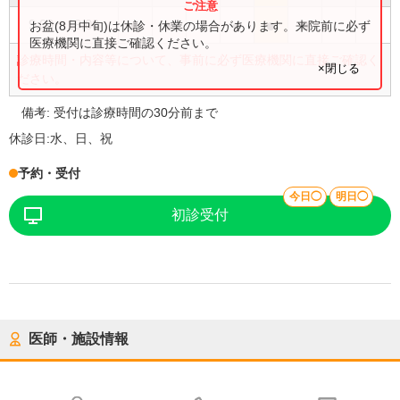
●
●
●
●
●
9:00
〜
18:00
お盆(8月中旬)は休診・休業の場合があります。来院前に必ず
医療機関に直接ご確認ください。
診療時間・内容等について、事前に必ず医療機関に直接ご確認く
×閉じる
ださい。
備考:
受付は診療時間の30分前まで
休診日:
水、日、祝
予約・受付
今日◯
明日◯
初診受付
医師・施設情報