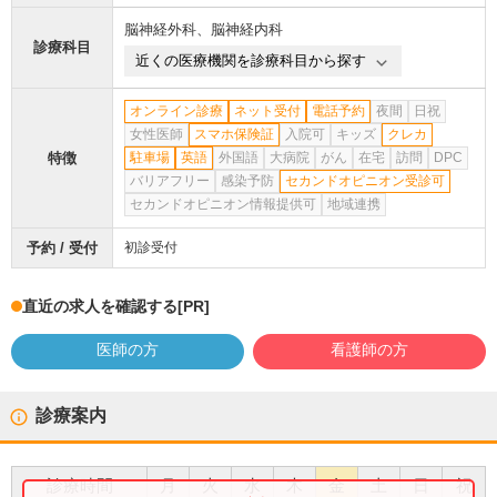
脳神経外科
、
脳神経内科
診療科目
近くの医療機関を診療科目から探す
オンライン診療
ネット受付
電話予約
夜間
日祝
女性医師
スマホ保険証
入院可
キッズ
クレカ
特徴
駐車場
英語
外国語
大病院
がん
在宅
訪問
DPC
バリアフリー
感染予防
セカンドオピニオン受診可
セカンドオピニオン情報提供可
地域連携
予約 / 受付
初診受付
直近の求人を確認する
[PR]
医師の方
看護師の方
診療案内
診療時間
月
火
水
木
金
土
日
祝