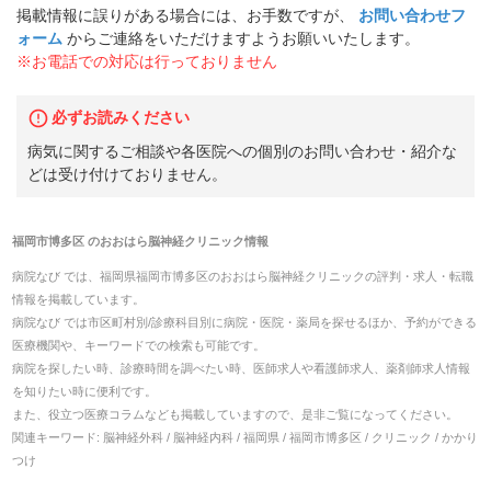
掲載情報に誤りがある場合には、お手数ですが、
お問い合わせフ
ォーム
からご連絡をいただけますようお願いいたします。
※お電話での対応は行っておりません
必ずお読みください
病気に関するご相談や各医院への個別のお問い合わせ・紹介な
どは受け付けておりません。
福岡市博多区
の
おおはら脳神経クリニック
情報
病院なび では、
福岡県
福岡市博多区
の
おおはら脳神経クリニック
の
評判・求人・転職
情報を掲載しています。
病院なび では市区町村別/診療科目別に病院・医院・薬局を探せるほか、予約ができる
医療機関や、キーワードでの検索も可能です。
病院を探したい時、診療時間を調べたい時、医師求人や看護師求人、薬剤師求人情報
を知りたい時に便利です。
また、役立つ医療コラムなども掲載していますので、是非ご覧になってください。
関連キーワード:
脳神経外科 / 脳神経内科 / 福岡県 / 福岡市博多区 / クリニック / かかり
つけ