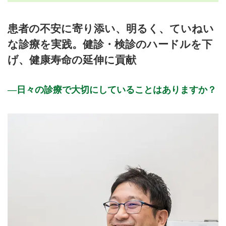
月曜日
火曜日
水曜日
木曜日
金曜日
土曜日
日曜日
祝日
診療時間
月
火
水
木
金
土
日
祝
患者の不安に寄り添い、明るく、ていねい
8:30～12:30
●
●
●
●
●
な診療を実践。健診・検診のハードルを下
13:30～17:30
●
●
●
●
●
げ、健康寿命の延伸に貢献
休診日: 土、日、祝
※診療時間や臨時休診・診療内容等について、事前に必ず医療
日々の診療で大切にしていることはありますか？
機関ホームページ、またはお電話にてご確認ください。
>>病院なびで医療機関の詳細を見る
公式HPはこちら