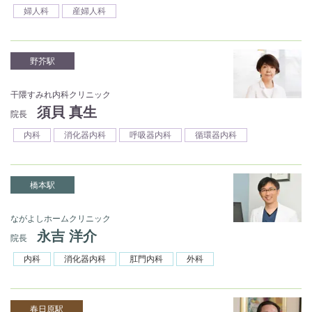
婦人科
産婦人科
野芥駅
干隈すみれ内科クリニック
須貝 真生
院長
内科
消化器内科
呼吸器内科
循環器内科
橋本駅
ながよしホームクリニック
永吉 洋介
院長
内科
消化器内科
肛門内科
外科
春日原駅