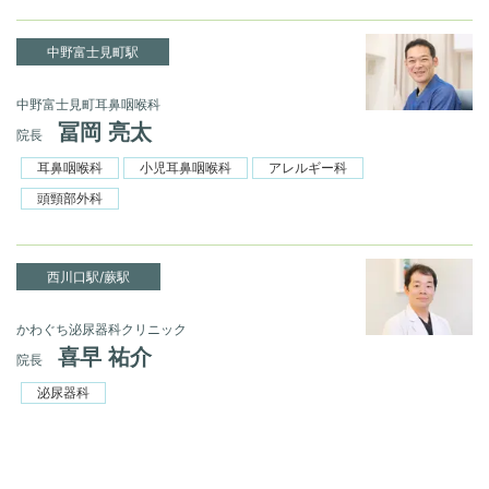
中野富士見町駅
中野富士見町耳鼻咽喉科
冨岡 亮太
院長
耳鼻咽喉科
小児耳鼻咽喉科
アレルギー科
頭頸部外科
西川口駅/蕨駅
かわぐち泌尿器科クリニック
喜早 祐介
院長
泌尿器科