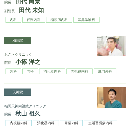
田代 尚崇
院長
田代 未知
副院長
内科
代謝内科
糖尿病内科
耳鼻咽喉科
櫛原駅
おざさクリニック
小篠 洋之
院長
外科
内科
消化器内科
内視鏡内科
肛門外科
天神駅
福岡天神内視鏡クリニック
秋山 祖久
院長
内視鏡内科
消化器内科
胃腸内科
生活習慣病内科