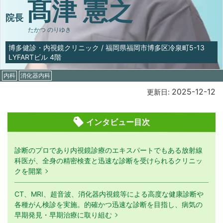
髙津 憲之
院長
たかつ のりゆき
博多健診・内視鏡クリニック
/
福岡県福岡市博多区冷泉町5-13
LYFARTビル 4階
内科
消化器内科
2025-12-12
更新日:
インタビュー目次
診断のプロであり内視鏡診療のエキスパートでもある放射線
科医が、全身の精密検査と迅速な診断を受けられるクリニッ
クを開業
CT、MRI、超音波、消化器内視鏡等による高度な健康診断や
各種がん検診を実施。的確かつ迅速な診断を目指し、病気の
早期発見・早期治療に取り組む