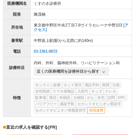
医療機関名
くすのき診療所
院長
陳茂楠
東京都中野区中央2丁目7-8ヴイラセレーナ中野103
[ア
所在地
クセス]
最寄駅
中野坂上駅
(駅から
北西に約140m
)
電話
03-3361-0072
内科
、
外科
、
脳神経外科
、
リハビリテーション科
診療科目
近くの医療機関を診療科目から探す
オンライン診療
ネット受付
電話予約
夜間
日祝
女性医師
スマホ保険証
入院可
キッズ
クレカ
特徴
駐車場
英語
外国語
大病院
がん
在宅
訪問
DPC
バリアフリー
感染予防
セカンドオピニオン受診可
セカンドオピニオン情報提供可
地域連携
直近の求人を確認する
[PR]