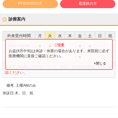
PT/OT/STの方
看護師の方
診療案内
外来受付時間
月
火
水
木
金
土
日
祝
●
●
●
●
●
9:00
〜
12:00
お盆(8月中旬)は休診・休業の場合があります。来院前に必ず
●
●
●
●
医療機関に直接ご確認ください。
15:00
〜
18:00
×閉じる
外来受付時間・内容等について、事前に必ず医療機関に直接ご確
認ください。
備考:
土曜AMのみ
休診日:
木、日、祝