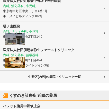
医療法人社団虹耀会中野坂上米沢医院
内科, 消化器科, 小児科, ...
東京都中野区
中央二丁目4番3号
ホーメイビルディング102号
塔ノ山医院
内科, リウマチ科, 小児科
東京都中野区
中央2丁目14-9
医療法人社団朋翔会
弥生ファーストクリニック
内科, 消化器科, 循環器科, ...
東京都中野区
本町2丁目46-1
中野坂上サンブライトツイン3階
中野区(内科)の病院・クリニック一覧
くすのき診療所
近隣の薬局
パレット薬局中野坂上店