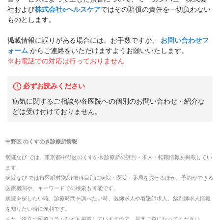
社および
株式会社eヘルスケア
ではその賠償の責任を一切負わない
ものとします。
掲載情報に誤りがある場合には、お手数ですが、
お問い合わせフ
ォーム
からご連絡をいただけますようお願いいたします。
※お電話での対応は行っておりません
必ずお読みください
病気に関するご相談や各医院への個別のお問い合わせ・紹介な
どは受け付けておりません。
中野区
の
くすのき診療所
情報
病院なび では、
東京都
中野区
の
くすのき診療所
の
評判・求人・転職
情報を掲載してい
ます。
病院なび では市区町村別/診療科目別に病院・医院・薬局を探せるほか、予約ができる
医療機関や、キーワードでの検索も可能です。
病院を探したい時、診療時間を調べたい時、医師求人や看護師求人、薬剤師求人情報
を知りたい時に便利です。
また、役立つ医療コラムなども掲載していますので、是非ご覧になってください。