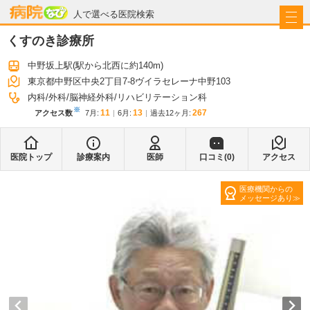
病院なび
人で選べる医院検索
くすのき診療所
中野坂上駅
(駅から
北西に約140m
)
東京都中野区中央2丁目7-8ヴイラセレーナ中野103
内科
外科
脳神経外科
リハビリテーション科
※
11
13
267
アクセス数
7月
:
6月
:
過去12ヶ月:
医院トップ
診療案内
医師
口コミ(
0
)
アクセス
医療機関からの
メッセージあり