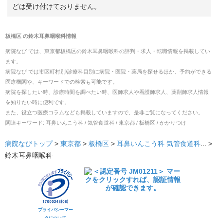
どは受け付けておりません。
板橋区
の
鈴木耳鼻咽喉科
情報
病院なび では、
東京都
板橋区
の
鈴木耳鼻咽喉科
の
評判・求人・転職
情報を掲載してい
ます。
病院なび では市区町村別/診療科目別に病院・医院・薬局を探せるほか、予約ができる
医療機関や、キーワードでの検索も可能です。
病院を探したい時、診療時間を調べたい時、医師求人や看護師求人、薬剤師求人情報
を知りたい時に便利です。
また、役立つ医療コラムなども掲載していますので、是非ご覧になってください。
関連キーワード:
耳鼻いんこう科 / 気管食道科 / 東京都 / 板橋区 / かかりつけ
病院なびトップ
>
東京都
>
板橋区
>
耳鼻いんこう科
気管食道科
... >
鈴木耳鼻咽喉科
プライバシーマー