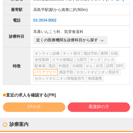
最寄駅
高島平駅
(駅から
南東に約360m
)
電話
03-3934-9002
耳鼻いんこう科
、
気管食道科
診療科目
近くの医療機関を診療科目から探す
オンライン診療
ネット受付
電話予約
夜間
日祝
女性医師
スマホ保険証
入院可
キッズ
クレカ
特徴
駐車場
英語
外国語
大病院
がん
在宅
訪問
DPC
バリアフリー
感染予防
セカンドオピニオン受診可
セカンドオピニオン情報提供可
地域連携
直近の求人を確認する
[PR]
STの方
看護師の方
診療案内