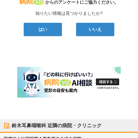
病院なび
からのアンケートにご協力ください。
知りたい情報は見つかりましたか?
はい
いいえ
鈴木耳鼻咽喉科
近隣の病院・クリニック