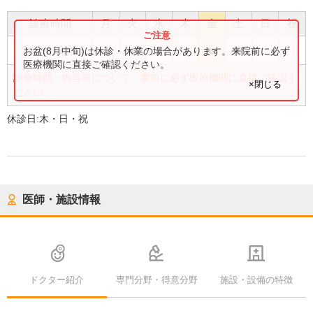
診療時間
月
火
水
木
金
土
日
祝
●
●
●
●
●
9:00
〜
13:00
お盆(8月中旬)は休診・休業の場合があります。来院前に必ず
医療機関に直接ご確認ください。
診療時間・内容等について、事前に必ず医療機関に直接ご確認く
×閉じる
ださい。
休診日:
木・日・祝
医師・施設情報
ドクター紹介
専門分野・得意分野
施設・設備の特徴