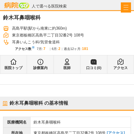
病院なび
人で選べる医院検索
鈴木耳鼻咽喉科
高島平駅
(駅から
南東に約360m
)
東京都板橋区高島平二丁目32番2号 108号
耳鼻いんこう科
気管食道科
※
7
2
181
アクセス数
7月
:
6月
:
過去12ヶ月:
医院トップ
診療案内
医師
口コミ(
0
)
アクセス
鈴木耳鼻咽喉科
の基本情報
医療機関名
鈴木耳鼻咽喉科
所在地
東京都板橋区高島平二丁目32番2号 108号
[アクセス]