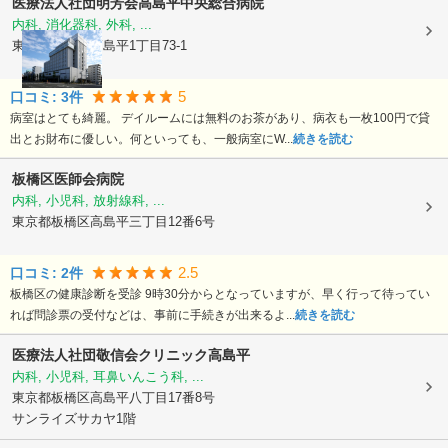
医療法人社団明芳会
高島平中央総合病院
内科, 消化器科, 外科, ...
東京都板橋区
高島平1丁目73-1
5
口コミ:
3
件
病室はとても綺麗。 デイルームには無料のお茶があり、病衣も一枚100円で貸
出とお財布に優しい。何といっても、一般病室にW...
続きを読む
板橋区医師会病院
内科, 小児科, 放射線科, ...
東京都板橋区
高島平三丁目12番6号
2.5
口コミ:
2
件
板橋区の健康診断を受診 9時30分からとなっていますが、早く行って待ってい
れば問診票の受付などは、事前に手続きが出来るよ...
続きを読む
医療法人社団敬信会クリニック高島平
内科, 小児科, 耳鼻いんこう科, ...
東京都板橋区
高島平八丁目17番8号
サンライズサカヤ1階