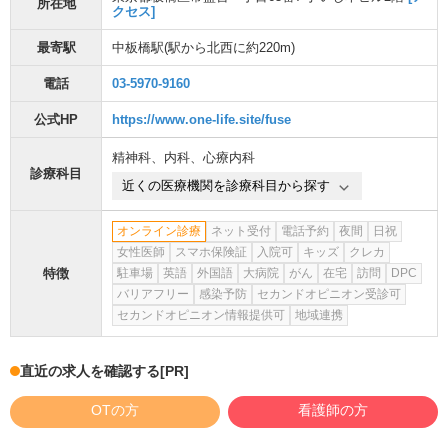
所在地
クセス]
最寄駅
中板橋駅
(駅から
北西に約220m
)
電話
03-5970-9160
公式HP
https://www.one-life.site/fuse
精神科
、
内科
、
心療内科
診療科目
近くの医療機関を診療科目から探す
オンライン診療
ネット受付
電話予約
夜間
日祝
女性医師
スマホ保険証
入院可
キッズ
クレカ
特徴
駐車場
英語
外国語
大病院
がん
在宅
訪問
DPC
バリアフリー
感染予防
セカンドオピニオン受診可
セカンドオピニオン情報提供可
地域連携
直近の求人を確認する
[PR]
OTの方
看護師の方