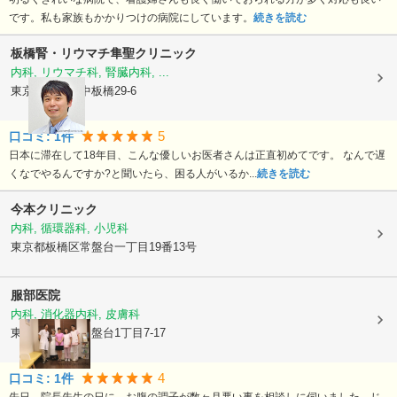
です。私も家族もかかりつけの病院にしています。
続きを読む
板橋腎・リウマチ隼聖クリニック
内科, リウマチ科, 腎臓内科, ...
東京都板橋区
中板橋29-6
5
口コミ:
1
件
日本に滞在して18年目、こんな優しいお医者さんは正直初めてです。 なんで遅
くなでやるんですか?と聞いたら、困る人がいるか...
続きを読む
今本クリニック
内科, 循環器科, 小児科
東京都板橋区
常盤台一丁目19番13号
服部医院
内科, 消化器内科, 皮膚科
東京都板橋区
常盤台1丁目7-17
4
口コミ:
1
件