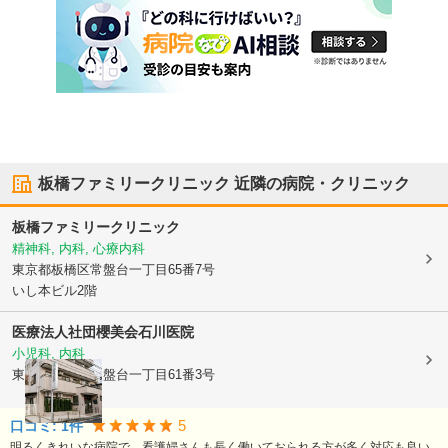
板橋ファミリークリニック
近隣の病院・クリニック
板橋ファミリークリニック
精神科, 内科, 心療内科
東京都板橋区
常盤台一丁目65番7号
いし本ビル2階
医療法人社団櫻美会
石川医院
小児科, 内科
東京都板橋区
常盤台一丁目61番3号
5
口コミ:
1
件
明るくきれいな病院で、看護婦さんも長く働いておられる方が多く対応も良い