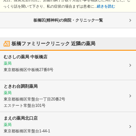
先日、院長先生の日に、お腹の調子が数ヶ月悪い事を相談しに伺いました。じ
っくり話を聞いて下さり、私の症状の場合まずは患者に...
続きを読む
板橋区(精神科)の病院・クリニック一覧
板橋ファミリークリニック
近隣の薬局
むさしの薬局 中板橋店
薬局
東京都板橋区
中板橋27番8号
ときわ台調剤薬局
薬局
東京都板橋区
常盤台一丁目20番2号
エステート常盤台101号
まえの薬局北口店
薬局
東京都板橋区
常盤台1-44-1