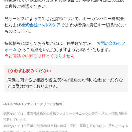
掲載されている医院を受診される場合は、事前に必ず該当の医院
に直接ご確認ください。
当サービスによって生じた損害について、ミーカンパニー株式会
社および
株式会社eヘルスケア
ではその賠償の責任を一切負わない
ものとします。
掲載情報に誤りがある場合には、お手数ですが、
お問い合わせフ
ォーム
からご連絡をいただけますようお願いいたします。
※お電話での対応は行っておりません
必ずお読みください
病気に関するご相談や各医院への個別のお問い合わせ・紹介な
どは受け付けておりません。
板橋区
の
板橋ファミリークリニック
情報
病院なび では、
東京都
板橋区
の
板橋ファミリークリニック
の
評判・求人・転職
情報を
掲載しています。
病院なび では市区町村別/診療科目別に病院・医院・薬局を探せるほか、予約ができる