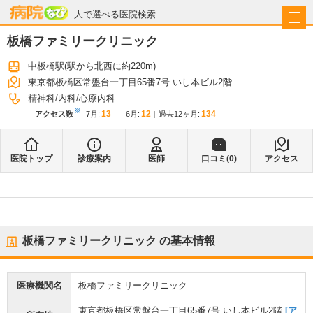
病院なび
人で選べる医院検索
板橋ファミリークリニック
中板橋駅
(駅から
北西に約220m
)
東京都板橋区常盤台一丁目65番7号 いし本ビル2階
精神科
内科
心療内科
※
13
12
134
アクセス数
7月
:
6月
:
過去12ヶ月:
医院トップ
診療案内
医師
口コミ(
0
)
アクセス
板橋ファミリークリニック
の基本情報
医療機関名
板橋ファミリークリニック
東京都板橋区常盤台一丁目65番7号 いし本ビル2階
[ア