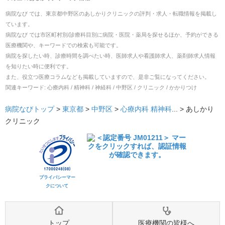
病院なび では、
東京都
中野区
の
あしかりクリニック
の
評判・求人・転職
情報を掲載し
ています。
病院なび では市区町村別/診療科目別に病院・医院・薬局を探せるほか、予約ができる
医療機関や、キーワードでの検索も可能です。
病院を探したい時、診療時間を調べたい時、医師求人や看護師求人、薬剤師求人情報
を知りたい時に便利です。
また、役立つ医療コラムなども掲載していますので、是非ご覧になってください。
関連キーワード:
心療内科 / 精神科 / 神経科 / 中野区 / クリニック / かかりつけ
病院なびトップ
>
東京都
>
中野区
>
心療内科
精神科
... >
あしかり
クリニック
プライバシーマー
クについて
トップ
医療機関の皆様へ