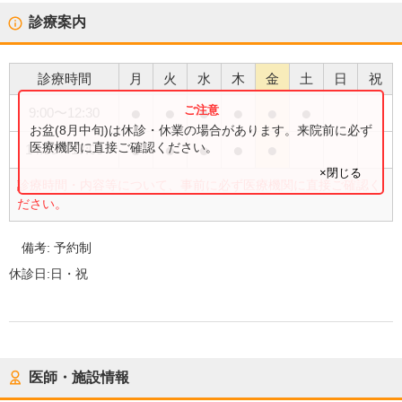
診療案内
診療時間
月
火
水
木
金
土
日
祝
●
●
●
●
●
●
9:00
〜
12:30
お盆(8月中旬)は休診・休業の場合があります。来院前に必ず
●
●
●
●
●
医療機関に直接ご確認ください。
14:00
〜
17:00
×閉じる
診療時間・内容等について、事前に必ず医療機関に直接ご確認く
ださい。
備考:
予約制
休診日:
日・祝
医師・施設情報