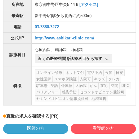
所在地
東京都中野区中央5-44-9
[アクセス]
最寄駅
新中野駅
(駅から
北西に約500m
)
電話
03-3380-3272
公式HP
http://www.ashikari-clinic.com/
心療内科
、
精神科
、
神経科
診療科目
近くの医療機関を診療科目から探す
オンライン診療
ネット受付
電話予約
夜間
日祝
女性医師
スマホ保険証
入院可
キッズ
クレカ
特徴
駐車場
英語
外国語
大病院
がん
在宅
訪問
DPC
バリアフリー
感染予防
セカンドオピニオン受診可
セカンドオピニオン情報提供可
地域連携
直近の求人を確認する
[PR]
医師の方
看護師の方