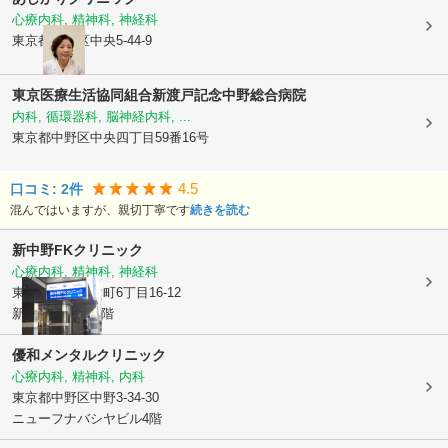
心療内科, 精神科, 神経科
東京都中野区
中央5-44-9
東京医療生活協同組合新渡戸記念中野総合病院
内科, 循環器科, 脳神経内科, ...
東京都中野区
中央四丁目59番16号
4.5
口コミ:
2
件
混んではいますが、親切丁寧です
続きを読む
新中野FKクリニック
心療内科, 精神科, 神経科
東京都中野区
本町6丁目16-12
新中野FKビル5階
優和メンタルクリニック
心療内科, 精神科, 内科
東京都中野区
中野3-34-30
ニューフナバシヤビル4階