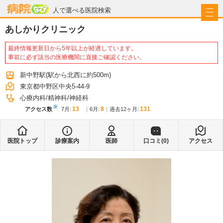
病院なび
人で選べる医院検索
あしかりクリニック
最終情報更新日から5年以上が経過しています。
事前に必ず該当の医療機関に直接ご確認ください。
新中野駅
(駅から
北西に約500m
)
東京都中野区中央5-44-9
心療内科
精神科
神経科
※
13
8
131
アクセス数
7月
:
6月
:
過去12ヶ月:
医院トップ
診療案内
医師
口コミ(
0
)
アクセス