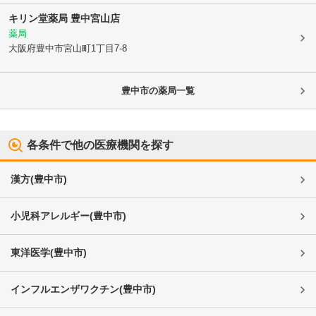
キリン堂薬局 豊中宮山店
薬局
大阪府豊中市
宮山町1丁目7-8
豊中市
の薬局一覧
各条件で他の医療機関を探す
漢方
(
豊中市
)
小児科アレルギー
(
豊中市
)
東洋医学
(
豊中市
)
インフルエンザワクチン
(
豊中市
)