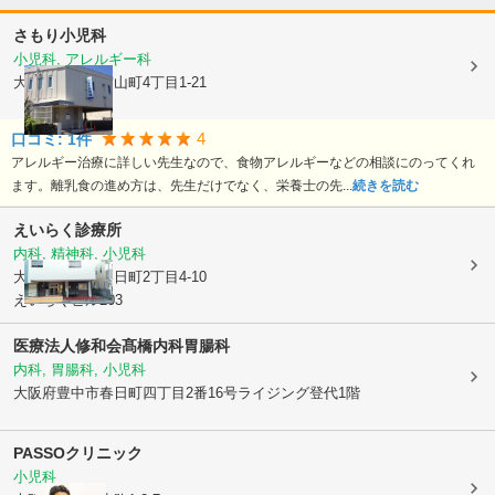
さもり小児科
小児科, アレルギー科
大阪府豊中市
宮山町4丁目1-21
4
口コミ:
1
件
アレルギー治療に詳しい先生なので、食物アレルギーなどの相談にのってくれ
ます。離乳食の進め方は、先生だけでなく、栄養士の先...
続きを読む
えいらく診療所
内科, 精神科, 小児科
大阪府豊中市
春日町2丁目4-10
えいらくビル203
医療法人修和会髙橋内科胃腸科
内科, 胃腸科, 小児科
大阪府豊中市
春日町四丁目2番16号ライジング登代1階
PASSOクリニック
小児科