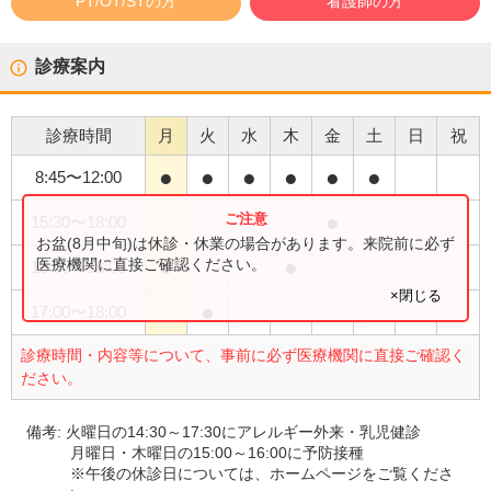
PT/OT/STの方
看護師の方
診療案内
診療時間
月
火
水
木
金
土
日
祝
●
●
●
●
●
●
8:45
〜
12:00
●
15:30
〜
18:00
お盆(8月中旬)は休診・休業の場合があります。来院前に必ず
●
●
医療機関に直接ご確認ください。
16:00
〜
18:00
×閉じる
●
17:00
〜
18:00
診療時間・内容等について、事前に必ず医療機関に直接ご確認く
ださい。
備考:
火曜日の14:30～17:30にアレルギー外来・乳児健診
月曜日・木曜日の15:00～16:00に予防接種
※午後の休診日については、ホームページをご覧くださ