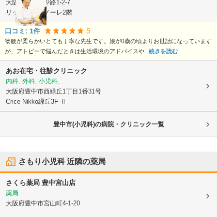
大阪府豊中市
少路1-2-7
リッツサントノーレ2階
5
口コミ:
1
件
物腰が柔らかいとても丁寧な先生です。娘が0歳の頃よりお世話になっています
が、アトピーで悩んだときは生活環境のアドバイスや...
続きを読む
あお在宅・往診クリニック
内科, 外科, 小児科, ...
大阪府豊中市
西緑丘1丁目1番31号
Crice Nikko緑丘3F-Ⅱ
豊中市(小児科)の病院・クリニック一覧
さもり小児科
近隣の薬局
さくら薬局 豊中宮山店
薬局
大阪府豊中市
宮山町4-1-20