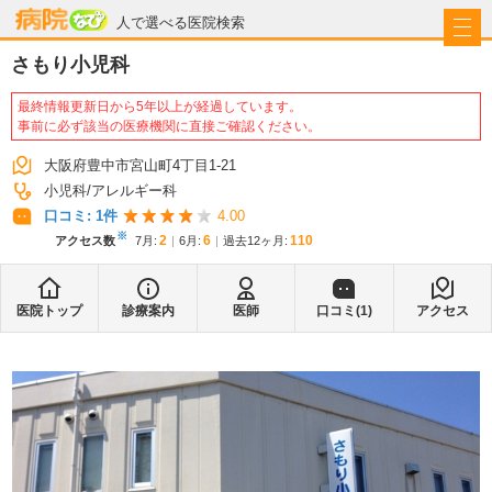
病院なび
人で選べる医院検索
さもり小児科
最終情報更新日から5年以上が経過しています。
事前に必ず該当の医療機関に直接ご確認ください。
大阪府豊中市宮山町4丁目1-21
小児科
アレルギー科
口コミ:
1
件
4.00
※
2
6
110
アクセス数
7月
:
6月
:
過去12ヶ月:
医院トップ
診療案内
医師
口コミ(
1
)
アクセス