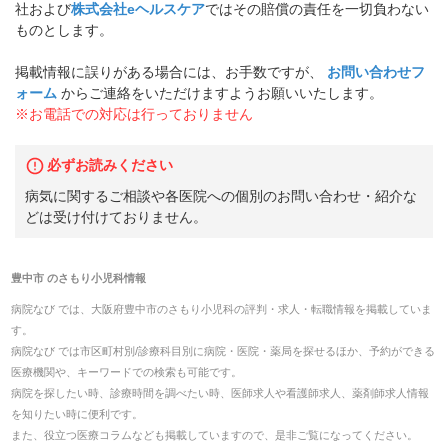
社および
株式会社eヘルスケア
ではその賠償の責任を一切負わない
ものとします。
掲載情報に誤りがある場合には、お手数ですが、
お問い合わせフ
ォーム
からご連絡をいただけますようお願いいたします。
※お電話での対応は行っておりません
必ずお読みください
病気に関するご相談や各医院への個別のお問い合わせ・紹介な
どは受け付けておりません。
豊中市
の
さもり小児科
情報
病院なび では、
大阪府
豊中市
の
さもり小児科
の
評判・求人・転職
情報を掲載していま
す。
病院なび では市区町村別/診療科目別に病院・医院・薬局を探せるほか、予約ができる
医療機関や、キーワードでの検索も可能です。
病院を探したい時、診療時間を調べたい時、医師求人や看護師求人、薬剤師求人情報
を知りたい時に便利です。
また、役立つ医療コラムなども掲載していますので、是非ご覧になってください。