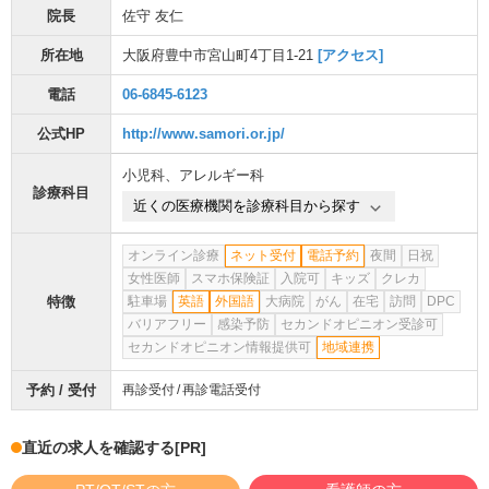
院長
佐守 友仁
所在地
大阪府豊中市宮山町4丁目1-21
[アクセス]
電話
06-6845-6123
公式HP
http://www.samori.or.jp/
小児科
、
アレルギー科
診療科目
近くの医療機関を診療科目から探す
オンライン診療
ネット受付
電話予約
夜間
日祝
女性医師
スマホ保険証
入院可
キッズ
クレカ
特徴
駐車場
英語
外国語
大病院
がん
在宅
訪問
DPC
バリアフリー
感染予防
セカンドオピニオン受診可
セカンドオピニオン情報提供可
地域連携
予約 / 受付
再診受付
再診電話受付
直近の求人を確認する
[PR]