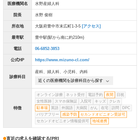
医療機関名
水野産婦人科
院長
水野 俊樹
所在地
大阪府豊中市末広町1-3-5
[アクセス]
最寄駅
豊中駅
(駅から
南に約210m
)
電話
06-6852-3853
公式HP
https://www.mizuno-cl.com/
産科
、
婦人科
、
小児科
、
内科
診療科目
近くの医療機関を診療科目から探す
オンライン診療
ネット受付
電話予約
夜間
日祝
女性医師
スマホ保険証
入院可
キッズ
クレカ
特徴
駐車場
英語
外国語
大病院
がん
在宅
訪問
DPC
バリアフリー
感染予防
セカンドオピニオン受診可
セカンドオピニオン情報提供可
地域連携
直近の求人を確認する
[PR]