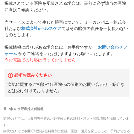
掲載されている医院を受診される場合は、事前に必ず該当の医院
に直接ご確認ください。
当サービスによって生じた損害について、ミーカンパニー株式会
社および
株式会社eヘルスケア
ではその賠償の責任を一切負わない
ものとします。
掲載情報に誤りがある場合には、お手数ですが、
お問い合わせフ
ォーム
からご連絡をいただけますようお願いいたします。
※お電話での対応は行っておりません
必ずお読みください
病気に関するご相談や各医院への個別のお問い合わせ・紹介な
どは受け付けておりません。
豊中市
の
水野産婦人科
情報
病院なび では、
大阪府
豊中市
の
水野産婦人科
の
評判・求人・転職
情報を掲載していま
す。
病院なび では市区町村別/診療科目別に病院・医院・薬局を探せるほか、予約ができる