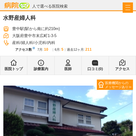
病院なび
人で選べる医院検索
水野産婦人科
豊中駅
(駅から
南に約210m
)
大阪府豊中市末広町1-3-5
産科
婦人科
小児科
内科
※
10
5
211
アクセス数
7月
:
6月
:
過去12ヶ月:
医院トップ
診療案内
医師
口コミ(
0
)
アクセス
医療機関からの
メッセージあり