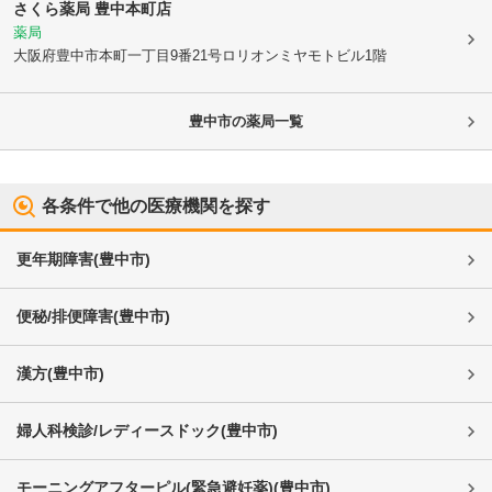
さくら薬局 豊中本町店
薬局
大阪府豊中市
本町一丁目9番21号ロリオンミヤモトビル1階
豊中市
の薬局一覧
各条件で他の医療機関を探す
更年期障害
(
豊中市
)
便秘/排便障害
(
豊中市
)
漢方
(
豊中市
)
婦人科検診/レディースドック
(
豊中市
)
モーニングアフターピル(緊急避妊薬)
(
豊中市
)