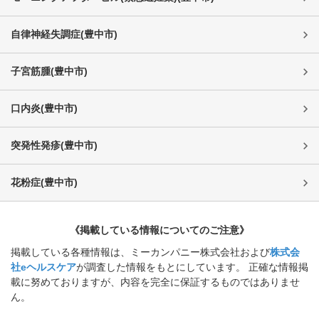
自律神経失調症
(
豊中市
)
子宮筋腫
(
豊中市
)
口内炎
(
豊中市
)
突発性発疹
(
豊中市
)
花粉症
(
豊中市
)
《掲載している情報についてのご注意》
掲載している各種情報は、ミーカンパニー株式会社および
株式会
社eヘルスケア
が調査した情報をもとにしています。 正確な情報掲
載に努めておりますが、内容を完全に保証するものではありませ
ん。