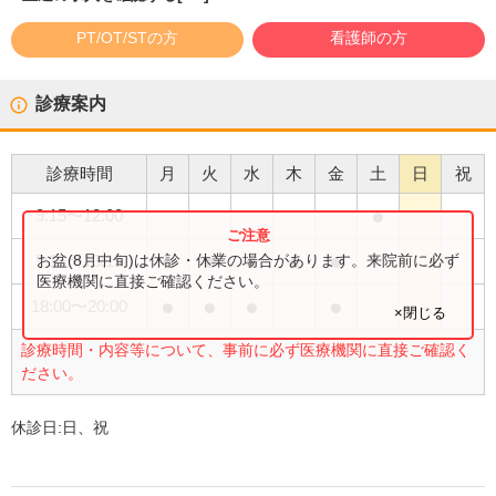
PT/OT/STの方
看護師の方
診療案内
診療時間
月
火
水
木
金
土
日
祝
●
9:15
〜
12:00
●
●
●
●
●
お盆(8月中旬)は休診・休業の場合があります。来院前に必ず
9:15
〜
13:15
医療機関に直接ご確認ください。
●
●
●
●
18:00
〜
20:00
×閉じる
診療時間・内容等について、事前に必ず医療機関に直接ご確認く
ださい。
休診日:
日、祝