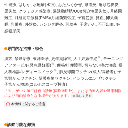
性発疹
はしか
水疱瘡(水痘)
おたふくかぜ
尿道炎
亀頭包皮炎
尿失禁
クラミジア感染症
過活動膀胱/UUI(切迫性尿失禁)
月経困
難症
月経前症候群(PMS)/月経前緊張症
子宮筋腫
貧血
卵巣嚢
腫
卵巣炎
外陰炎
カンジダ腟炎
乳腺炎
子宮がん
不正出血
妊
娠糖尿病
専門的な治療・特色
※
漢方
禁煙治療
東洋医学
更年期障害
人工妊娠中絶
モーニング
※
アフターピル(緊急避妊薬)
便秘/排便障害
切らない痔の治療
婦
※
人科検診/レディースドック
肺炎球菌ワクチン(成人/高齢者)
子
宮頸がんワクチン
髄膜炎菌ワクチン
インフルエンザワクチン
子宮がん検診(コルボスコープ検査)
「※」がつく項目は自由診療(保険適用外)、または治療内容や適用制限
により自由診療となる場合があります。
詳しく見る
本情報に関するご注意
診察可能な難病