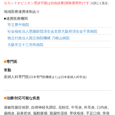
セカンドオピニオン受診可能
は自由診療(保険適用外)です
詳しく見る
地域医療連携体制あり
連携医療機関
市立豊中病院
社会福祉法人恩賜財団済生会支部大阪府済生会千里病院
独立行政法人国立病院機構 刀根山病院
大阪市立十三市民病院
専門医
常勤
産婦人科専門医
(日本専門医機構または日本産婦人科学会)
治療/対応可能な疾患
過敏性腸症候群
自律神経失調症
花粉症
中耳炎
外耳炎
口内炎
扁桃炎
副鼻腔炎
脳動脈瘤
脂漏性湿疹
帯状疱疹
手足口病
突発