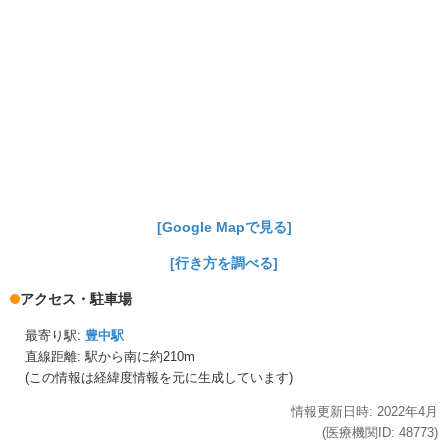
[Google Mapで見る]
[行き方を調べる]
アクセス・駐車場
最寄り駅:
豊中駅
直線距離: 駅から
南に約210m
(この情報は経緯度情報を元に生成しています)
情報更新日時:
2022年
4月
(医療機関ID:
48773
)