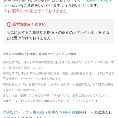
ォーム
からご連絡をいただけますようお願いいたします。
※お電話での対応は行っておりません
必ずお読みください
病気に関するご相談や各医院への個別のお問い合わせ・紹介な
どは受け付けておりません。
中央区
の
医療法人社団慶仁舎月島タワークリニック
情報
病院なび では、
東京都
中央区
の
医療法人社団慶仁舎月島タワークリニック
の
評判・求
人・転職
情報を掲載しています。
病院なび では市区町村別/診療科目別に病院・医院・薬局を探せるほか、予約ができる
医療機関や、キーワードでの検索も可能です。
病院を探したい時、診療時間を調べたい時、医師求人や看護師求人、薬剤師求人情報
を知りたい時に便利です。
また、役立つ医療コラムなども掲載していますので、是非ご覧になってください。
関連キーワード:
内科 / 胃腸科 / 消化器科 / 外科 / クリニック / かかりつけ
病院なびトップ
>
東京都
>
中央区
>
内科
胃腸内科
... >
医療法人社