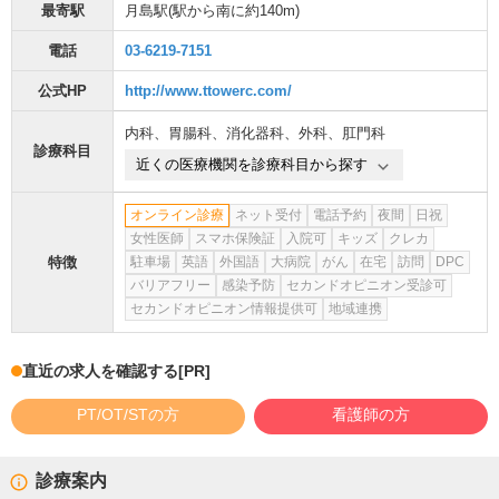
最寄駅
月島駅
(駅から
南に約140m
)
電話
03-6219-7151
公式HP
http://www.ttowerc.com/
内科
、
胃腸科
、
消化器科
、
外科
、
肛門科
診療科目
近くの医療機関を診療科目から探す
オンライン診療
ネット受付
電話予約
夜間
日祝
女性医師
スマホ保険証
入院可
キッズ
クレカ
特徴
駐車場
英語
外国語
大病院
がん
在宅
訪問
DPC
バリアフリー
感染予防
セカンドオピニオン受診可
セカンドオピニオン情報提供可
地域連携
直近の求人を確認する
[PR]
PT/OT/STの方
看護師の方
診療案内