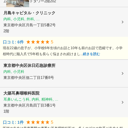
ムーンアイランドタワー2階202
月島キャピタル・クリニック
内科, 小児科, 外科, ...
東京都中央区
月島一丁目5番2号
2階
5
口コミ:
6
件
現在22歳の息子が、小学校6年生頃のお話と10年も前のお話で恐縮です。小学
校時代に陥入爪で5年程も長らく悩まされ続けまし...
続きを読む
東京都中央区休日応急診療所
内科, 小児科
東京都中央区
佃二丁目17番8号
大築耳鼻咽喉科医院
耳鼻いんこう科, 内科, 精神科, ...
東京都中央区
月島四丁目3番1号
1階
5
口コミ:
1
件