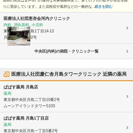
医師の先生は音声専門の優秀な耳鼻咽喉科医で、多くのプロの歌手が先生を頼
りに受診しています。また花粉症や風邪などの一般的な...
続きを読む
医療法人社団恵杏会
河内クリニック
内科, 消化器科, 小児科
東京都中央区
月島1丁目14-13
月島ホームズ102号
中央区(内科)の病院・クリニック一覧
医療法人社団慶仁舎月島タワークリニック
近隣の薬局
ぱぱす薬局 月島店
薬局
東京都中央区
月島二丁目10番2号
ムーンアイランドタワーS103
ぱぱす薬局 月島1丁目店
薬局
東京都中央区
月島一丁目5番2号