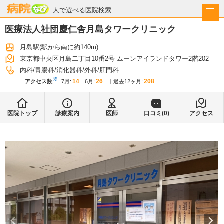
病院なび
人で選べる医院検索
医療法人社団慶仁舎月島タワークリニック
月島駅
(駅から
南に約140m
)
東京都中央区月島二丁目10番2号 ムーンアイランドタワー2階202
内科
胃腸科
消化器科
外科
肛門科
※
14
26
208
アクセス数
7月
:
6月
:
過去12ヶ月:
医院トップ
診療案内
医師
口コミ(
0
)
アクセス