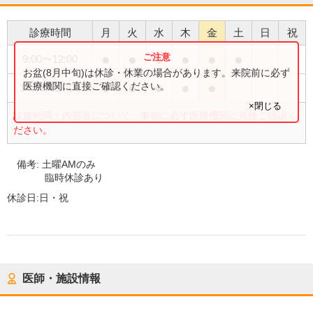
診療時間
月
火
水
木
金
土
日
祝
●
●
●
●
●
●
9:00
〜
12:00
お盆(8月中旬)は休診・休業の場合があります。来院前に必ず
●
●
●
●
●
医療機関に直接ご確認ください。
14:00
〜
17:00
×閉じる
診療時間・内容等について、事前に必ず医療機関に直接ご確認く
ださい。
備考:
土曜AMのみ
臨時休診あり
休診日:
日・祝
医師・施設情報