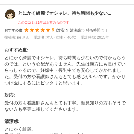
とにかく綺麗でオシャレ。待ち時間も少ない...
この口コミは1年以上前のものです
5
おすすめ度:
[
対応:
5
清潔感:
5
待ち時間:
5
]
投稿者: rie さん
受診者: 本人 (女性・ 40代)
受診時期: 2015年
おすすめ度
:
とにかく綺麗でオシャレ。待ち時間も少ないので何かもらう
のでは、という心配がありません。先生は漢方にも長けてい
らっしゃるので、妊娠中・授乳中でも安心してかかれまし
た。受付の方や看護師さんもとても感じがいいです。かかり
つけ医にするにはピッタリと思います。
対応
:
受付の方も看護師さんもとても丁寧。顔見知りの方もそうで
ない方も平等に接してくださいます。
清潔感
:
とにかく綺麗。