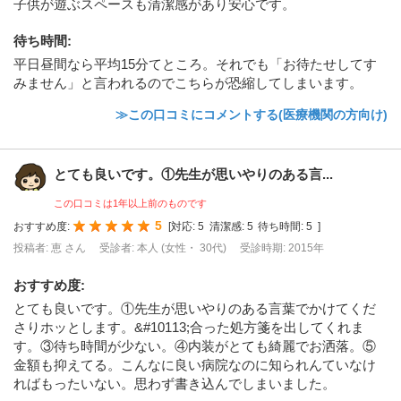
子供が遊ぶスペースも清潔感があり安心です。
待ち時間
:
平日昼間なら平均15分てところ。それでも「お待たせしてす
みません」と言われるのでこちらが恐縮してしまいます。
≫この口コミにコメントする(医療機関の方向け)
とても良いです。①先生が思いやりのある言...
この口コミは1年以上前のものです
5
おすすめ度:
[
対応:
5
清潔感:
5
待ち時間:
5
]
投稿者: 恵 さん
受診者: 本人 (女性・ 30代)
受診時期: 2015年
おすすめ度
:
とても良いです。①先生が思いやりのある言葉でかけてくだ
さりホッとします。&#10113;合った処方箋を出してくれま
す。③待ち時間が少ない。④内装がとても綺麗でお洒落。⑤
金額も抑えてる。こんなに良い病院なのに知られんていなけ
ればもったいない。思わず書き込んでしまいました。