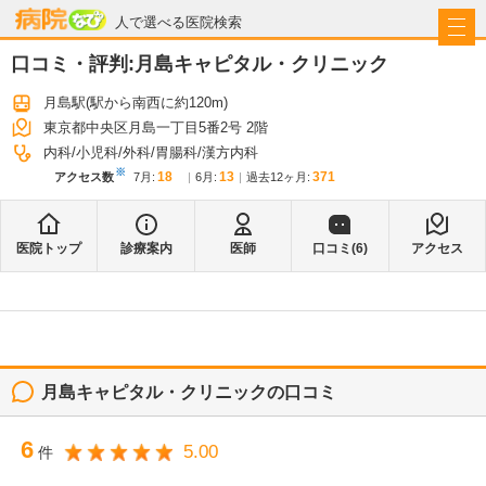
病院なび
人で選べる医院検索
口コミ・評判:
月島キャピタル・クリニック
月島駅
(駅から
南西に約120m
)
東京都中央区月島一丁目5番2号 2階
内科
小児科
外科
胃腸科
漢方内科
※
18
13
371
アクセス数
7月
:
6月
:
過去12ヶ月:
医院トップ
診療案内
医師
口コミ(
6
)
アクセス
月島キャピタル・クリニック
の口コミ
6
5.00
件