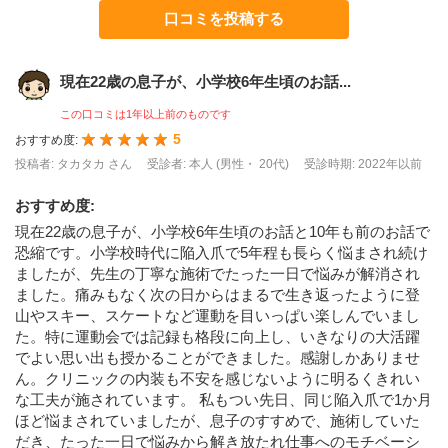
口コミを投稿する
現在22歳の息子が、小学校6年生頃のお話...
この口コミは1年以上前のものです
5
おすすめ度:
投稿者: タカタカ さん
受診者: 本人 (男性・ 20代)
受診時期: 2022年以前
おすすめ度
:
現在22歳の息子が、小学校6年生頃のお話と10年も前のお話で
恐縮です。小学校時代に陥入爪で5年程も長らく悩まされ続け
ましたが、先生の丁寧な施術でたった一日で悩みが解消され
ました。痛みもなく次の日からはまるで生き返ったように登
山やスキー、スケートなど運動を目いっぱい楽しんでいまし
た。特に運動会では記録も格段に向上し、いきなりの大活躍
でよい思い出も授かることができました。感謝しかありませ
ん。クリニックの内装も不安を感じないように明るくきれい
な工夫が施されています。 私もつい先日、同じ陥入爪で1か月
ほど悩まされていましたが、息子のすすめで、施術していた
だき、たった一日で悩みから解き放たれ仕事へのモチベーシ