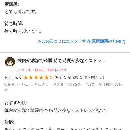
清潔感
:
とても清潔です。
待ち時間
:
待ち時間短いです。
≫この口コミにコメントする(医療機関の方向け)
院内が清潔で綺麗!待ち時間が少なくストレ...
この口コミは1年以上前のものです
5
おすすめ度:
[
対応:
5
清潔感:
5
待ち時間:
5
]
投稿者: きりんねーさん さん
受診者: 本人 (女性・ 40代)
受診時期: 2016
年
おすすめ度
:
院内が清潔で綺麗!待ち時間が少なくストレスがない。
対応
:
先生はとても親身で、薬も自分にあったものを出してくれま