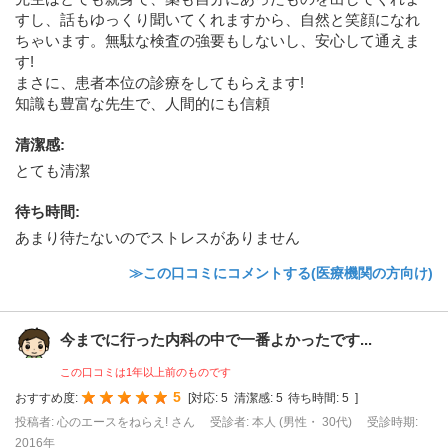
すし、話もゆっくり聞いてくれますから、自然と笑顔になれ
ちゃいます。無駄な検査の強要もしないし、安心して通えま
す!
まさに、患者本位の診療をしてもらえます!
知識も豊富な先生で、人間的にも信頼
清潔感
:
とても清潔
待ち時間
:
あまり待たないのでストレスがありません
≫この口コミにコメントする(医療機関の方向け)
今までに行った内科の中で一番よかったです...
この口コミは1年以上前のものです
5
おすすめ度:
[
対応:
5
清潔感:
5
待ち時間:
5
]
投稿者: 心のエースをねらえ! さん
受診者: 本人 (男性・ 30代)
受診時期:
2016年