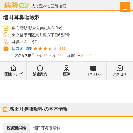
病院なび
人で選べる医院検索
増田耳鼻咽喉科
東向島駅
(駅から
南に約310m
)
東京都墨田区東向島六丁目6番2号
耳鼻いんこう科
口コミ:
2
件
3.50
※
22
22
334
アクセス数
7月
:
6月
:
過去12ヶ月:
医院トップ
診療案内
医師
口コミ(
2
)
アクセス
増田耳鼻咽喉科
の基本情報
医療機関名
増田耳鼻咽喉科