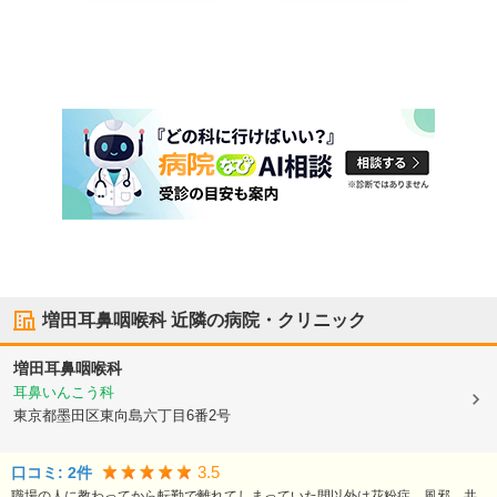
増田耳鼻咽喉科
近隣の病院・クリニック
増田耳鼻咽喉科
耳鼻いんこう科
東京都墨田区
東向島六丁目6番2号
3.5
口コミ:
2
件
職場の人に教わってから転勤で離れてしまっていた間以外は花粉症、風邪、共