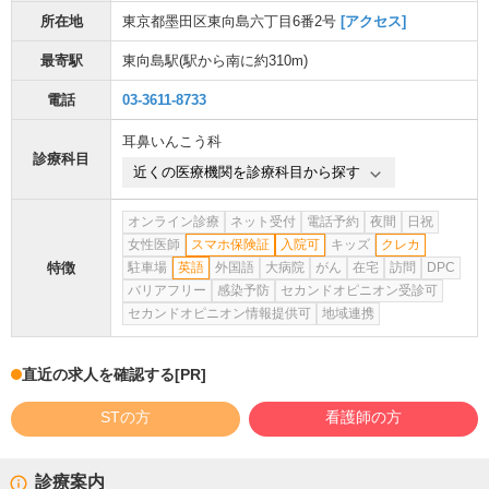
所在地
東京都墨田区東向島六丁目6番2号
[アクセス]
最寄駅
東向島駅
(駅から
南に約310m
)
電話
03-3611-8733
耳鼻いんこう科
診療科目
近くの医療機関を診療科目から探す
オンライン診療
ネット受付
電話予約
夜間
日祝
女性医師
スマホ保険証
入院可
キッズ
クレカ
特徴
駐車場
英語
外国語
大病院
がん
在宅
訪問
DPC
バリアフリー
感染予防
セカンドオピニオン受診可
セカンドオピニオン情報提供可
地域連携
直近の求人を確認する
[PR]
STの方
看護師の方
診療案内