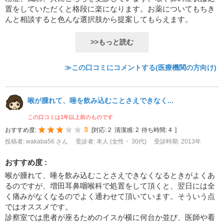
置をしていただくと格段に楽になります。お薬についてもちき
んと相談すると色んな選択肢から提案してもらえます。
>>もっと読む
≫この口コミにコメントする(医療機関の方向け)
喉が腫れて、唾を飲み込むことさえできなく...
この口コミは1年以上前のものです
3
おすすめ度:
[
対応:
2
清潔感:
2
待ち時間:
4
]
投稿者: wakaba56 さん
受診者: 本人 (女性・ 30代)
受診時期: 2013年
おすすめ度 :
喉が腫れて、唾を飲み込むことさえできなくなるときがよくあ
るのですが、増田耳鼻咽喉科で処置をして頂くと、翌日には全
く痛みがなくなるのでよく通わせて頂いています。そういう点
ではオススメです。
診察室では患者が座るためのイスが横に何台か並び、医師や看