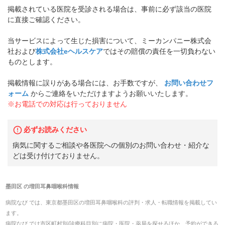
掲載されている医院を受診される場合は、事前に必ず該当の医院
に直接ご確認ください。
当サービスによって生じた損害について、ミーカンパニー株式会
社および
株式会社eヘルスケア
ではその賠償の責任を一切負わない
ものとします。
掲載情報に誤りがある場合には、お手数ですが、
お問い合わせフ
ォーム
からご連絡をいただけますようお願いいたします。
※お電話での対応は行っておりません
必ずお読みください
病気に関するご相談や各医院への個別のお問い合わせ・紹介な
どは受け付けておりません。
墨田区
の
増田耳鼻咽喉科
情報
病院なび では、
東京都
墨田区
の
増田耳鼻咽喉科
の
評判・求人・転職
情報を掲載してい
ます。
病院なび では市区町村別/診療科目別に病院・医院・薬局を探せるほか、予約ができる