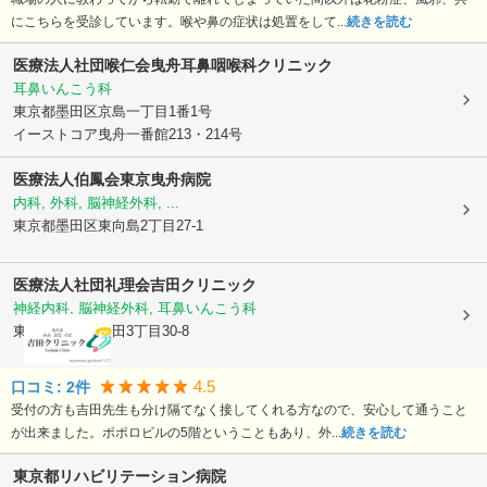
にこちらを受診しています。喉や鼻の症状は処置をして...
続きを読む
医療法人社団喉仁会曳舟耳鼻咽喉科クリニック
耳鼻いんこう科
東京都墨田区
京島一丁目1番1号
イーストコア曳舟一番館213・214号
医療法人伯鳳会
東京曳舟病院
内科, 外科, 脳神経外科, ...
東京都墨田区
東向島2丁目27-1
医療法人社団礼理会
吉田クリニック
神経内科, 脳神経外科, 耳鼻いんこう科
東京都墨田区
墨田3丁目30-8
4.5
口コミ:
2
件
受付の方も吉田先生も分け隔てなく接してくれる方なので、安心して通うこと
が出来ました。ポポロビルの5階ということもあり、外...
続きを読む
東京都リハビリテーション病院