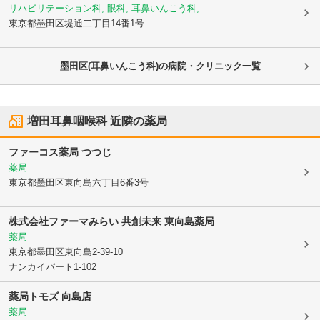
リハビリテーション科, 眼科, 耳鼻いんこう科, ...
東京都墨田区
堤通二丁目14番1号
墨田区(耳鼻いんこう科)の病院・クリニック一覧
増田耳鼻咽喉科
近隣の薬局
ファーコス薬局 つつじ
薬局
東京都墨田区
東向島六丁目6番3号
株式会社ファーマみらい 共創未来 東向島薬局
薬局
東京都墨田区
東向島2-39-10
ナンカイパート1-102
薬局トモズ 向島店
薬局