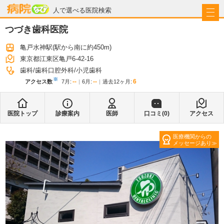
病院なび
人で選べる医院検索
つづき歯科医院
亀戸水神駅
(駅から
南に約450m
)
東京都江東区亀戸6-42-16
歯科
歯科口腔外科
小児歯科
※
--
--
6
アクセス数
7月
:
6月
:
過去12ヶ月:
医院トップ
診療案内
医師
口コミ(
0
)
アクセス
医療機関からの
メッセージあり