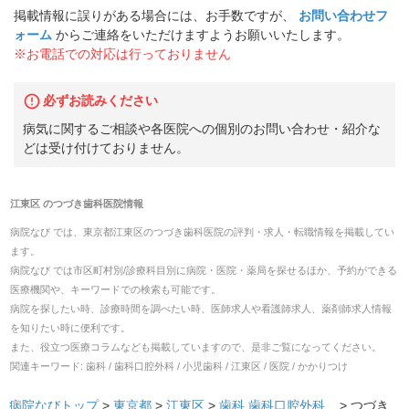
掲載情報に誤りがある場合には、お手数ですが、
お問い合わせフ
ォーム
からご連絡をいただけますようお願いいたします。
※お電話での対応は行っておりません
必ずお読みください
病気に関するご相談や各医院への個別のお問い合わせ・紹介な
どは受け付けておりません。
江東区
の
つづき歯科医院
情報
病院なび では、
東京都
江東区
の
つづき歯科医院
の
評判・求人・転職
情報を掲載してい
ます。
病院なび では市区町村別/診療科目別に病院・医院・薬局を探せるほか、予約ができる
医療機関や、キーワードでの検索も可能です。
病院を探したい時、診療時間を調べたい時、医師求人や看護師求人、薬剤師求人情報
を知りたい時に便利です。
また、役立つ医療コラムなども掲載していますので、是非ご覧になってください。
関連キーワード:
歯科 / 歯科口腔外科 / 小児歯科 / 江東区 / 医院 / かかりつけ
病院なびトップ
>
東京都
>
江東区
>
歯科
歯科口腔外科
... >
つづき