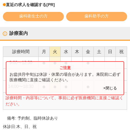
直近の求人を確認する
[PR]
歯科衛生士の方
歯科助手の方
診療案内
診療時間
月
火
水
木
金
土
日
祝
●
●
●
●
9:00
〜
12:30
●
お盆(8月中旬)は休診・休業の場合があります。来院前に必ず
9:00
〜
14:00
医療機関に直接ご確認ください。
●
●
●
●
14:00
〜
18:30
×閉じる
診療時間・内容等について、事前に必ず医療機関に直接ご確認く
ださい。
備考:
予約制、臨時休診あり
休診日:
木、日、祝