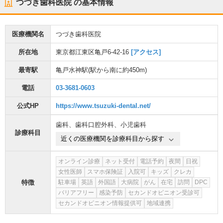
つづき歯科医院
の基本情報
医療機関名
つづき歯科医院
所在地
東京都江東区亀戸6-42-16
[アクセス]
最寄駅
亀戸水神駅
(駅から
南に約450m
)
電話
03-3681-0603
公式HP
https://www.tsuzuki-dental.net/
歯科
、
歯科口腔外科
、
小児歯科
診療科目
近くの医療機関を診療科目から探す
オンライン診療
ネット受付
電話予約
夜間
日祝
女性医師
スマホ保険証
入院可
キッズ
クレカ
特徴
駐車場
英語
外国語
大病院
がん
在宅
訪問
DPC
バリアフリー
感染予防
セカンドオピニオン受診可
セカンドオピニオン情報提供可
地域連携