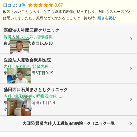
3.67
口コミ:
3
件
改装されたこともあり、とても綺麗で設備が整っており、対応もスムーズだと
は思います。ただ、風邪などでかかるにしては、待ち時...
続きを読む
医療法人社団
三留クリニック
腎臓内科, 小児科, 循環器科, ...
東京都大田区
大森西1-16-10
医療法人寛敬会
沢井医院
内科, 消化器科, 腎臓内科, ...
東京都大田区
蒲田5丁目9-19
蒲田西口石川まさとしクリニック
内科, 糖尿病内科, 呼吸器内科, ...
東京都大田区
西蒲田7丁目4-4
小山第2ビル1階
大田区(腎臓内科(人工透析))の病院・クリニック一覧