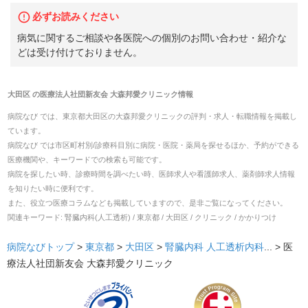
必ずお読みください
病気に関するご相談や各医院への個別のお問い合わせ・紹介な
どは受け付けておりません。
大田区
の
医療法人社団新友会 大森邦愛クリニック
情報
病院なび では、
東京都
大田区
の
大森邦愛クリニック
の
評判・求人・転職
情報を掲載し
ています。
病院なび では市区町村別/診療科目別に病院・医院・薬局を探せるほか、予約ができる
医療機関や、キーワードでの検索も可能です。
病院を探したい時、診療時間を調べたい時、医師求人や看護師求人、薬剤師求人情報
を知りたい時に便利です。
また、役立つ医療コラムなども掲載していますので、是非ご覧になってください。
関連キーワード:
腎臓内科(人工透析) / 東京都 / 大田区 / クリニック / かかりつけ
病院なびトップ
>
東京都
>
大田区
>
腎臓内科
人工透析内科
... >
医
療法人社団新友会 大森邦愛クリニック