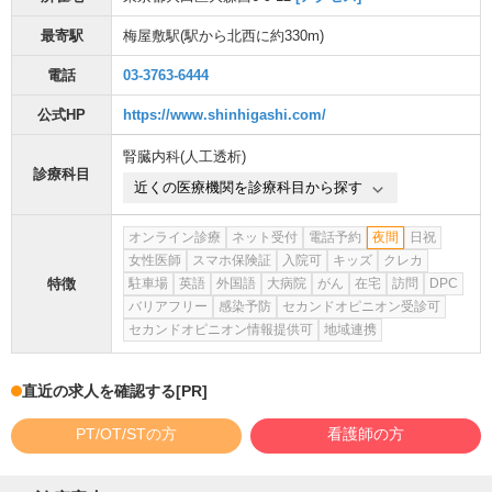
最寄駅
梅屋敷駅
(駅から
北西に約330m
)
電話
03-3763-6444
公式HP
https://www.shinhigashi.com/
腎臓内科(人工透析)
診療科目
近くの医療機関を診療科目から探す
オンライン診療
ネット受付
電話予約
夜間
日祝
女性医師
スマホ保険証
入院可
キッズ
クレカ
特徴
駐車場
英語
外国語
大病院
がん
在宅
訪問
DPC
バリアフリー
感染予防
セカンドオピニオン受診可
セカンドオピニオン情報提供可
地域連携
直近の求人を確認する
[PR]
PT/OT/STの方
看護師の方