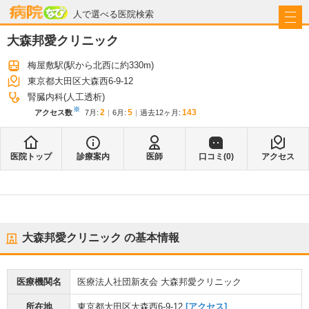
病院なび
人で選べる医院検索
大森邦愛クリニック
梅屋敷駅
(駅から
北西に約330m
)
東京都大田区大森西6-9-12
腎臓内科(人工透析)
※
2
5
143
アクセス数
7月
:
6月
:
過去12ヶ月:
医院トップ
診療案内
医師
口コミ(
0
)
アクセス
大森邦愛クリニック
の基本情報
医療機関名
医療法人社団新友会 大森邦愛クリニック
所在地
東京都大田区大森西6-9-12
[アクセス]