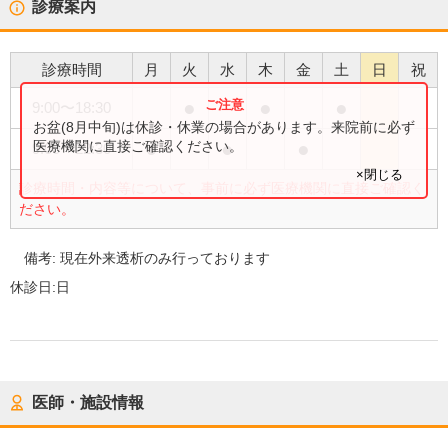
診療案内
診療時間
月
火
水
木
金
土
日
祝
●
●
●
9:00
〜
18:30
お盆(8月中旬)は休診・休業の場合があります。来院前に必ず
●
●
●
医療機関に直接ご確認ください。
9:00
〜
22:30
×閉じる
診療時間・内容等について、事前に必ず医療機関に直接ご確認く
ださい。
備考:
現在外来透析のみ行っております
休診日:
日
医師・施設情報