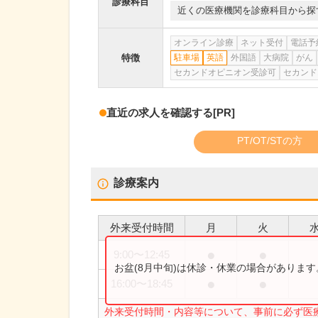
診療科目
近くの医療機関を診療科目から探
オンライン診療
ネット受付
電話予
特徴
駐車場
英語
外国語
大病院
がん
セカンドオピニオン受診可
セカンド
直近の求人を確認する
[PR]
PT/OT/STの方
診療案内
外来受付時間
月
火
●
●
9:00
〜
12:45
お盆(8月中旬)は休診・休業の場合がありま
●
●
16:00
〜
18:45
外来受付時間・内容等について、事前に必ず医