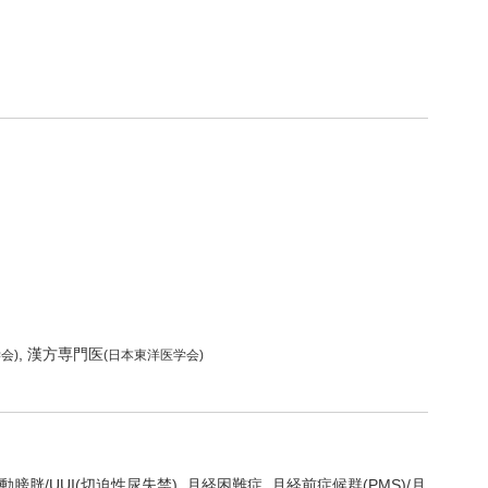
漢方専門医
会)
(日本東洋医学会)
動膀胱/UUI(切迫性尿失禁)
月経困難症
月経前症候群(PMS)/月