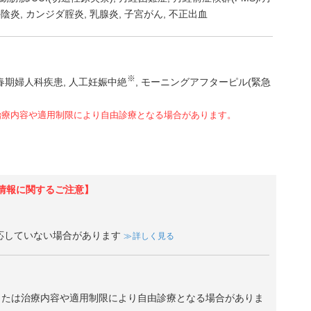
外陰炎
カンジダ腟炎
乳腺炎
子宮がん
不正出血
※
春期婦人科疾患
人工妊娠中絶
モーニングアフターピル(緊急
治療内容や適用制限により自由診療となる場合があります。
情報に関するご注意】
応していない場合があります
詳しく見る
、または治療内容や適用制限により自由診療となる場合がありま