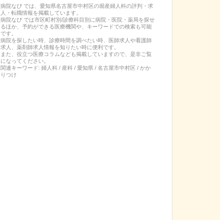
病院なび では、
愛知県
名古屋市中村区
の
堀産婦人科
の
評判・求
人・転職
情報を掲載しています。
病院なび では市区町村別/診療科目別に病院・医院・薬局を探せ
るほか、予約ができる医療機関や、キーワードでの検索も可能
です。
病院を探したい時、診療時間を調べたい時、医師求人や看護師
求人、薬剤師求人情報を知りたい時に便利です。
また、役立つ医療コラムなども掲載していますので、是非ご覧
になってください。
関連キーワード:
婦人科 / 産科 / 愛知県 / 名古屋市中村区 / かか
りつけ