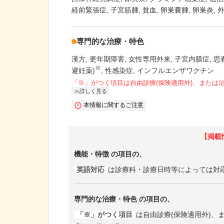
経前緊張症
子宮筋腫
貧血
卵巣嚢腫
卵巣炎
専門的な治療・特色
漢方
更年期障害
女性専用外来
子宮内膜症
思
※
避妊薬)
性感染症
インフルエンザワクチン
「※」がつく項目は自由診療(保険適用外)、または
詳しく見る
本情報に関するご注意
【掲載
機能・特徴
の項目の、
英語対応
は診療科・診療日時等によっては対
専門的な治療・特色
の項目の、
「※」がつく項目
は自由診療(保険適用外)