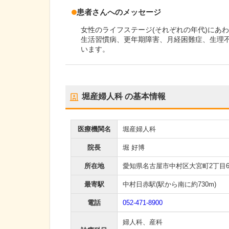
患者さんへのメッセージ
女性のライフステージ(それぞれの年代)にあ
生活習慣病、更年期障害、月経困難症、生理
います。
堀産婦人科
の基本情報
医療機関名
堀産婦人科
院長
堀 好博
所在地
愛知県名古屋市中村区大宮町2丁目6
最寄駅
中村日赤駅
(駅から
南に約730m
)
電話
052-471-8900
婦人科
、
産科