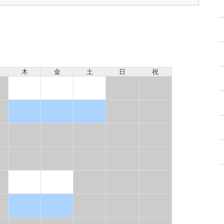
木
金
土
日
祝