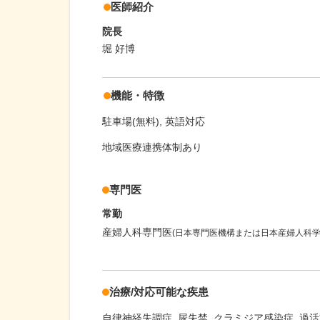
医師紹介
院長
堀 好博
機能・特徴
駐車場(無料)
英語対応
地域医療連携体制あり
専門医
常勤
産婦人科専門医
(日本専門医機構または日本産婦人科学
治療/対応可能な疾患
自律神経失調症
尿失禁
クラミジア感染症
過活