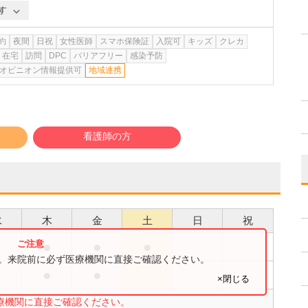
す
約
夜間
日祝
女性医師
スマホ保険証
入院可
キッズ
クレカ
在宅
訪問
DPC
バリアフリー
感染予防
オピニオン情報提供可
地域連携
看護師の方
水
木
金
土
日
祝
●
●
●
す。来院前に必ず医療機関に直接ご確認ください。
●
●
×閉じる
療機関に直接ご確認ください。