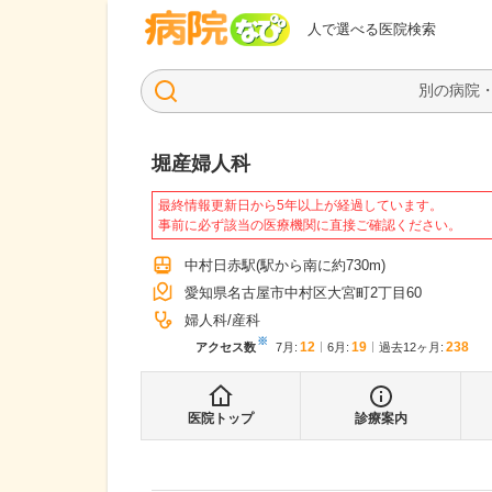
病院なび
人で選べる医院検索
堀産婦人科
最終情報更新日から5年以上が経過しています。
事前に必ず該当の医療機関に直接ご確認ください。
中村日赤駅
(駅から
南に約730m
)
愛知県名古屋市中村区大宮町2丁目60
婦人科
産科
※
12
19
238
アクセス数
7月
:
6月
:
過去12ヶ月:
医院トップ
診療案内