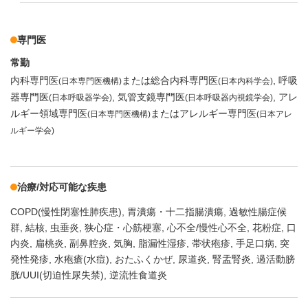
専門医
常勤
内科専門医
または総合内科専門医
呼吸
(日本専門医機構)
(日本内科学会)
器専門医
気管支鏡専門医
アレ
(日本呼吸器学会)
(日本呼吸器内視鏡学会)
ルギー領域専門医
またはアレルギー専門医
(日本専門医機構)
(日本アレ
ルギー学会)
治療/対応可能な疾患
COPD(慢性閉塞性肺疾患)
胃潰瘍・十二指腸潰瘍
過敏性腸症候
群
結核
虫垂炎
狭心症・心筋梗塞
心不全/慢性心不全
花粉症
口
内炎
扁桃炎
副鼻腔炎
気胸
脂漏性湿疹
帯状疱疹
手足口病
突
発性発疹
水疱瘡(水痘)
おたふくかぜ
尿道炎
腎盂腎炎
過活動膀
胱/UUI(切迫性尿失禁)
逆流性食道炎