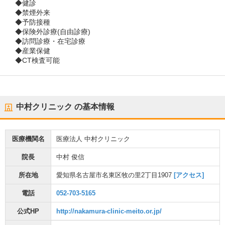
◆健診
◆禁煙外来
◆予防接種
◆保険外診療(自由診療)
◆訪問診療・在宅診療
◆産業保健
◆CT検査可能
中村クリニック
の基本情報
医療機関名
医療法人 中村クリニック
院長
中村 俊信
所在地
愛知県名古屋市名東区牧の里2丁目1907
[アクセス]
電話
052-703-5165
公式HP
http://nakamura-clinic-meito.or.jp/