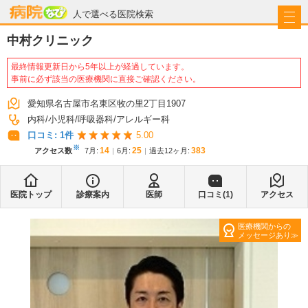
病院なび
人で選べる医院検索
中村クリニック
最終情報更新日から5年以上が経過しています。
事前に必ず該当の医療機関に直接ご確認ください。
愛知県名古屋市名東区牧の里2丁目1907
内科
小児科
呼吸器科
アレルギー科
口コミ:
1
件
5.00
※
14
25
383
アクセス数
7月
:
6月
:
過去12ヶ月:
医院トップ
診療案内
医師
口コミ(
1
)
アクセス
医療機関からの
メッセージあり