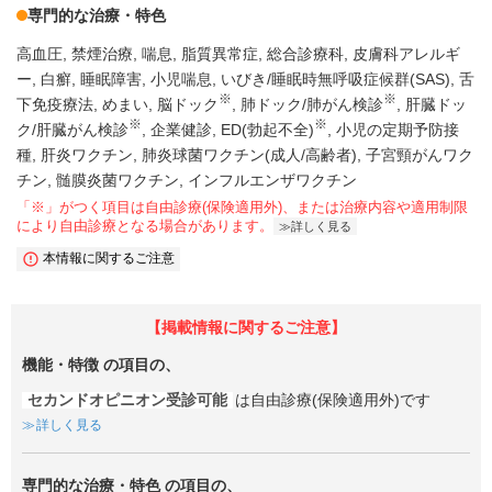
専門的な治療・特色
高血圧
禁煙治療
喘息
脂質異常症
総合診療科
皮膚科アレルギ
ー
白癬
睡眠障害
小児喘息
いびき/睡眠時無呼吸症候群(SAS)
舌
※
※
下免疫療法
めまい
脳ドック
肺ドック/肺がん検診
肝臓ドッ
※
※
ク/肝臓がん検診
企業健診
ED(勃起不全)
小児の定期予防接
種
肝炎ワクチン
肺炎球菌ワクチン(成人/高齢者)
子宮頸がんワク
チン
髄膜炎菌ワクチン
インフルエンザワクチン
「※」がつく項目は自由診療(保険適用外)、または治療内容や適用制限
により自由診療となる場合があります。
詳しく見る
本情報に関するご注意
【掲載情報に関するご注意】
機能・特徴
の項目の、
セカンドオピニオン受診可能
は自由診療(保険適用外)です
詳しく見る
専門的な治療・特色
の項目の、