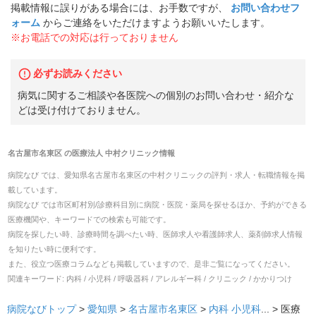
掲載情報に誤りがある場合には、お手数ですが、
お問い合わせフ
ォーム
からご連絡をいただけますようお願いいたします。
※お電話での対応は行っておりません
必ずお読みください
病気に関するご相談や各医院への個別のお問い合わせ・紹介な
どは受け付けておりません。
名古屋市名東区
の
医療法人 中村クリニック
情報
病院なび では、
愛知県
名古屋市名東区
の
中村クリニック
の
評判・求人・転職
情報を掲
載しています。
病院なび では市区町村別/診療科目別に病院・医院・薬局を探せるほか、予約ができる
医療機関や、キーワードでの検索も可能です。
病院を探したい時、診療時間を調べたい時、医師求人や看護師求人、薬剤師求人情報
を知りたい時に便利です。
また、役立つ医療コラムなども掲載していますので、是非ご覧になってください。
関連キーワード:
内科 / 小児科 / 呼吸器科 / アレルギー科 / クリニック / かかりつけ
病院なびトップ
>
愛知県
>
名古屋市名東区
>
内科
小児科
... >
医療