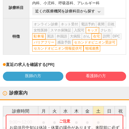
内科
、
小児科
、
呼吸器科
、
アレルギー科
診療科目
近くの医療機関を診療科目から探す
オンライン診療
ネット受付
電話予約
夜間
日祝
女性医師
スマホ保険証
入院可
キッズ
クレカ
特徴
駐車場
英語
外国語
大病院
がん
在宅
訪問
DPC
バリアフリー
感染予防
セカンドオピニオン受診可
セカンドオピニオン情報提供可
地域連携
直近の求人を確認する
[PR]
医師の方
看護師の方
診療案内
診療時間
月
火
水
木
金
土
日
祝
●
●
●
●
●
●
9:00
〜
12:00
お盆(8月中旬)は休診・休業の場合があります。来院前に必ず