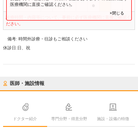
●
●
●
●
医療機関に直接ご確認ください。
16:30
〜
19:00
×閉じる
診療時間・内容等について、事前に必ず医療機関に直接ご確認く
ださい。
備考:
時間外診療・往診もご相談ください
休診日:
日、祝
医師・施設情報
ドクター紹介
専門分野・得意分野
施設・設備の特徴