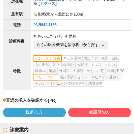
所在地
室
[アクセス]
最寄駅
洗足駅
(駅から
北西に約130m
)
電話
03-5842-1155
耳鼻いんこう科
、
小児科
診療科目
近くの医療機関を診療科目から探す
オンライン診療
ネット受付
電話予約
夜間
日祝
女性医師
スマホ保険証
入院可
キッズ
クレカ
特徴
駐車場
英語
外国語
大病院
がん
在宅
訪問
DPC
バリアフリー
感染予防
セカンドオピニオン受診可
セカンドオピニオン情報提供可
地域連携
直近の求人を確認する
[PR]
医師の方
看護師の方
診療案内