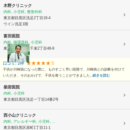
木野クリニック
内科, 小児科, 整形外科
東京都目黒区
洗足2丁目18-4
ウイン洗足1階
富田医院
内科, 循環器科, 小児科
東京都大田区
北千束2丁目48-9
5
口コミ:
2
件
子供が川崎病になった際に、ものすごく早い段階で、川崎病との診断を付けて
いただき、そのおかげで、子供を救うことができました...
続きを読む
柴若医院
内科, 小児科
東京都目黒区
洗足一丁目14番2号
西小山クリニック
内科, アレルギー科, 小児科, ...
東京都目黒区
原町1丁目11-1