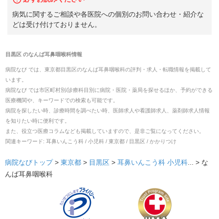
病気に関するご相談や各医院への個別のお問い合わせ・紹介な
どは受け付けておりません。
目黒区
の
なんば耳鼻咽喉科
情報
病院なび では、
東京都
目黒区
の
なんば耳鼻咽喉科
の
評判・求人・転職
情報を掲載して
います。
病院なび では市区町村別/診療科目別に病院・医院・薬局を探せるほか、予約ができる
医療機関や、キーワードでの検索も可能です。
病院を探したい時、診療時間を調べたい時、医師求人や看護師求人、薬剤師求人情報
を知りたい時に便利です。
また、役立つ医療コラムなども掲載していますので、是非ご覧になってください。
関連キーワード:
耳鼻いんこう科 / 小児科 / 東京都 / 目黒区 / かかりつけ
病院なびトップ
>
東京都
>
目黒区
>
耳鼻いんこう科
小児科
... >
な
んば耳鼻咽喉科