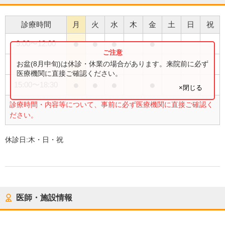
診療時間
月
火
水
木
金
土
日
祝
●
●
●
●
9:00
〜
12:00
●
お盆(8月中旬)は休診・休業の場合があります。来院前に必ず
9:00
〜
14:00
医療機関に直接ご確認ください。
●
●
●
●
15:00
〜
18:30
×閉じる
診療時間・内容等について、事前に必ず医療機関に直接ご確認く
ださい。
休診日:
木・日・祝
医師・施設情報