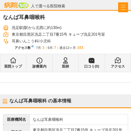
病院なび
人で選べる医院検索
なんば耳鼻咽喉科
洗足駅
(駅から
北西に約130m
)
東京都目黒区洗足二丁目7番15号 キューブ洗足201号室
耳鼻いんこう科
小児科
※
3
7
103
アクセス数
7月
:
6月
:
過去12ヶ月:
医院トップ
診療案内
医師
口コミ(
0
)
アクセス
なんば耳鼻咽喉科
の基本情報
医療機関名
なんば耳鼻咽喉科
東京都目黒区洗足二丁目7番15号 キューブ洗足201号