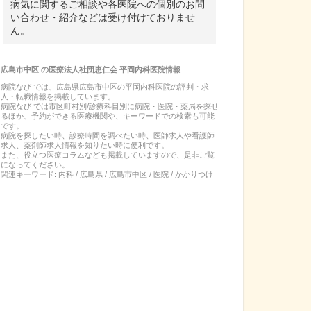
病気に関するご相談や各医院への個別のお問
い合わせ・紹介などは受け付けておりませ
ん。
広島市中区
の
医療法人社団恵仁会 平岡内科医院
情報
病院なび では、
広島県
広島市中区
の
平岡内科医院
の
評判・求
人・転職
情報を掲載しています。
病院なび では市区町村別/診療科目別に病院・医院・薬局を探せ
るほか、予約ができる医療機関や、キーワードでの検索も可能
です。
病院を探したい時、診療時間を調べたい時、医師求人や看護師
求人、薬剤師求人情報を知りたい時に便利です。
また、役立つ医療コラムなども掲載していますので、是非ご覧
になってください。
関連キーワード:
内科 / 広島県 / 広島市中区 / 医院 / かかりつけ