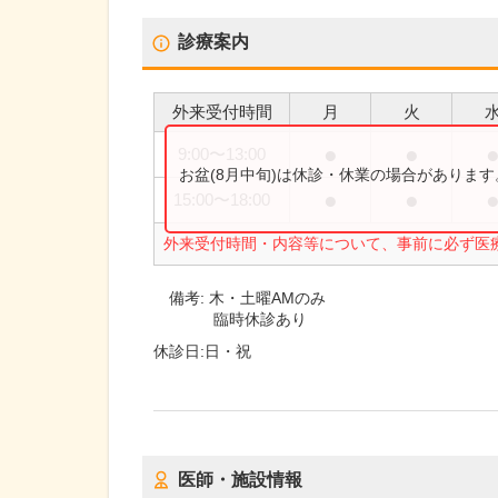
診療案内
外来受付時間
月
火
●
●
9:00
〜
13:00
お盆(8月中旬)は休診・休業の場合がありま
●
●
15:00
〜
18:00
外来受付時間・内容等について、事前に必ず医
備考:
木・土曜AMのみ
臨時休診あり
休診日:
日・祝
医師・施設情報