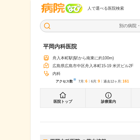
病院なび
人で選べる医院検索
平岡内科医院
舟入本町駅
(駅から
南東に約100m
)
広島県広島市中区舟入本町15-19 米沢ビル2F
内科
※
6
9
161
アクセス数
7月
:
6月
:
過去12ヶ月:
医院トップ
診療案内