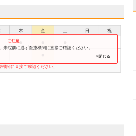
水
木
金
土
日
祝
●
●
●
●
す。来院前に必ず医療機関に直接ご確認ください。
●
●
×閉じる
療機関に直接ご確認ください。