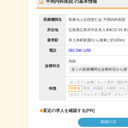
平岡内科医院
の基本情報
医療機関名
医療法人社団恵仁会 平岡内科医院
所在地
広島県広島市中区舟入本町15-19 米
最寄駅
舟入本町駅
(駅から
南東に約100m
)
電話
082-296-1280
内科
診療科目
近くの医療機関を診療科目から探
オンライン診療
ネット受付
電話予
特徴
駐車場
英語
外国語
大病院
がん
セカンドオピニオン受診可
セカンド
直近の求人を確認する
[PR]
医師の方