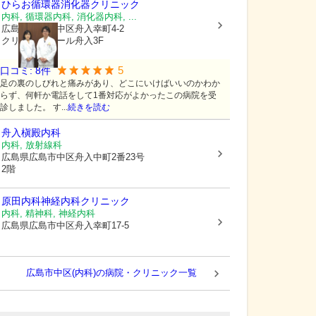
ひらお循環器消化器クリニック
内科, 循環器内科, 消化器内科, ...
広島県広島市中区
舟入幸町4-2
クリニックモール舟入3F
5
口コミ:
8
件
足の裏のしびれと痛みがあり、どこにいけばいいのかわか
らず、何軒か電話をして1番対応がよかったこの病院を受
診しました。 す...
続きを読む
舟入槇殿内科
内科, 放射線科
広島県広島市中区
舟入中町2番23号
2階
原田内科神経内科クリニック
内科, 精神科, 神経内科
広島県広島市中区
舟入幸町17-5
広島市中区(内科)の病院・クリニック一覧