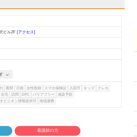
沢ビル2F
[アクセス]
す
約
夜間
日祝
女性医師
スマホ保険証
入院可
キッズ
クレカ
在宅
訪問
DPC
バリアフリー
感染予防
オピニオン情報提供可
地域連携
看護師の方