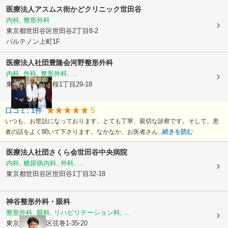
医療法人アスムス
街かどクリニック世田谷
内科, 整形外科
東京都世田谷区
世田谷2丁目8-2
パルテノン上町1F
医療法人社団豊隆会
河野整形外科
内科, 外科, 整形外科, ...
東京都世田谷区
桜1丁目29-18
5
口コミ:
1
件
いつも、お世話になっております。とても丁寧、親切な診察です。そして、患
者の話をよく聞いて下さります。なかなか、お医者さん...
続きを読む
医療法人社団さくら会
世田谷中央病院
内科, 糖尿病内科, 外科, ...
東京都世田谷区
世田谷1丁目32-18
神谷整形外科・眼科
整形外科, 眼科, リハビリテーション科, ...
東京都世田谷区
弦巻1-35-20