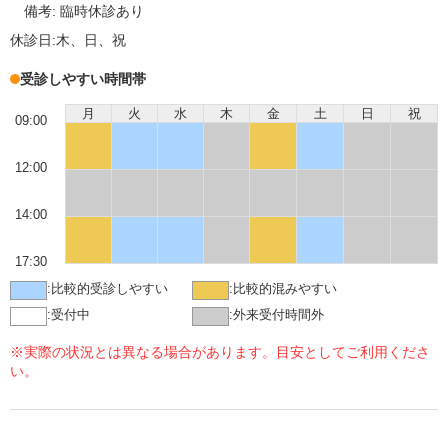
備考:
臨時休診あり
休診日:
木、日、祝
受診しやすい時間帯
月
火
水
木
金
土
日
祝
09:00
12:00
14:00
17:30
:
比較的受診しやすい
:
比較的混みやすい
:
受付中
:
外来受付時間外
※実際の状況とは異なる場合があります。目安としてご利用くださ
い。