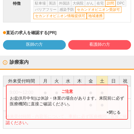
特徴
駐車場
英語
外国語
大病院
がん
在宅
訪問
DPC
バリアフリー
感染予防
セカンドオピニオン受診可
セカンドオピニオン情報提供可
地域連携
直近の求人を確認する
[PR]
医師の方
看護師の方
診療案内
外来受付時間
月
火
水
木
金
土
日
祝
●
●
●
●
●
9:00
〜
12:00
お盆(8月中旬)は休診・休業の場合があります。来院前に必ず
●
●
●
●
●
医療機関に直接ご確認ください。
14:00
〜
17:30
×閉じる
外来受付時間・内容等について、事前に必ず医療機関に直接ご確
認ください。