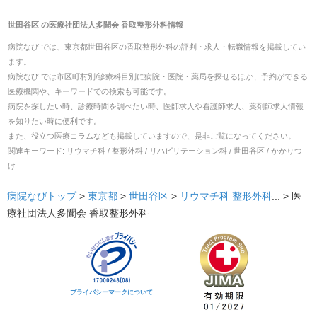
世田谷区
の
医療社団法人多聞会 香取整形外科
情報
病院なび では、
東京都
世田谷区
の
香取整形外科
の
評判・求人・転職
情報を掲載してい
ます。
病院なび では市区町村別/診療科目別に病院・医院・薬局を探せるほか、予約ができる
医療機関や、キーワードでの検索も可能です。
病院を探したい時、診療時間を調べたい時、医師求人や看護師求人、薬剤師求人情報
を知りたい時に便利です。
また、役立つ医療コラムなども掲載していますので、是非ご覧になってください。
関連キーワード:
リウマチ科 / 整形外科 / リハビリテーション科 / 世田谷区 / かかりつ
け
病院なびトップ
>
東京都
>
世田谷区
>
リウマチ科
整形外科
... >
医
療社団法人多聞会 香取整形外科
プライバシーマークについて