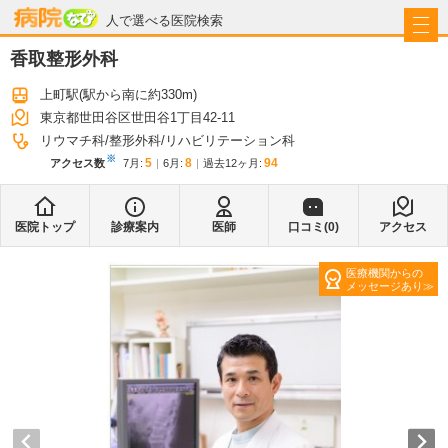
病院なび
人で選べる医院検索
香取整形外科
上町駅
(駅から
南に約330m
)
東京都世田谷区世田谷1丁目42-11
リウマチ科
整形外科
リハビリテーション科
※
5
8
94
アクセス数
7月
:
6月
:
過去12ヶ月:
医院トップ
診療案内
医師
口コミ(
0
)
アクセス
医療機関からの
メッセージあり