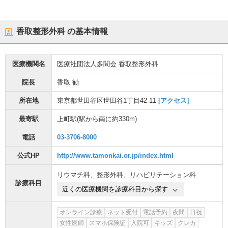
香取整形外科
の基本情報
医療機関名
医療社団法人多聞会 香取整形外科
院長
香取 勧
所在地
東京都世田谷区世田谷1丁目42-11
[アクセス]
最寄駅
上町駅
(駅から
南に約330m
)
電話
03-3706-8000
公式HP
http://www.tamonkai.or.jp/index.html
リウマチ科
、
整形外科
、
リハビリテーション科
診療科目
近くの医療機関を診療科目から探す
オンライン診療
ネット受付
電話予約
夜間
日祝
女性医師
スマホ保険証
入院可
キッズ
クレカ