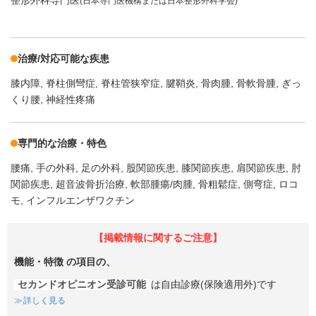
(日本専門医機構または日本整形外科学会)
治療/対応可能な疾患
膝内障
脊柱側彎症
脊柱管狭窄症
腱鞘炎
骨肉腫
骨軟骨腫
ぎっ
くり腰
神経性疼痛
専門的な治療・特色
腰痛
手の外科
足の外科
股関節疾患
膝関節疾患
肩関節疾患
肘
関節疾患
超音波骨折治療
軟部腫瘍/肉腫
骨粗鬆症
側弯症
ロコ
モ
インフルエンザワクチン
【掲載情報に関するご注意】
機能・特徴
の項目の、
セカンドオピニオン受診可能
は自由診療(保険適用外)です
詳しく見る