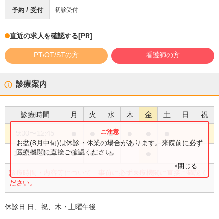
予約 / 受付
初診受付
直近の求人を確認する
[PR]
PT/OT/STの方
看護師の方
診療案内
診療時間
月
火
水
木
金
土
日
祝
●
●
●
●
●
●
9:00
〜
12:45
お盆(8月中旬)は休診・休業の場合があります。来院前に必ず
●
●
●
●
医療機関に直接ご確認ください。
14:15
〜
18:00
×閉じる
診療時間・内容等について、事前に必ず医療機関に直接ご確認く
ださい。
休診日:
日、祝、木・土曜午後