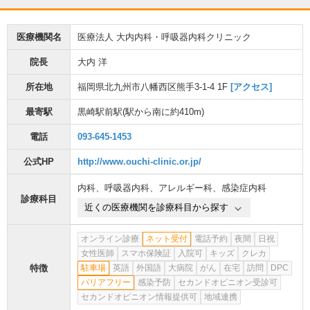
医療機関名
医療法人 大内内科・呼吸器内科クリニック
院長
大内 洋
所在地
福岡県北九州市八幡西区熊手3-1-4 1F
[アクセス]
最寄駅
黒崎駅前駅
(駅から
南に約410m
)
電話
093-645-1453
公式HP
http://www.ouchi-clinic.or.jp/
内科
、
呼吸器内科
、
アレルギー科
、
感染症内科
診療科目
近くの医療機関を診療科目から探す
オンライン診療
ネット受付
電話予約
夜間
日祝
女性医師
スマホ保険証
入院可
キッズ
クレカ
特徴
駐車場
英語
外国語
大病院
がん
在宅
訪問
DPC
バリアフリー
感染予防
セカンドオピニオン受診可
セカンドオピニオン情報提供可
地域連携