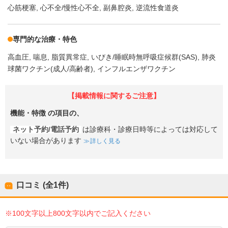
心筋梗塞
心不全/慢性心不全
副鼻腔炎
逆流性食道炎
専門的な治療・特色
高血圧
喘息
脂質異常症
いびき/睡眠時無呼吸症候群(SAS)
肺炎
球菌ワクチン(成人/高齢者)
インフルエンザワクチン
【掲載情報に関するご注意】
機能・特徴
の項目の、
ネット予約/電話予約
は診療科・診療日時等によっては対応して
いない場合があります
詳しく見る
口コミ (全
1
件)
※100文字以上800文字以内でご記入ください