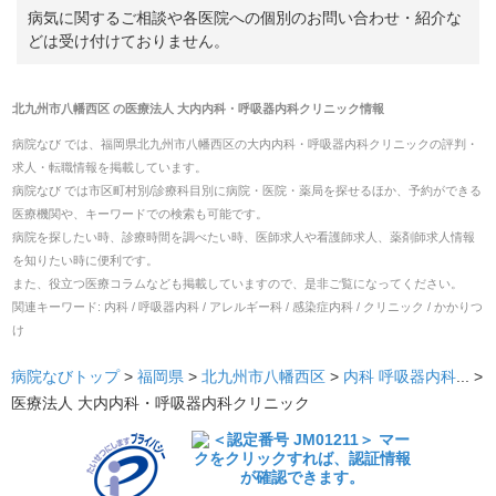
病気に関するご相談や各医院への個別のお問い合わせ・紹介な
どは受け付けておりません。
北九州市八幡西区
の
医療法人 大内内科・呼吸器内科クリニック
情報
病院なび では、
福岡県
北九州市八幡西区
の
大内内科・呼吸器内科クリニック
の
評判・
求人・転職
情報を掲載しています。
病院なび では市区町村別/診療科目別に病院・医院・薬局を探せるほか、予約ができる
医療機関や、キーワードでの検索も可能です。
病院を探したい時、診療時間を調べたい時、医師求人や看護師求人、薬剤師求人情報
を知りたい時に便利です。
また、役立つ医療コラムなども掲載していますので、是非ご覧になってください。
関連キーワード:
内科 / 呼吸器内科 / アレルギー科 / 感染症内科 / クリニック / かかりつ
け
病院なびトップ
>
福岡県
>
北九州市八幡西区
>
内科
呼吸器内科
... >
医療法人 大内内科・呼吸器内科クリニック