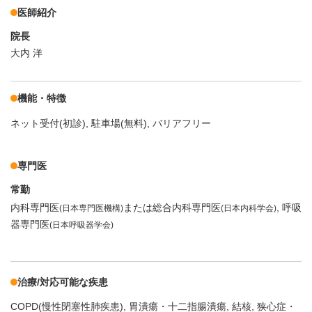
医師紹介
院長
大内 洋
機能・特徴
ネット受付(初診)
駐車場(無料)
バリアフリー
専門医
常勤
内科専門医
または総合内科専門医
呼吸
(日本専門医機構)
(日本内科学会)
器専門医
(日本呼吸器学会)
治療/対応可能な疾患
COPD(慢性閉塞性肺疾患)
胃潰瘍・十二指腸潰瘍
結核
狭心症・