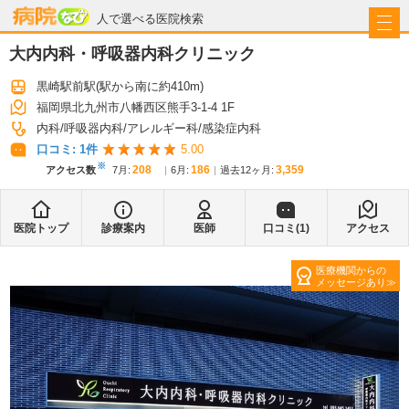
病院なび
人で選べる医院検索
大内内科・呼吸器内科クリニック
黒崎駅前駅
(駅から
南に約410m
)
福岡県北九州市八幡西区熊手3-1-4 1F
内科
呼吸器内科
アレルギー科
感染症内科
口コミ:
1
件
5.00
※
208
186
3,359
アクセス数
7月
:
6月
:
過去12ヶ月:
医院トップ
診療案内
医師
口コミ(
1
)
アクセス
医療機関からの
メッセージあり