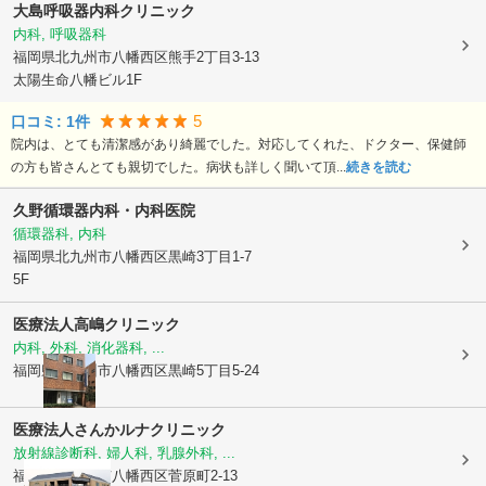
大島呼吸器内科クリニック
内科, 呼吸器科
福岡県北九州市八幡西区
熊手2丁目3-13
太陽生命八幡ビル1F
5
口コミ:
1
件
院内は、とても清潔感があり綺麗でした。対応してくれた、ドクター、保健師
の方も皆さんとても親切でした。病状も詳しく聞いて頂...
続きを読む
久野循環器内科・内科医院
循環器科, 内科
福岡県北九州市八幡西区
黒崎3丁目1-7
5F
医療法人
高嶋クリニック
内科, 外科, 消化器科, ...
福岡県北九州市八幡西区
黒崎5丁目5-24
医療法人さんか
ルナクリニック
放射線診断科, 婦人科, 乳腺外科, ...
福岡県北九州市八幡西区
菅原町2-13