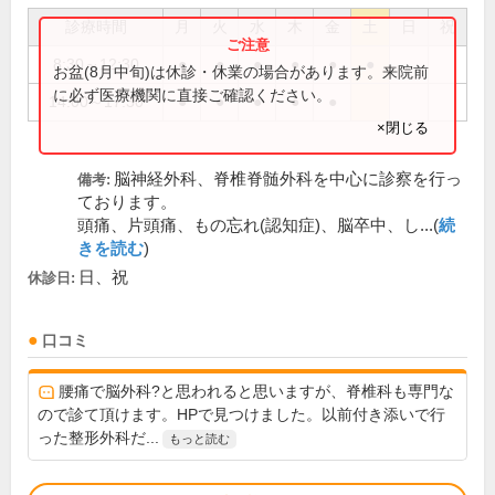
診療時間
月
火
水
木
金
土
日
祝
8:30～12:30
●
●
●
●
●
●
お盆(8月中旬)は休診・休業の場合があります。来院前
に必ず医療機関に直接ご確認ください。
14:00～17:30
●
●
●
●
●
×閉じる
脳神経外科、脊椎脊髄外科を中心に診察を行っ
備考:
ております。
頭痛、片頭痛、もの忘れ(認知症)、脳卒中、し...(
続
きを読む
)
日、祝
休診日:
口コミ
腰痛で脳外科?と思われると思いますが、脊椎科も専門な
ので診て頂けます。HPで見つけました。以前付き添いで行
った整形外科だ...
もっと読む