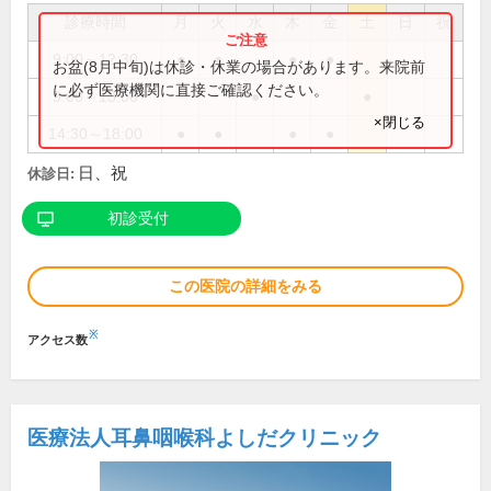
診療時間
月
火
水
木
金
土
日
祝
9:00～12:30
●
●
●
●
お盆(8月中旬)は休診・休業の場合があります。来院前
に必ず医療機関に直接ご確認ください。
9:00～13:00
●
●
×閉じる
14:30～18:00
●
●
●
●
日、祝
休診日:
初診受付
この医院の詳細をみる
※
アクセス数
医療法人耳鼻咽喉科よしだクリニック