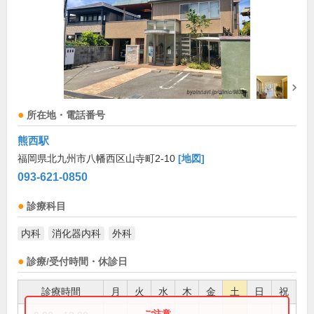
所在地・電話番号
熊西駅
福岡県北九州市八幡西区山寺町2-10
[地図]
093-621-0850
診療科目
内科
消化器内科
外科
診療/受付時間・休診日
診療時間
月
火
水
木
金
土
日
祝