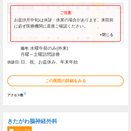
診療時間
月
火
水
木
金
土
日
祝
9:00～12:00
●
●
●
●
●
●
お盆(8月中旬)は休診・休業の場合があります。来院前
に必ず医療機関に直接ご確認ください。
14:00～16:00
●
×閉じる
15:00～18:00
●
●
●
●
水曜午前のみ(外来)
備考:
月曜～土曜訪問診療
日、祝、お盆休み、年末年始
休診日:
この医院の詳細をみる
※
アクセス数
きたがわ脳神経外科
1
口コミ
件