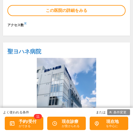
この医院の詳細をみる
※
アクセス数
聖ヨハネ病院
条件変更
11
予約/受付
現在診療
現在地
所在地・電話番号