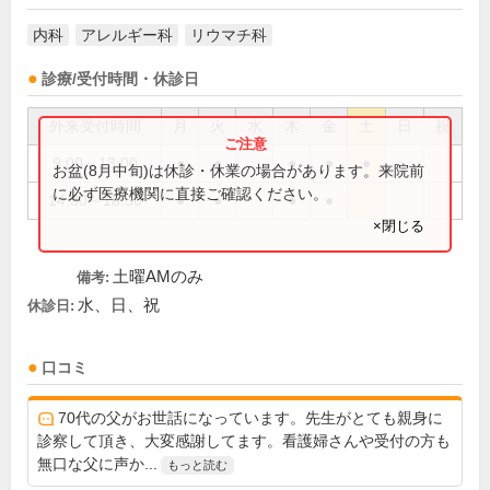
内科
アレルギー科
リウマチ科
診療/受付時間・休診日
外来受付時間
月
火
水
木
金
土
日
祝
9:00～13:00
●
●
●
●
●
お盆(8月中旬)は休診・休業の場合があります。来院前
に必ず医療機関に直接ご確認ください。
14:30～18:30
●
●
●
●
×閉じる
土曜AMのみ
備考:
水、日、祝
休診日:
口コミ
70代の父がお世話になっています。先生がとても親身に
診察して頂き、大変感謝してます。看護婦さんや受付の方も
無口な父に声か...
もっと読む