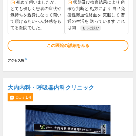
初めて伺いましたが、
状態及び検査結果により 的
とても優しく患者の症状や
確な判断と 処方により 自己免
気持ちを親身になって聞い
疫性溶血性貧血を 克服して 普
て頂けるたいへん好感をも
通の生活を 送っています これ
てる医院でした。
は開...
もっと読む
この医院の詳細をみる
※
アクセス数
大内内科・呼吸器内科クリニック
1
口コミ
件