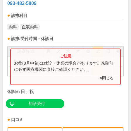
093-482-5809
診療科目
内科
血液内科
診療/受付時間・休診日
診療時間
月
火
水
木
金
土
日
祝
8:30～12:00
●
●
●
●
●
●
お盆(8月中旬)は休診・休業の場合があります。来院前
に必ず医療機関に直接ご確認ください。
14:15～18:15
●
●
●
●
×閉じる
日、祝
休診日:
初診受付
口コミ