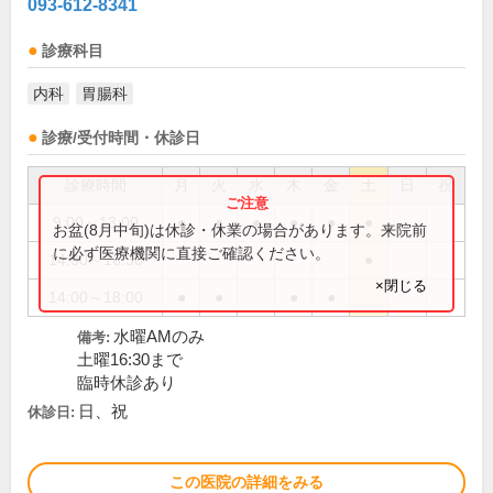
093-612-8341
診療科目
内科
胃腸科
診療/受付時間・休診日
診療時間
月
火
水
木
金
土
日
祝
9:00～13:00
●
●
●
●
●
●
お盆(8月中旬)は休診・休業の場合があります。来院前
に必ず医療機関に直接ご確認ください。
14:00～16:30
●
×閉じる
14:00～18:00
●
●
●
●
水曜AMのみ
備考:
土曜16:30まで
臨時休診あり
日、祝
休診日:
この医院の詳細をみる