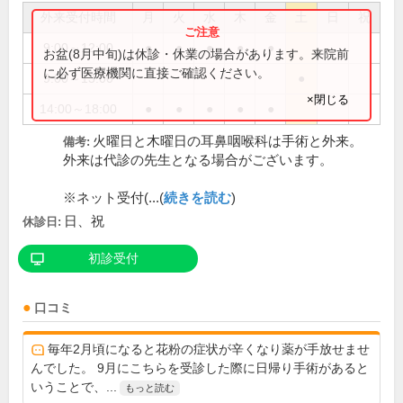
外来受付時間
月
火
水
木
金
土
日
祝
9:00～12:00
●
●
●
●
●
お盆(8月中旬)は休診・休業の場合があります。来院前
に必ず医療機関に直接ご確認ください。
9:00～13:00
●
×閉じる
14:00～18:00
●
●
●
●
●
火曜日と木曜日の耳鼻咽喉科は手術と外来。
備考:
外来は代診の先生となる場合がございます。
※ネット受付(...(
続きを読む
)
日、祝
休診日:
初診受付
口コミ
毎年2月頃になると花粉の症状が辛くなり薬が手放せませ
んでした。 9月にこちらを受診した際に日帰り手術があると
いうことで、...
もっと読む