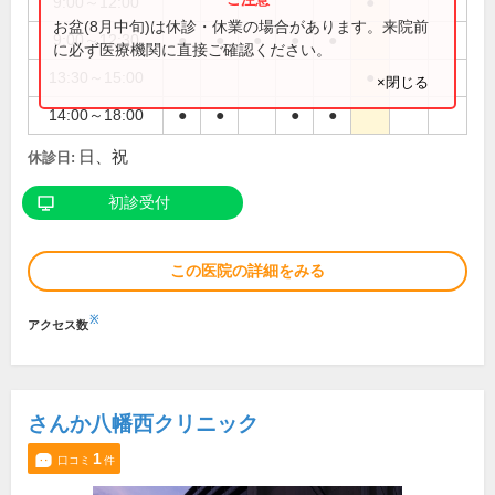
9:00～12:00
●
お盆(8月中旬)は休診・休業の場合があります。来院前
9:00～12:30
●
●
●
●
●
に必ず医療機関に直接ご確認ください。
13:30～15:00
●
×閉じる
14:00～18:00
●
●
●
●
日、祝
休診日:
初診受付
この医院の詳細をみる
※
アクセス数
さんか八幡西クリニック
1
口コミ
件