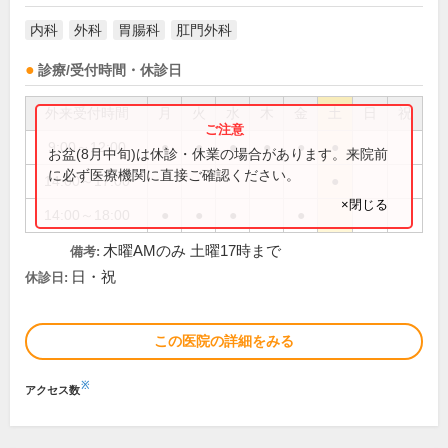
内科
外科
胃腸科
肛門外科
診療/受付時間・休診日
外来受付時間
月
火
水
木
金
土
日
祝
9:00～12:00
●
●
●
●
●
●
お盆(8月中旬)は休診・休業の場合があります。来院前
に必ず医療機関に直接ご確認ください。
14:00～17:00
●
×閉じる
14:00～18:00
●
●
●
●
木曜AMのみ 土曜17時まで
備考:
日・祝
休診日:
この医院の詳細をみる
※
アクセス数