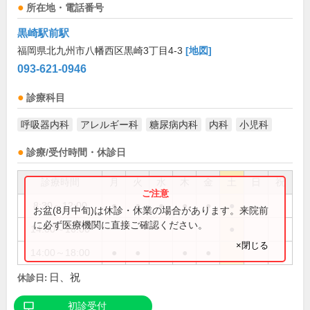
所在地・電話番号
黒崎駅前駅
福岡県北九州市八幡西区黒崎3丁目4-3
[地図]
093-621-0946
診療科目
呼吸器内科
アレルギー科
糖尿病内科
内科
小児科
診療/受付時間・休診日
診療時間
月
火
水
木
金
土
日
祝
8:30～12:00
●
●
●
●
●
●
お盆(8月中旬)は休診・休業の場合があります。来院前
に必ず医療機関に直接ご確認ください。
14:00～16:00
●
×閉じる
14:00～18:00
●
●
●
●
日、祝
休診日:
初診受付