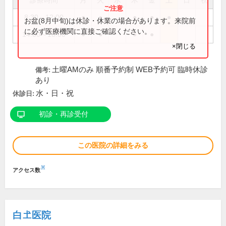
診療時間
月
火
水
木
金
土
日
祝
8:30～12:00
●
●
●
●
●
お盆(8月中旬)は休診・休業の場合があります。来院前
に必ず医療機関に直接ご確認ください。
14:00～18:00
●
●
●
●
×閉じる
土曜AMのみ 順番予約制 WEB予約可 臨時休診
備考:
あり
水・日・祝
休診日:
初診・再診受付
この医院の詳細をみる
※
アクセス数
白𡈽医院