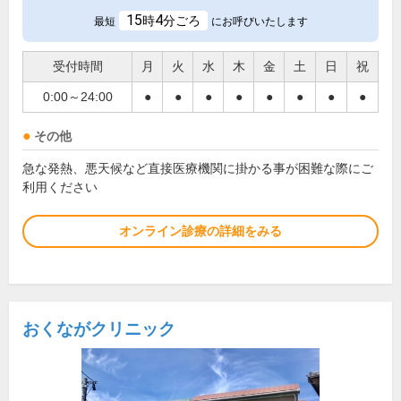
15
4
時
分ごろ
最短
にお呼びいたします
受付時間
月
火
水
木
金
土
日
祝
0:00～24:00
●
●
●
●
●
●
●
●
その他
急な発熱、悪天候など直接医療機関に掛かる事が困難な際にご
利用ください
オンライン診療の詳細をみる
おくながクリニック