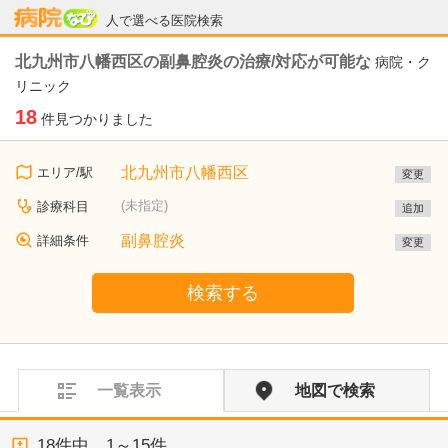
病院なび
人で選べる医院検索
北九州市八幡西区の副鼻腔炎の治療/対応が可能な
病院・ク
リニック
18
件見つかりました
北九州市八幡西区
エリア/駅
変更
(未指定)
診療科目
追加
副鼻腔炎
詳細条件
変更
検索する
一覧表示
地図で検索
18
件中、
1～15件