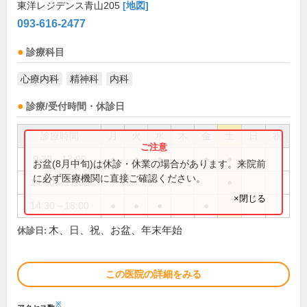
東洋レジデンス青山205
[地図]
093-616-2477
診療科目
心療内科
精神科
内科
診療/受付時間・休診日
診療時間
月
火
水
木
金
土
日
祝
9:30～13:00
●
●
●
●
●
お盆(8月中旬)は休診・休業の場合があります。来院前
に必ず医療機関に直接ご確認ください。
14:30～17:00
●
×閉じる
14:30～18:00
●
●
●
●
木、日、祝、お盆、年末年始
休診日:
この医院の詳細をみる
※