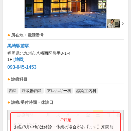
所在地・電話番号
黒崎駅前駅
福岡県北九州市八幡西区熊手3-1-4
1F
[地図]
093-645-1453
診療科目
内科
呼吸器内科
アレルギー科
感染症内科
診療/受付時間・休診日
診療時間
月
火
水
木
金
土
日
祝
9:00～12:45
●
●
●
●
●
●
お盆(8月中旬)は休診・休業の場合があります。来院前