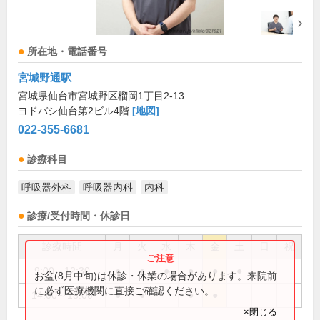
所在地・電話番号
宮城野通駅
宮城県仙台市宮城野区榴岡1丁目2-13
ヨドバシ仙台第2ビル4階
[地図]
022-355-6681
診療科目
呼吸器外科
呼吸器内科
内科
診療/受付時間・休診日
診療時間
月
火
水
木
金
土
日
祝
9:00～12:30
●
●
●
●
●
●
お盆(8月中旬)は休診・休業の場合があります。来院前
に必ず医療機関に直接ご確認ください。
14:00～18:00
●
●
●
●
×閉じる