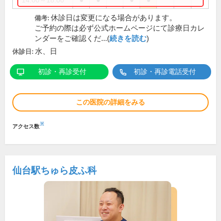
14:00～18:00
●
●
●
●
休診日は変更になる場合があります。
備考:
ご予約の際は必ず公式ホームページにて診療日カレ
ンダーをご確認くだ...(
続きを読む
)
水、日
休診日:
初診・再診受付
初診・再診電話受付
この医院の詳細をみる
※
アクセス数
仙台駅ちゅら皮ふ科