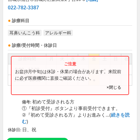
022-782-3387
診療科目
耳鼻いんこう科
アレルギー科
診療/受付時間・休診日
診療時間
月
火
水
木
金
土
日
祝
9:00～12:30
●
●
●
●
●
●
お盆(8月中旬)は休診・休業の場合があります。来院前
に必ず医療機関に直接ご確認ください。
14:00～18:00
●
●
●
●
×閉じる
初めて受診される方
備考:
①『初診受付』ボタンより事前受付できます。
②『初めて受診される方』よりお進みく...(
続きを読
む
)
日、祝
休診日: