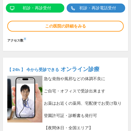
初診・再診受付
初診・再診電話受付
この医院の詳細をみる
※
アクセス数
オンライン診療
【 24h 】 今から受診できる
急な発熱や風邪などの体調不良に
ご自宅・オフィスで受診出来ます
お薬はお近くの薬局、宅配便でお受け取り
登園許可証・診断書も発行可
【夜間休日・全国エリア】