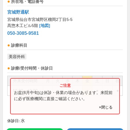
所在地・電話番号
宮城野通駅
宮城県仙台市宮城野区榴岡2丁目5-5
髙惣木工ビル5階
[地図]
050-3085-9581
診療科目
美容外科
診療/受付時間・休診日
外来受付時間
月
火
水
木
金
土
日
祝
10:00～19:00
●
●
●
●
●
●
●
お盆(8月中旬)は休診・休業の場合があります。来院前
に必ず医療機関に直接ご確認ください。
×閉じる
水
休診日: