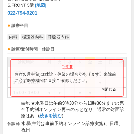
S.FRONT 5階
[地図]
022-794-9201
診療科目
内科
循環器内科
呼吸器内科
診療/受付時間・休診日
診療時間
月
火
水
木
金
土
日
祝
9:30～13:30
●
●
●
●
●
お盆(8月中旬)は休診・休業の場合があります。来院前
に必ず医療機関に直接ご確認ください。
14:30～16:30
●
×閉じる
15:00～19:00
●
●
●
●
★水曜日は午前9時30分から13時30分までの完
備考:
全予約制オンライン再来のみとなり、通常の対面診
療はあ...(
続きを読む
)
水曜(午前は事前予約オンライン診療実施)、日曜、
休診日:
祝日