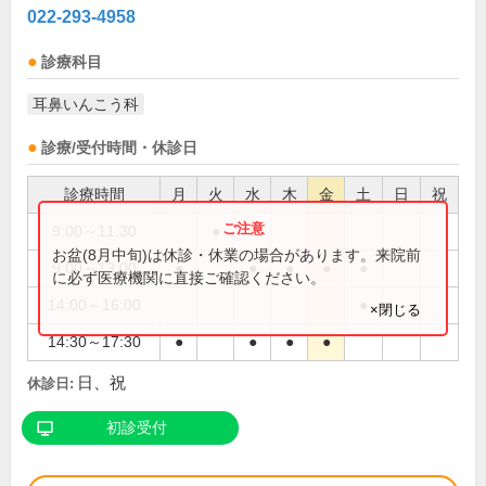
022-293-4958
診療科目
耳鼻いんこう科
診療/受付時間・休診日
診療時間
月
火
水
木
金
土
日
祝
9:00～11:30
●
お盆(8月中旬)は休診・休業の場合があります。来院前
9:00～13:00
●
●
●
●
●
に必ず医療機関に直接ご確認ください。
14:00～16:00
●
×閉じる
14:30～17:30
●
●
●
●
日、祝
休診日:
初診受付