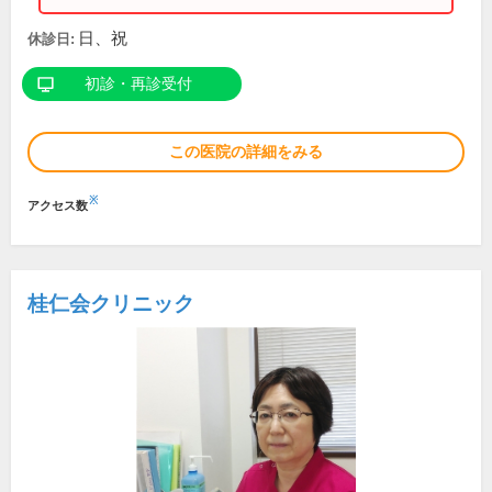
日、祝
休診日:
初診・再診受付
この医院の詳細をみる
※
アクセス数
桂仁会クリニック