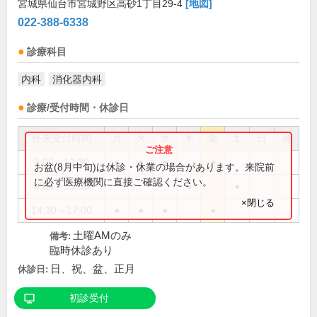
宮城県仙台市宮城野区高砂1丁目29-4
[地図]
022-388-6338
診療科目
内科
消化器内科
診療/受付時間・休診日
外来受付時間
月
火
水
木
金
土
日
祝
9:00～12:30
●
●
●
●
お盆(8月中旬)は休診・休業の場合があります。来院前
に必ず医療機関に直接ご確認ください。
9:00～13:00
●
●
×閉じる
14:30～17:00
●
●
●
●
土曜AMのみ
備考:
臨時休診あり
日、祝、盆、正月
休診日:
初診受付