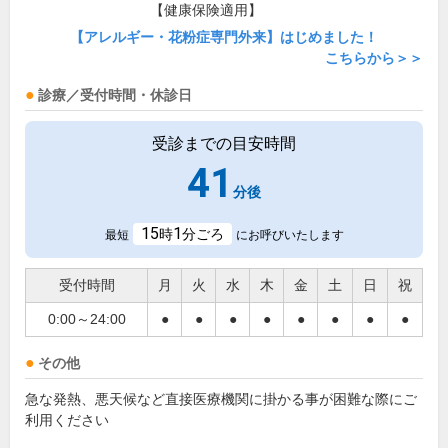
【健康保険適用】
【アレルギー・花粉症専門外来】はじめました！
こちらから＞＞
診療／受付時間・休診日
受診までの目安時間
41
分後
15
1
時
分ごろ
最短
にお呼びいたします
受付時間
月
火
水
木
金
土
日
祝
0:00～24:00
●
●
●
●
●
●
●
●
その他
急な発熱、悪天候など直接医療機関に掛かる事が困難な際にご
利用ください