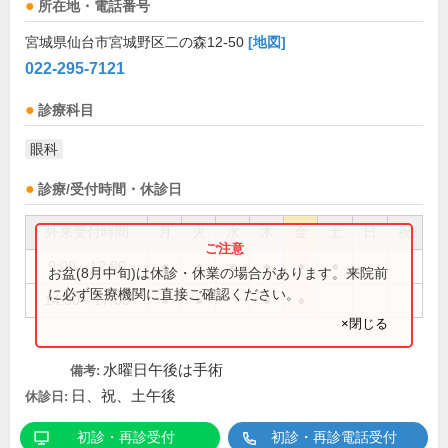
所在地・電話番号
宮城県仙台市宮城野区二の森12-50
[地図]
022-295-7121
診療科目
眼科
診療/受付時間・休診日
外来受付時間
月
火
水
木
金
土
日
祝
9:00～12:00
●
●
●
●
●
●
お盆(8月中旬)は休診・休業の場合があります。来院前
に必ず医療機関に直接ご確認ください。
14:30～17:00
●
●
●
●
×閉じる
水曜日午後は手術
備考:
日、祝、土午後
休診日:
初診・再診受付
初診・再診電話受付