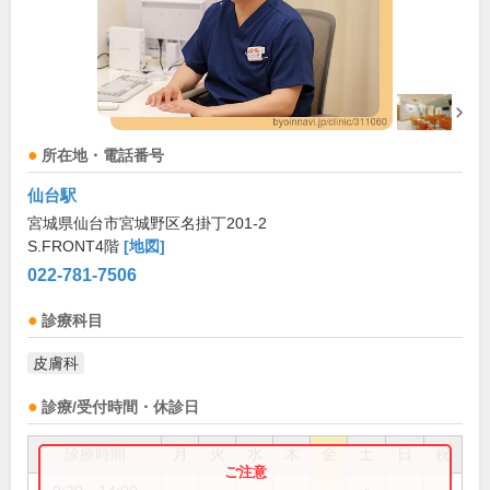
所在地・電話番号
仙台駅
宮城県仙台市宮城野区名掛丁201-2
S.FRONT4階
[地図]
022-781-7506
診療科目
皮膚科
診療/受付時間・休診日
診療時間
月
火
水
木
金
土
日
祝