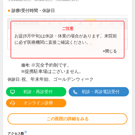
診療/受付時間・休診日
外来受付時間
月
火
水
木
金
土
日
祝
9:00～14:30
●
●
お盆(8月中旬)は休診・休業の場合があります。来院前
に必ず医療機関に直接ご確認ください。
9:00～17:30
●
●
●
●
●
×閉じる
※完全予約制です。
備考:
※提携駐車場はございません。
祝、年末年始、ゴールデンウィーク
休診日:
初診・再診受付
初診・再診電話受付
オンライン診療
この医院の詳細をみる
※
アクセス数