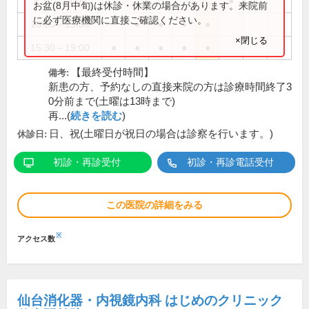
9:30～14:00
●
お盆(8月中旬)は休診・休業の場合があります。来院前
に必ず医療機関に直接ご確認ください。
10:00～13:30
●
●
●
●
×閉じる
15:30～19:00
●
●
●
●
●
【最終受付時間】
備考:
新患の方、予約なしの直接来院の方は診療時間終了3
0分前まで(土曜は13時まで)
再...(
続きを読む
)
日、祝(土曜日が祝日の場合は診察を行います。)
休診日:
初診・再診受付
初診・再診電話受付
この医院の詳細をみる
※
アクセス数
仙台消化器・内視鏡内科 はじめのクリニック