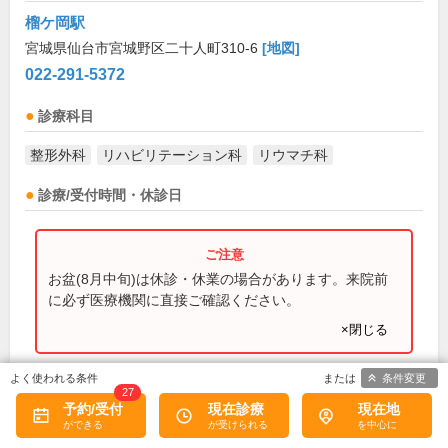
榴ケ岡駅
宮城県仙台市宮城野区二十人町310-6
[地図]
022-291-5372
診療科目
整形外科
リハビリテーション科
リウマチ科
診療/受付時間・休診日
お盆(8月中旬)は休診・休業の場合があります。来院前
に必ず医療機関に直接ご確認ください。
×閉じる
日、祝
休診日:
条件変更
27
新患・初診(半年以上来院の無い方も含む)受付
備考:
予約/受付
現在診療
現在地
時間
午前8:30 午後14:00