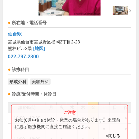
所在地・電話番号
仙台駅
宮城県仙台市宮城野区榴岡2丁目2-23
熊林ビル2階
[地図]
022-797-2300
診療科目
形成外科
美容外科
診療/受付時間・休診日
診療時間
月
火
水
木
金
土
日
祝
10:00～12:30
●
●
●
●
●
●
お盆(8月中旬)は休診・休業の場合があります。来院前
に必ず医療機関に直接ご確認ください。
13:30～16:00
●
●
×閉じる