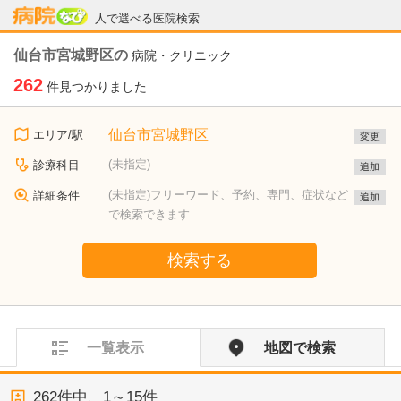
病院なび
人で選べる医院検索
仙台市宮城野区の
病院・クリニック
262
件見つかりました
仙台市宮城野区
エリア/駅
変更
(未指定)
診療科目
追加
(未指定)フリーワード、予約、専門、症状など
詳細条件
追加
で検索できます
検索する
一覧表示
地図で検索
262
件中、
1～15件