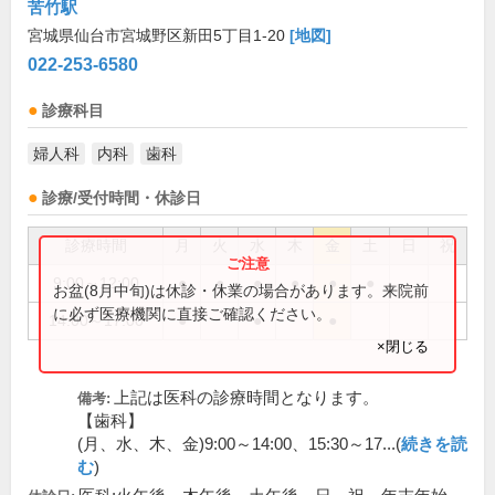
苦竹駅
宮城県仙台市宮城野区新田5丁目1-20
[地図]
022-253-6580
診療科目
婦人科
内科
歯科
診療/受付時間・休診日
診療時間
月
火
水
木
金
土
日
祝
9:00～12:00
●
●
●
●
●
●
お盆(8月中旬)は休診・休業の場合があります。来院前
に必ず医療機関に直接ご確認ください。
14:00～17:00
●
●
●
×閉じる
上記は医科の診療時間となります。
備考:
【歯科】
(月、水、木、金)9:00～14:00、15:30～17...(
続きを読
む
)