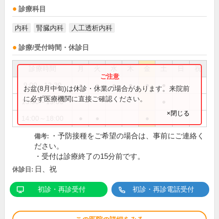
診療科目
内科
腎臓内科
人工透析内科
診療/受付時間・休診日
診療時間
月
火
水
木
金
土
日
祝
9:00～12:30
●
●
●
●
●
●
お盆(8月中旬)は休診・休業の場合があります。来院前
に必ず医療機関に直接ご確認ください。
13:30～15:00
●
×閉じる
14:00～18:00
●
●
●
・予防接種をご希望の場合は、事前にご連絡く
備考:
ださい。
・受付は診療終了の15分前です。
日、祝
休診日:
初診・再診受付
初診・再診電話受付