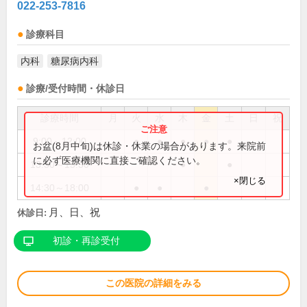
022-253-7816
診療科目
内科
糖尿病内科
診療/受付時間・休診日
診療時間
月
火
水
木
金
土
日
祝
9:00～12:00
●
●
●
●
●
お盆(8月中旬)は休診・休業の場合があります。来院前
に必ず医療機関に直接ご確認ください。
13:30～15:30
●
●
×閉じる
14:30～18:00
●
●
●
月、日、祝
休診日:
初診・再診受付
この医院の詳細をみる