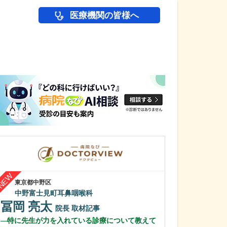
医療機関の皆様へ
医師(ドクター)の
東京都中野区
兵庫県宝塚市
中野富士見町耳鼻咽喉科
仁川診療所
横山 亮
冨岡 亮太
院長
院長
取材記事
横山 恵里
特に先生が力を入れている診療について教えて