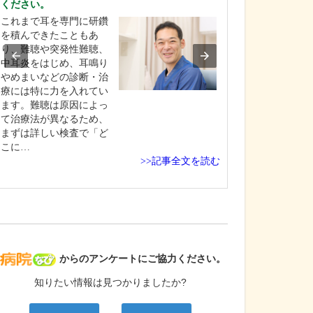
ください。
日々の診療で心
これまで耳を専門に研鑽
けますか。
を積んできたこともあ
患者さんとの対
り、難聴や突発性難聴、
にしています。
中耳炎をはじめ、耳鳴り
は、患者さんが
やめまいなどの診断・治
談できるよう話
療には特に力を入れてい
雰囲気づくりに
ます。難聴は原因によっ
に困っているの
て治療法が異なるため、
な希望をお持ち
まずは詳しい検査で「ど
しっかりとお聞
こに…
す。そのうえで
>>記事全文を読む
対応し…
病院なび
からのアンケートにご協力ください。
知りたい情報は見つかりましたか?