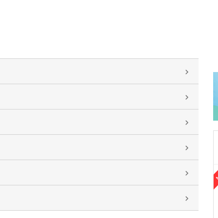
愛知県名古屋市名東区
おおくまクリニック
海野 一雅
院長
取材記事
充実した検査体制が的確な診断につながってい