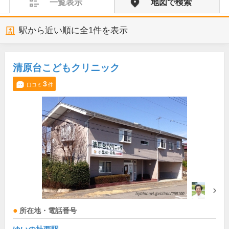
一覧表示
地図で検索
駅から近い順に全
1
件を表示
清原台こどもクリニック
3
口コミ
件
所在地・電話番号