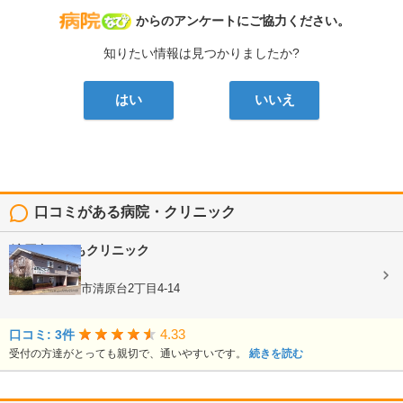
病院なび
からのアンケートにご協力ください。
知りたい情報は見つかりましたか?
はい
いいえ
口コミがある病院・クリニック
清原台こどもクリニック
内科, 小児科
栃木県宇都宮市清原台2丁目4-14
4.33
口コミ: 3件
受付の方達がとっても親切で、通いやすいです。
続きを読む