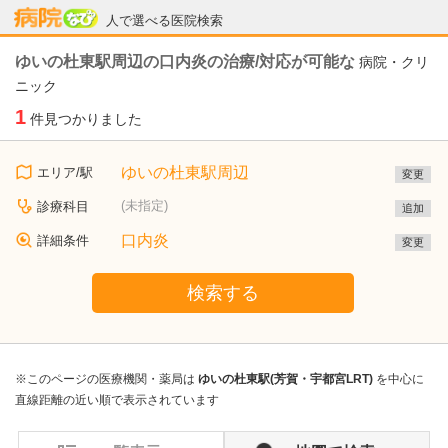
病院なび
人で選べる医院検索
ゆいの杜東駅周辺の口内炎の治療/対応が可能な
病院・クリ
ニック
1
件見つかりました
ゆいの杜東駅周辺
エリア/駅
変更
(未指定)
診療科目
追加
口内炎
詳細条件
変更
検索する
※このページの医療機関・薬局は
ゆいの杜東駅(芳賀・宇都宮LRT)
を中心に
直線距離の近い順で表示されています