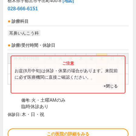
栃木県宇都宮市平出町400-8
[地図]
028-666-6151
診療科目
耳鼻いんこう科
診療/受付時間・休診日
外来受付時間
月
火
水
木
金
土
日
祝
9:00～12:00
●
●
●
●
●
お盆(8月中旬)は休診・休業の場合があります。来院前
に必ず医療機関に直接ご確認ください。
14:30～18:00
●
●
●
×閉じる
火・土曜AMのみ
備考:
臨時休診あり
木・日・祝
休診日:
この医院の詳細をみる