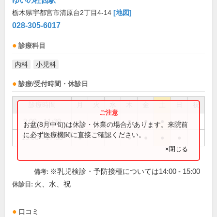
ゆいの杜西駅
栃木県宇都宮市清原台2丁目4-14
[地図]
028-305-6017
診療科目
内科
小児科
診療/受付時間・休診日
診療時間
月
火
水
木
金
土
日
祝
9:00～11:30
●
●
●
●
●
お盆(8月中旬)は休診・休業の場合があります。来院前
に必ず医療機関に直接ご確認ください。
15:00～17:30
●
●
●
●
●
×閉じる
※乳児検診・予防接種については14:00 - 15:00
備考:
火、水、祝
休診日:
口コミ