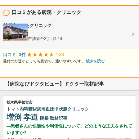
口コミがある病院・クリニック
清原台こどもクリニック
内科, 小児科
栃木県宇都宮市清原台2丁目4-14
4.33
口コミ: 3件
受付の方達がとっても親切で、通いやすいです。
続きを読む
【病院なびドクタビュー】ドクター取材記事
栃木県宇都宮市
トマト内科糖尿病高血圧甲状腺クリニック
増渕 孝道
院長
取材記事
患者さんの快適性や利便性について、どのような工夫をされて
いますか?