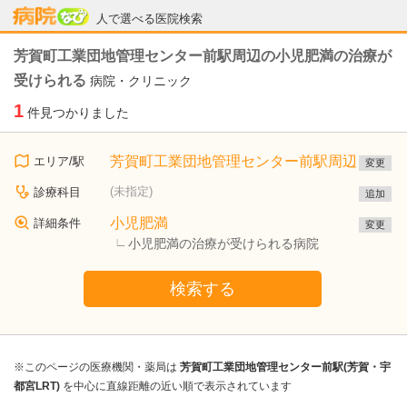
病院なび
人で選べる医院検索
芳賀町工業団地管理センター前駅周辺の小児肥満の治療が
受けられる
病院・クリニック
1
件見つかりました
芳賀町工業団地管理センター前駅周辺
エリア/駅
変更
(未指定)
診療科目
追加
小児肥満
詳細条件
変更
小児肥満の治療が受けられる病院
検索する
※このページの医療機関・薬局は
芳賀町工業団地管理センター前駅(芳賀・宇
都宮LRT)
を中心に直線距離の近い順で表示されています