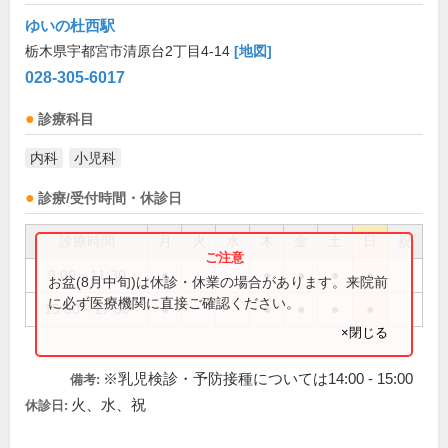
ゆいの杜西駅
栃木県宇都宮市清原台2丁目4-14
[地図]
028-305-6017
診療科目
内科
小児科
診療/受付時間・休診日
診療時間
月
火
水
木
金
土
日
祝
9:00～11:30
●
●
●
●
●
お盆(8月中旬)は休診・休業の場合があります。来院前
に必ず医療機関に直接ご確認ください。
15:00～17:30
●
●
●
●
●
×閉じる
※乳児検診・予防接種については14:00 - 15:00
備考:
火、水、祝
休診日: