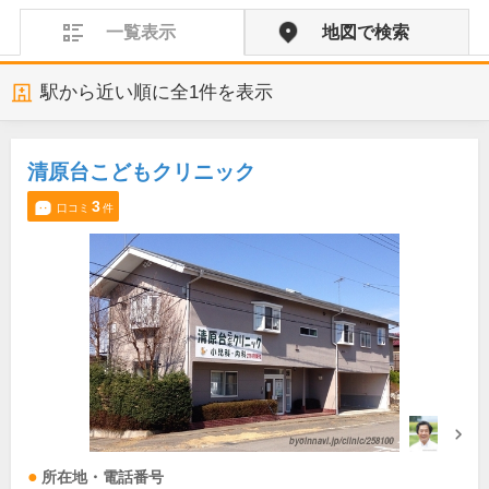
一覧表示
地図で検索
駅から近い順に全
1
件を表示
清原台こどもクリニック
3
口コミ
件
所在地・電話番号