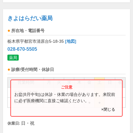
きよはらだい薬局
所在地・電話番号
栃木県宇都宮市清原台5-18-35
[地図]
028-670-5505
薬局
診療/受付時間・休診日
営業時間
月
火
水
木
金
土
日
祝
9:00～13:00
●
お盆(8月中旬)は休診・休業の場合があります。来院前
に必ず医療機関に直接ご確認ください。
9:00～19:00
●
●
●
●
●
×閉じる
日・祝
休業日: