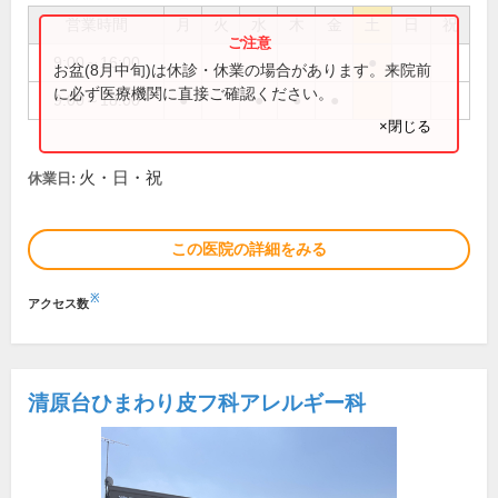
営業時間
月
火
水
木
金
土
日
祝
9:00～16:00
●
お盆(8月中旬)は休診・休業の場合があります。来院前
に必ず医療機関に直接ご確認ください。
9:00～18:00
●
●
●
●
×閉じる
火・日・祝
休業日:
この医院の詳細をみる
※
アクセス数
清原台ひまわり皮フ科アレルギー科