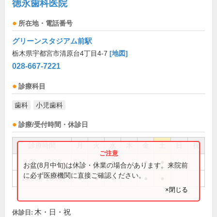
徳永歯科医院
所在地・電話番号
グリーンスタジアム前駅
栃木県宇都宮市清原台4丁目4-7
[地図]
028-667-7221
診療科目
歯科
小児歯科
診療/受付時間・休診日
診療時間
月
火
水
木
金
土
日
祝
9:00～12:30
●
●
●
●
●
お盆(8月中旬)は休診・休業の場合があります。来院前
に必ず医療機関に直接ご確認ください。
14:00～18:00
●
●
●
●
●
×閉じる
木・日・祝
休診日: