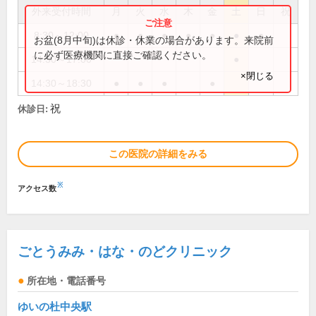
外来受付時間
月
火
水
木
金
土
日
祝
8:30～12:00
●
●
●
●
●
●
●
お盆(8月中旬)は休診・休業の場合があります。来院前
に必ず医療機関に直接ご確認ください。
14:30～17:00
●
×閉じる
14:30～18:30
●
●
●
●
祝
休診日:
この医院の詳細をみる
※
アクセス数
ごとうみみ・はな・のどクリニック
所在地・電話番号
ゆいの杜中央駅