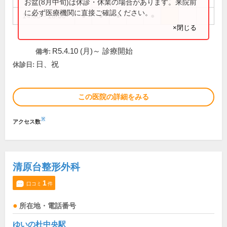
お盆(8月中旬)は休診・休業の場合があります。来院前
に必ず医療機関に直接ご確認ください。
14:00～18:00
●
●
●
●
×閉じる
R5.4.10 (月)～ 診療開始
備考:
日、祝
休診日:
この医院の詳細をみる
※
アクセス数
清原台整形外科
1
口コミ
件
所在地・電話番号
ゆいの杜中央駅