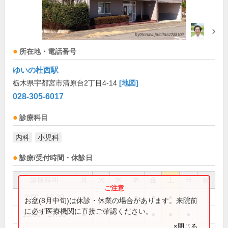
所在地・電話番号
ゆいの杜西駅
栃木県宇都宮市清原台2丁目4-14
[地図]
028-305-6017
診療科目
内科
小児科
診療/受付時間・休診日
診療時間
月
火
水
木
金
土
日
祝
9:00～11:30
●
●
●
●
●
お盆(8月中旬)は休診・休業の場合があります。来院前
に必ず医療機関に直接ご確認ください。
15:00～17:30
●
●
●
●
●
×閉じる