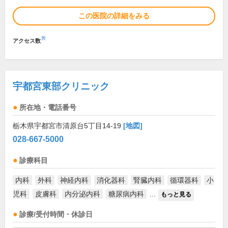
この医院の詳細をみる
※
アクセス数
宇都宮東部クリニック
所在地・電話番号
栃木県宇都宮市清原台5丁目14-19
[地図]
028-667-5000
診療科目
内科
外科
神経内科
消化器科
腎臓内科
循環器科
小
児科
皮膚科
内分泌内科
糖尿病内科
...
もっと見る
診療/受付時間・休診日