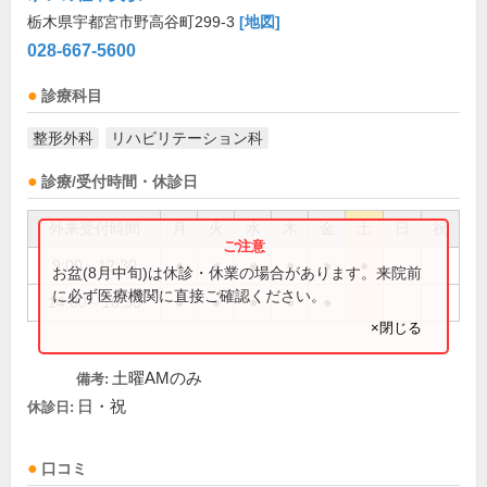
栃木県宇都宮市野高谷町299-3
[地図]
028-667-5600
診療科目
整形外科
リハビリテーション科
診療/受付時間・休診日
外来受付時間
月
火
水
木
金
土
日
祝
9:00～12:30
●
●
●
●
●
●
お盆(8月中旬)は休診・休業の場合があります。来院前
に必ず医療機関に直接ご確認ください。
14:00～18:30
●
●
●
●
●
×閉じる
土曜AMのみ
備考:
日・祝
休診日:
口コミ