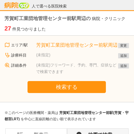
病院なび
人で選べる医院検索
芳賀町工業団地管理センター前駅周辺の
病院・クリニック
27
件見つかりました
芳賀町工業団地管理センター前駅周辺
エリア/駅
変更
(未指定)
診療科目
追加
(未指定)フリーワード、予約、専門、症状など
詳細条件
追加
で検索できます
検索する
※このページの医療機関・薬局は
芳賀町工業団地管理センター前駅(芳賀・宇
都宮LRT)
を中心に直線距離の近い順で表示されています