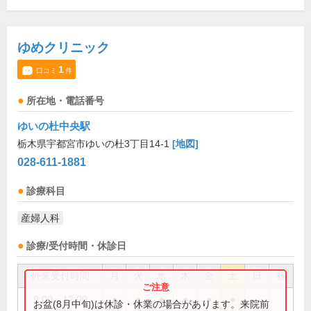
ゆめクリニック
1
口コミ
件
所在地・電話番号
ゆいの杜中央駅
栃木県宇都宮市ゆいの杜3丁目14-1
[地図]
028-611-1881
診療科目
産婦人科
診療/受付時間・休診日
外来受付時間
月
火
水
木
金
土
日
祝
9:00～12:00
●
●
●
●
●
●
お盆(8月中旬)は休診・休業の場合があります。来院前