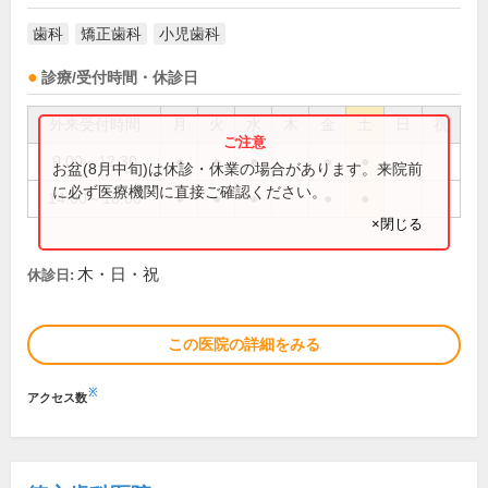
歯科
矯正歯科
小児歯科
診療/受付時間・休診日
外来受付時間
月
火
水
木
金
土
日
祝
9:00～12:30
●
●
●
●
●
お盆(8月中旬)は休診・休業の場合があります。来院前
に必ず医療機関に直接ご確認ください。
14:00～18:00
●
●
●
●
●
×閉じる
木・日・祝
休診日:
この医院の詳細をみる
※
アクセス数