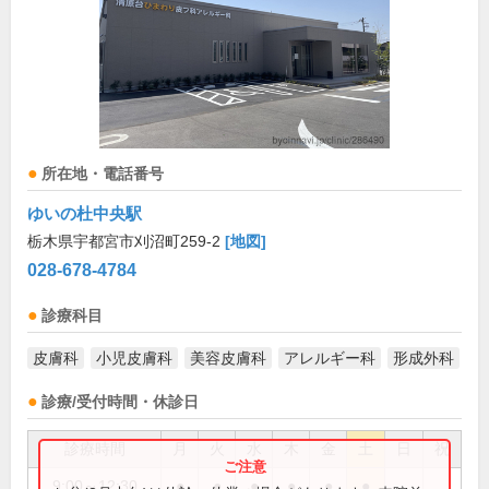
所在地・電話番号
ゆいの杜中央駅
栃木県宇都宮市刈沼町259-2
[地図]
028-678-4784
診療科目
皮膚科
小児皮膚科
美容皮膚科
アレルギー科
形成外科
診療/受付時間・休診日
診療時間
月
火
水
木
金
土
日
祝
9:00～12:30
●
●
●
●
●
●