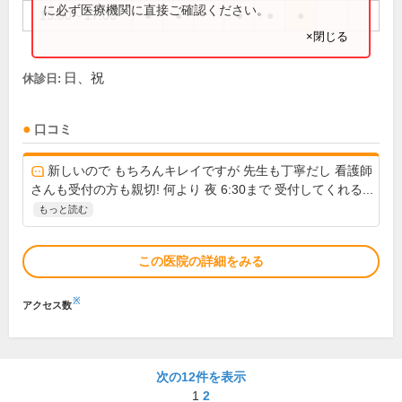
に必ず医療機関に直接ご確認ください。
15:00～17:00
●
●
●
●
●
×閉じる
日、祝
休診日:
口コミ
新しいので もちろんキレイですが 先生も丁寧だし 看護師
さんも受付の方も親切! 何より 夜 6:30まで 受付してくれる...
もっと読む
この医院の詳細をみる
※
アクセス数
次の12件を表示
1
2