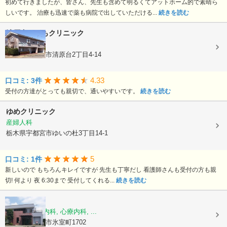
初めて行きましたが、皆さん、先生も含めて明るくてアットホーム的で素晴ら
しいです。 治療も迅速で薬も病院で出していただける...
続きを読む
清原台こどもクリニック
内科, 小児科
栃木県宇都宮市清原台2丁目4-14
4.33
口コミ: 3件
受付の方達がとっても親切で、通いやすいです。
続きを読む
ゆめクリニック
産婦人科
栃木県宇都宮市ゆいの杜3丁目14-1
5
口コミ: 1件
新しいので もちろんキレイですが 先生も丁寧だし 看護師さんも受付の方も親
切! 何より 夜 6:30まで 受付してくれる...
続きを読む
平野医院
内科, 脳神経内科, 心療内科, ...
栃木県宇都宮市氷室町1702