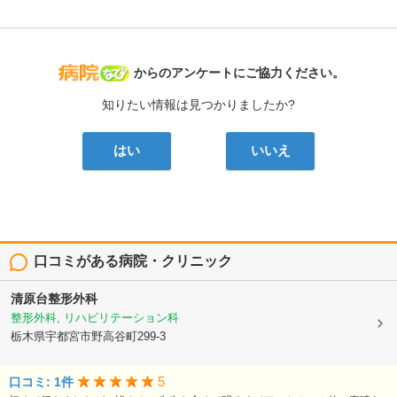
病院なび
からのアンケートにご協力ください。
知りたい情報は見つかりましたか?
はい
いいえ
口コミがある病院・クリニック
清原台整形外科
整形外科, リハビリテーション科
栃木県宇都宮市野高谷町299-3
5
口コミ: 1件