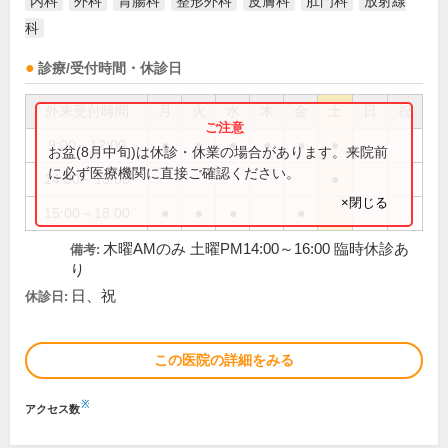
内科
外科
胃腸科
整形外科
皮膚科
肛門科
放射線
科
診療/受付時間・休診日
外来受付時間
月
火
水
木
金
土
日
祝
9:00～12:00
●
●
●
●
●
●
お盆(8月中旬)は休診・休業の場合があります。来院前
に必ず医療機関に直接ご確認ください。
14:00～16:00
●
×閉じる
15:00～18:00
●
●
●
●
木曜AMのみ 土曜PM14:00～16:00 臨時休診あ
備考:
り
日、祝
休診日:
この医院の詳細をみる
※
アクセス数