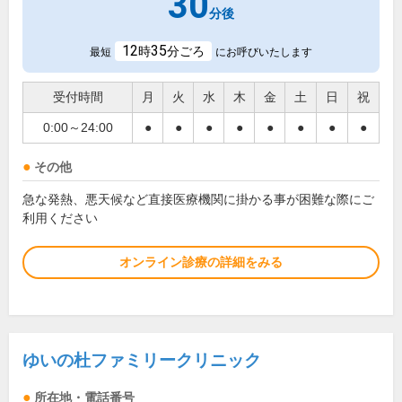
30
分後
12
35
時
分ごろ
最短
にお呼びいたします
受付時間
月
火
水
木
金
土
日
祝
0:00～24:00
●
●
●
●
●
●
●
●
その他
急な発熱、悪天候など直接医療機関に掛かる事が困難な際にご
利用ください
オンライン診療の詳細をみる
ゆいの杜ファミリークリニック
所在地・電話番号