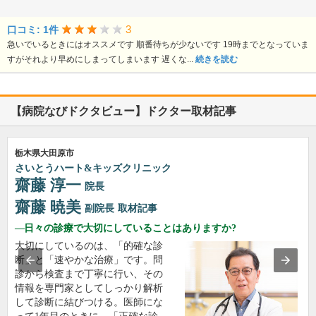
3
口コミ: 1件
急いでいるときにはオススメです 順番待ちが少ないです 19時までとなっていま
すがそれより早めにしまってしまいます 遅くな...
続きを読む
【病院なびドクタビュー】ドクター取材記事
栃木県大田原市
さいとうハート&キッズクリニック
齋藤 淳一
院長
齋藤 暁美
副院長
取材記事
日々の診療で大切にしていることはありますか?
大切にしているのは、「的確な診
断」と「速やかな治療」です。問
診から検査まで丁寧に行い、その
情報を専門家としてしっかり解析
して診断に結びつける。医師にな