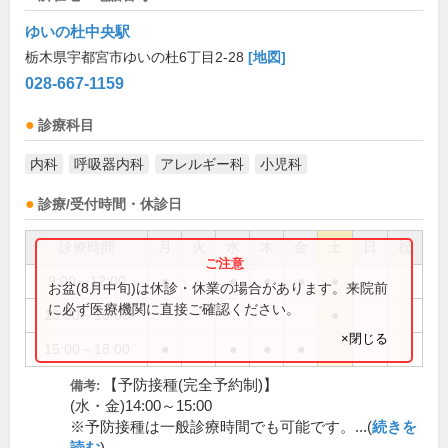
ゆいの杜中央駅
栃木県宇都宮市ゆいの杜6丁目2-28
[地図]
028-667-1159
診療科目
内科
呼吸器内科
アレルギー科
小児科
診療/受付時間・休診日
診療時間
月
火
水
木
金
土
日
祝
9:00～12:00
●
●
●
●
●
お盆(8月中旬)は休診・休業の場合があります。来院前
に必ず医療機関に直接ご確認ください。
13:00～16:00
●
×閉じる
15:00～18:00
●
●
●
●
【予防接種(完全予約制)】
備考:
(水・金)14:00～15:00
※予防接種は一般診療時間でも可能です。...(
続きを