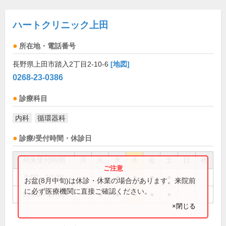
ハートクリニック上田
所在地・電話番号
長野県上田市踏入2丁目2-10-6
[地図]
0268-23-0386
診療科目
内科
循環器科
診療/受付時間・休診日
外来受付時間
月
火
水
木
金
土
日
祝
9:00～12:30
●
●
●
●
●
お盆(8月中旬)は休診・休業の場合があります。来院前
に必ず医療機関に直接ご確認ください。
13:30～17:00
●
●
●
●
●
×閉じる