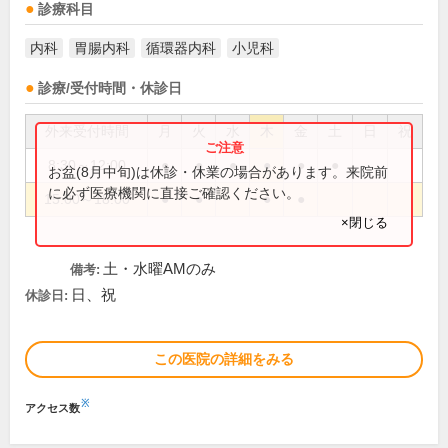
診療科目
内科
胃腸内科
循環器内科
小児科
診療/受付時間・休診日
外来受付時間
月
火
水
木
金
土
日
祝
8:30～12:00
●
●
●
●
●
●
お盆(8月中旬)は休診・休業の場合があります。来院前
に必ず医療機関に直接ご確認ください。
15:00～18:00
●
●
●
●
×閉じる
土・水曜AMのみ
備考:
日、祝
休診日:
この医院の詳細をみる
※
アクセス数