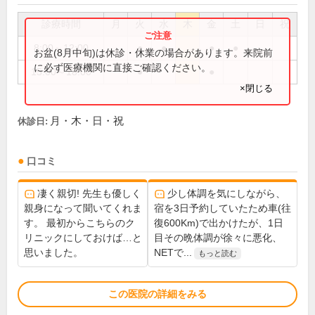
診療時間
月
火
水
木
金
土
日
祝
8:00～12:00
●
●
●
●
お盆(8月中旬)は休診・休業の場合があります。来院前
に必ず医療機関に直接ご確認ください。
15:00～18:00
●
●
×閉じる
月・木・日・祝
休診日:
口コミ
凄く親切! 先生も優しく
少し体調を気にしながら、
親身になって聞いてくれま
宿を3日予約していたため車(往
す。 最初からこちらのク
復600Km)で出かけたが、1日
リニックにしておけば…と
目その晩体調が徐々に悪化、
思いました。
NETで...
もっと読む
この医院の詳細をみる