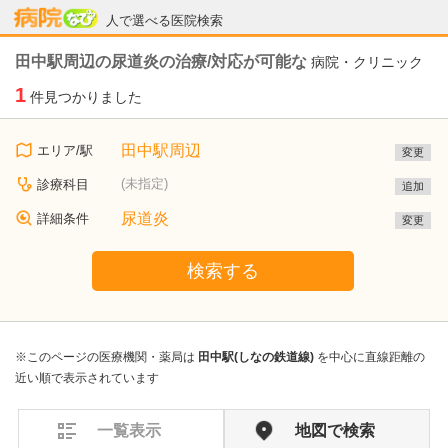
病院なび
人で選べる医院検索
田中駅周辺の尿道炎の治療/対応が可能な
病院・クリニック
1
件見つかりました
田中駅周辺
エリア/駅
変更
(未指定)
診療科目
追加
尿道炎
詳細条件
変更
検索する
※このページの医療機関・薬局は
田中駅(しなの鉄道線)
を中心に直線距離の
近い順で表示されています
一覧表示
地図で検索