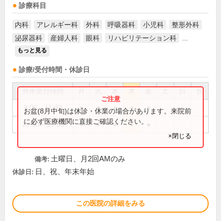
診療科目
内科
アレルギー科
外科
呼吸器科
小児科
整形外科
泌尿器科
産婦人科
眼科
リハビリテーション科
...
もっと見る
診療/受付時間・休診日
外来受付時間
月
火
水
木
金
土
日
祝
8:00～11:30
●
●
●
●
●
お盆(8月中旬)は休診・休業の場合があります。来院前
に必ず医療機関に直接ご確認ください。
13:30～16:30
●
●
●
●
●
×閉じる
土曜日、月2回AMのみ
備考:
日、祝、年末年始
休診日:
この医院の詳細をみる