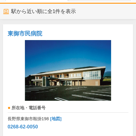
駅から近い順に全
1
件を表示
東御市民病院
所在地・電話番号
長野県東御市鞍掛198
[地図]
0268-62-0050