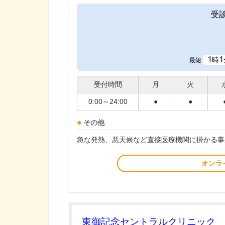
受
1
1
時
最短
受付時間
月
火
0:00～24:00
●
●
その他
急な発熱、悪天候など直接医療機関に掛かる事
オンラ
東御記念セントラルクリニック