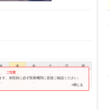
水
木
金
土
日
祝
●
●
●
●
ります。来院前に必ず医療機関に直接ご確認ください。
●
●
×閉じる