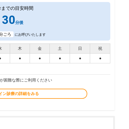
診までの目安時間
30
分後
分ごろ
にお呼びいたします
水
木
金
土
日
祝
●
●
●
●
●
●
が困難な際にご利用ください
イン診療の詳細をみる