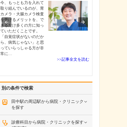
今、もっとも力を入れて
高校生の頃に医
取り組んでいるのが、胃
し、信州大学医
カメラ・大腸カメラ検査
学しました。卒
を受けるメリットを、で
修を経て、同大
きるだけ多くの方に知っ
咽喉科に入局。
ていただくことです。
頭頸部外科を専
「自覚症状がないのだか
長野赤十字病院
ら、病気じゃない」と思
学病院、長野厚
っていらっしゃる方が非
総合病院など県
常に…
な医…
>>記事全文を読む
別の条件で検索
田中駅の周辺駅から病院・クリニック
を探す
診療科目から病院・クリニックを探す