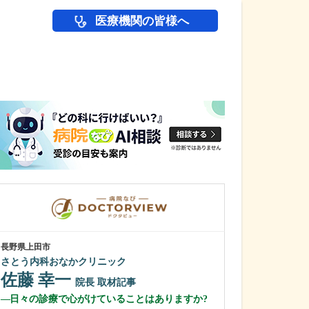
医療機関の皆様へ
医師(ドクター)の
長野県上田市
長野県松本市
さとう内科おなかクリニック
横田耳鼻咽喉科
佐藤 幸一
横田 耕二
院長
取材記事
日々の診療で心がけていることはありますか?
横田先生のご経