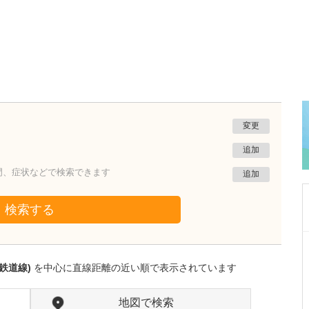
変更
追加
門、症状などで検索できます
追加
検索する
宮城県仙台市泉区
八乙女駅前内科小児科クリニック
鉄道線)
を中心に直線距離の近い順で表示されています
安田 浩康
理事長・院長
取材記事
貴院の特長を教えてください。
地図で検索