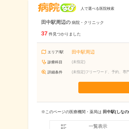
病院なび
人で選べる医院検索
田中駅周辺の
病院・クリニック
37
件見つかりました
田中駅周辺
エリア/駅
(未指定)
診療科目
(未指定)フリーワード、予約、専
詳細条件
※このページの医療機関・薬局は
田中駅(しなの
一覧表示