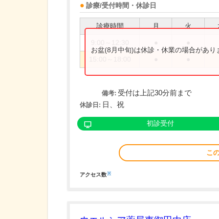
診療/受付時間・休診日
診療時間
月
火
9:00～12:30
●
●
お盆(8月中旬)は休診・休業の場合があ
15:00～18:00
●
●
受付は上記30分前まで
備考:
日、祝
休診日:
初診受付
こ
※
アクセス数