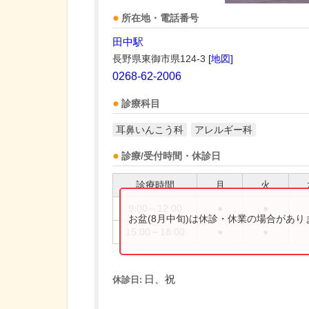
所在地・電話番号
田中駅
長野県東御市県124-3
[地図]
0268-62-2006
診療科目
耳鼻いんこう科
アレルギー科
診療/受付時間・休診日
診療時間
月
火
9:00～12:00
●
●
お盆(8月中旬)は休診・休業の場合があ
15:00～18:00
●
●
日、祝
休診日: