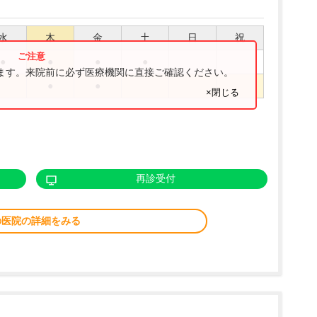
水
木
金
土
日
祝
●
●
●
●
ります。来院前に必ず医療機関に直接ご確認ください。
●
●
×閉じる
再診受付
の医院の詳細をみる