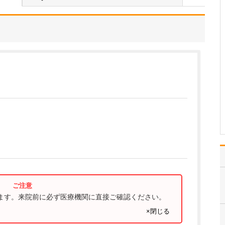
基本的に月・水・木・金
の週4日は夜9時まで、土
曜日も午後5時までと、診
療時間が長いのが当院の
特長の一つです。多忙な
方だけでなく、特にお子
さんは夜間や休日に具合
が悪くなることが多いの
で、地域のかかりつけ…
>>記事全文を読む
ります。来院前に必ず医療機関に直接ご確認ください。
×閉じる