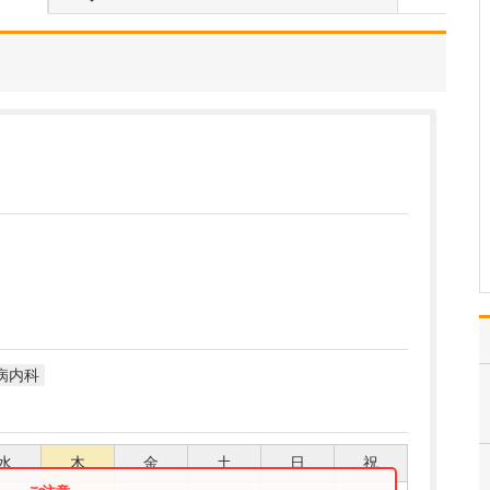
る診療がありましたら教えてください。
おなかの痛み、食欲不
振、胸やけ、胃もたれと
いった消化器・肝臓内科
に関わる症状に対して
は、消化器病専門医、肝
臓専門医として専門的な
診療を行っています。さ
らに「頭が痛い」「咳が
出る」「息が苦しい」
「動悸が…
>>記事全文を読む
病内科
水
木
金
土
日
祝