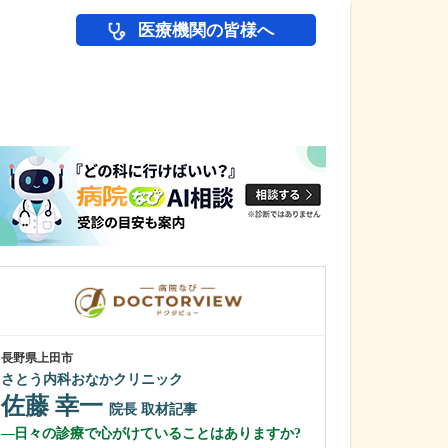
医療機関の皆様へ
医師(ドクター)の
長野県上田市
長野県松本市
さとう内科おなかクリニック
やまだ内科クリ
佐藤 幸一
山田 重徳
院長
取材記事
日々の診療で心がけていることはありますか?
力を入れている