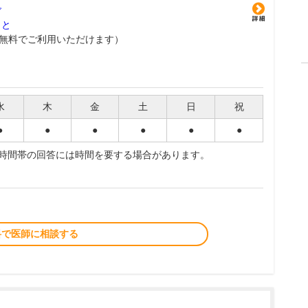
グ
こと
無料でご利用いただけます）
水
木
金
土
日
祝
●
●
●
●
●
●
夜時間帯の回答には時間を要する場合があります。
料で医師に相談する