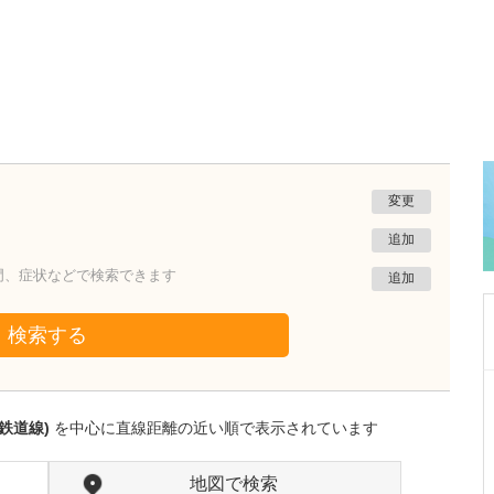
変更
追加
門、症状などで検索できます
追加
検索する
群馬県前橋市
大山クリニック
鉄道線)
を中心に直線距離の近い順で表示されています
大山 達也
院長
取材記事
貴院のクリニックの特長や、特に力を入れてい
地図で検索