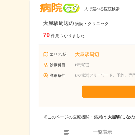
病院なび
人で選べる医院検索
大屋駅周辺の
病院・クリニック
70
件見つかりました
大屋駅周辺
エリア/駅
(未指定)
診療科目
(未指定)フリーワード、予約、専
詳細条件
※このページの医療機関・薬局は
大屋駅(しなの
一覧表示