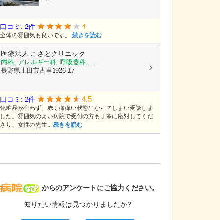
4
口コミ: 2件
全体の雰囲気も良いです。
続きを読む
医療法人
こさとクリニック
内科, アレルギー科, 呼吸器科, ...
長野県上田市古里1926-17
4.5
口コミ: 2件
化粧品が合わず、赤く痛痒い状態になってしまい受診しま
した。雰囲気のよい病院で受付の方も丁寧に応対してくだ
さり、女性の先生...
続きを読む
病院なび
からのアンケートにご協力ください。
知りたい情報は見つかりましたか?