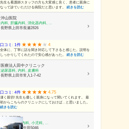
先生も看護師スタッフの方も大変感じ良く、患者に親身に
なって診ていただける病院だと思います。
続きを読む
沖山医院
内科, 肝臓内科, 消化器内科, ...
長野県上田市長瀬2826
4
口コミ: 1件
全体に、丁寧に話を聞き対応して下さると感じた。説明を
しっかりしてくれたので安心感があった。
続きを読む
医療法人田中クリニック
泌尿器科, 内科, 皮膚科
長野県上田市常入1-7-42
4.75
口コミ: 4件
凄く親切! 先生も優しく親身になって聞いてくれます。 最
初からこちらのクリニックにしておけば…と思いました。
続きを読む
大久保医院
内科, 消化器内科, 小児科, ...
長野県上田市生田5046