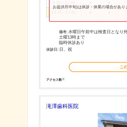
8:30～11:45
●
●
お盆(8月中旬)は休診・休業の場合があ
14:45～17:45
●
●
水曜日午前中は検査日となり
備考:
土曜13時まで
臨時休診あり
日、祝
休診日:
こ
※
アクセス数
滝澤歯科医院