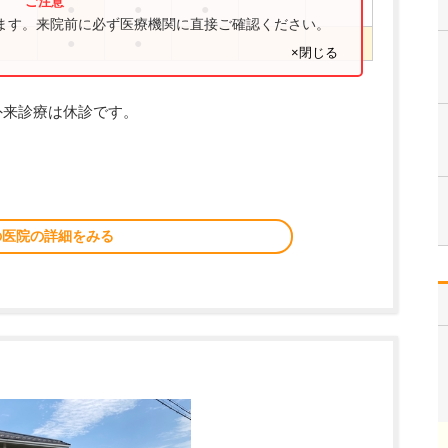
●
●
●
ります。来院前に必ず医療機関に直接ご確認ください。
●
●
×閉じる
外来診療は休診です。
の医院の詳細をみる