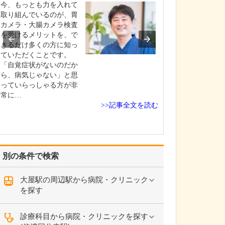
さい。
今、もっとも力を入れて
私の専門である
取り組んでいるのが、胃
患は、患者さん
カメラ・大腸カメラ検査
診、血液検査、
を受けるメリットを、で
ラ、大腸カメラ
きるだけ多くの方に知っ
音波検査を駆使
ていただくことです。
発見・早期治療
「自覚症状がないのだか
いでいます。消
ら、病気じゃない」と思
は、食道・胃・
っていらっしゃる方が非
じめ肝臓・胆道(
常に…
>>記事全文を読む
胆管…
別の条件で検索
大屋駅の周辺駅から病院・クリニック
を探す
診療科目から病院・クリニックを探す