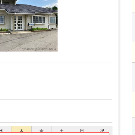
水
木
金
土
日
祝