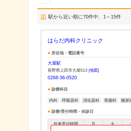
駅から近い順に
70
件中、
1～15件
はらだ内科クリニック
所在地・電話番号
大屋駅
長野県上田市大屋513
[地図]
0268-36-0520
診療科目
内科
呼吸器科
消化器科
胃腸科
糖尿
診療/受付時間・休診日
外来受付時間
月
火