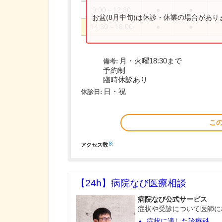
9:00～12:30
●
●
お盆(8月中旬)は休診・休業の場合があ
14:30～18:00
●
●
月・火曜18:30まで
備考:
予約制
臨時休診あり
日・祝
休診日:
こ
※
アクセス数
【24h】
病院なび医療相談
病院なび公式サービス
症状や受診について医師に
症状に適した診療科