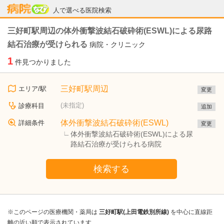
病院なび
人で選べる医院検索
三好町駅周辺の体外衝撃波結石破砕術(ESWL)による尿路
結石治療が受けられる
病院・クリニック
1
件見つかりました
三好町駅周辺
エリア/駅
変更
(未指定)
診療科目
追加
体外衝撃波結石破砕術(ESWL)
詳細条件
変更
体外衝撃波結石破砕術(ESWL)による尿
路結石治療が受けられる病院
検索する
※このページの医療機関・薬局は
三好町駅(上田電鉄別所線)
を中心に直線距
離の近い順で表示されています