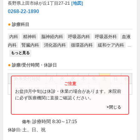
長野県上田市緑が丘1丁目27-21
[地図]
0268-22-1890
診療科目
内科
精神科
脳神経内科
呼吸器内科
呼吸器外科
血液
内科
腎臓内科
消化器内科
循環器内科
緩和ケア内科
...
もっと見る
診療/受付時間・休診日
外来受付時間
月
火
水
木
金
土
日
祝
8:30～11:00
●
●
●
●
●
お盆(8月中旬)は休診・休業の場合があります。来院前
に必ず医療機関に直接ご確認ください。
×閉じる
診療時間 8:30～17:15
備考:
土、日、祝
休診日: