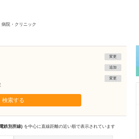
る
病院・クリニック
変更
追加
変更
院
検索する
長野県上田市
さとう内科おなかクリニック
佐藤 幸一
電鉄別所線)
を中心に直線距離の近い順で表示されています
院長
取材記事
日々の診療で心がけていることはありますか?