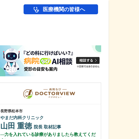
医療機関の皆様へ
医師(ドクター)の
長野県松本市
長野県松本市
やまだ内科クリニック
横田耳鼻咽喉科
山田 重徳
横田 耕二
院長
取材記事
力を入れている診療がありましたら教えてくだ
横田先生のご経