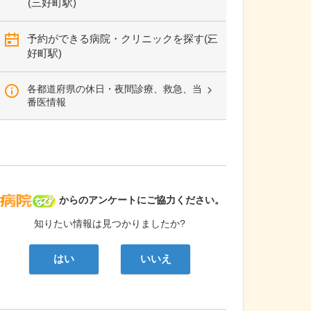
(三好町駅)
予約ができる病院・クリニックを探す(三
好町駅)
各都道府県の休日・夜間診療、救急、当
番医情報
病院なび
からのアンケートにご協力ください。
知りたい情報は見つかりましたか?
はい
いいえ