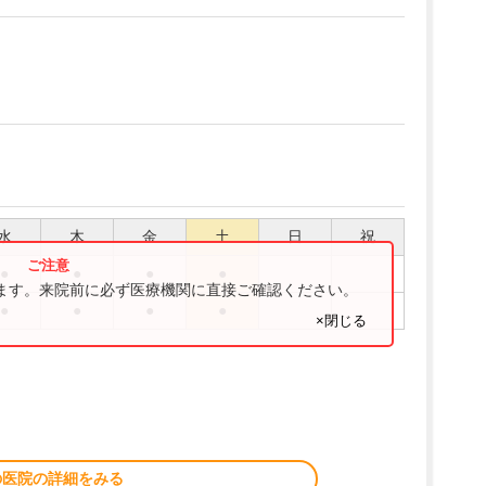
水
木
金
土
日
祝
●
●
●
●
ります。来院前に必ず医療機関に直接ご確認ください。
●
●
●
●
×閉じる
の医院の詳細をみる