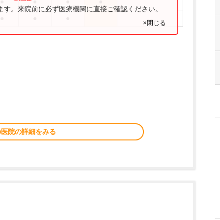
●
●
●
●
ります。来院前に必ず医療機関に直接ご確認ください。
●
●
●
×閉じる
の医院の詳細をみる