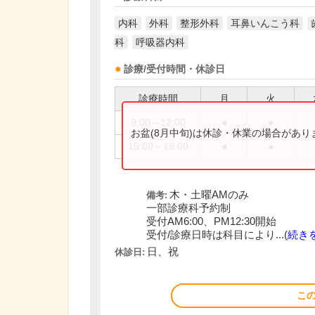
内科
外科
整形外科
耳鼻いんこう科
科
呼吸器内科
診療/受付時間・休診日
診療時間
月
火
9:00～12:00
●
●
お盆(8月中旬)は休診・休業の場合があ
15:00～18:00
●
●
木・土曜AMのみ
備考:
一部診療科予約制
受付AM6:00、PM12:30開始
受付/診療日時は科目により...(
続き
日、祝
休診日:
こ