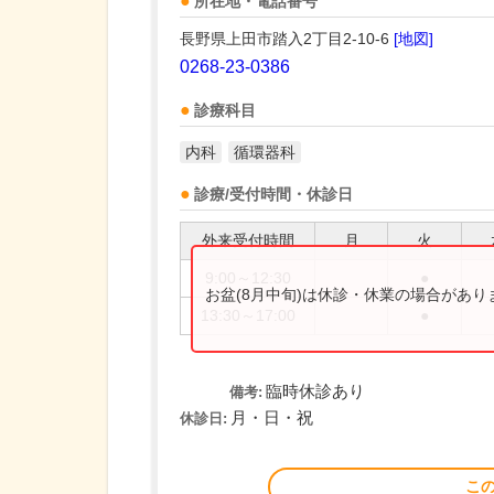
所在地・電話番号
長野県上田市踏入2丁目2-10-6
[地図]
0268-23-0386
診療科目
内科
循環器科
診療/受付時間・休診日
外来受付時間
月
火
9:00～12:30
●
お盆(8月中旬)は休診・休業の場合があ
13:30～17:00
●
臨時休診あり
備考:
月・日・祝
休診日:
こ