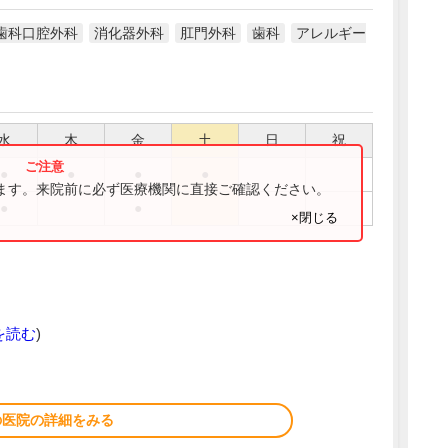
歯科口腔外科
消化器外科
肛門外科
歯科
アレルギー
水
木
金
土
日
祝
●
●
●
●
ります。来院前に必ず医療機関に直接ご確認ください。
●
●
×閉じる
を読む
)
の医院の詳細をみる