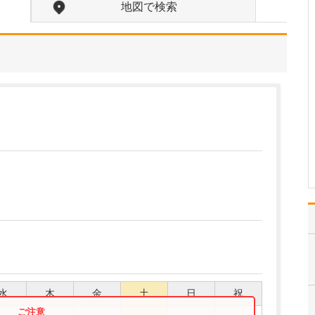
地図で検索
今、もっとも力を入れて
取り組んでいるのが、胃
カメラ・大腸カメラ検査
を受けるメリットを、で
きるだけ多くの方に知っ
ていただくことです。
「自覚症状がないのだか
ら、病気じゃない」と思
っていらっしゃる方が非
常に…
>>記事全文を読む
水
木
金
土
日
祝