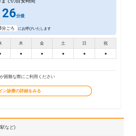
診までの目安時間
26
分後
3
分ごろ
にお呼びいたします
水
木
金
土
日
祝
●
●
●
●
●
●
が困難な際にご利用ください
イン診療の詳細をみる
駅など)