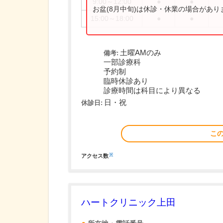
9:00～12:00
●
●
お盆(8月中旬)は休診・休業の場合があ
15:00～18:00
●
●
土曜AMのみ
備考:
一部診療科
予約制
臨時休診あり
診療時間は科目により異なる
日・祝
休診日:
こ
※
アクセス数
ハートクリニック上田