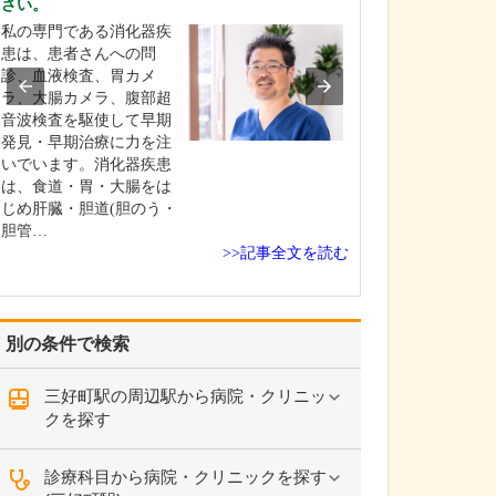
さい。
高校生の頃に医
私の専門である消化器疾
し、信州大学医
患は、患者さんへの問
学しました。卒
診、血液検査、胃カメ
修を経て、同大
ラ、大腸カメラ、腹部超
咽喉科に入局。
音波検査を駆使して早期
頭頸部外科を専
発見・早期治療に力を注
長野赤十字病院
いでいます。消化器疾患
学病院、長野厚
は、食道・胃・大腸をは
総合病院など県
じめ肝臓・胆道(胆のう・
な医…
胆管…
>>記事全文を読む
別の条件で検索
三好町駅の周辺駅から病院・クリニッ
クを探す
診療科目から病院・クリニックを探す