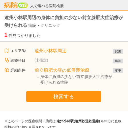
病院なび
人で選べる医院検索
遠州小林駅周辺の身体に負担の少ない前立腺肥大症治療が
受けられる
病院・クリニック
1
件見つかりました
遠州小林駅周辺
エリア/駅
変更
(未指定)
診療科目
追加
前立腺肥大症の低侵襲治療
詳細条件
変更
身体に負担の少ない前立腺肥大症治療が
受けられる病院
検索する
※このページの医療機関・薬局は
遠州小林駅(遠州鉄道鉄道線)
を中心に直線
距離の近い順で表示されています