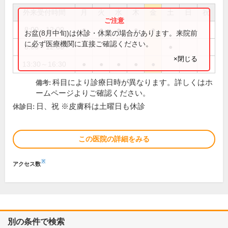
外来受付時間
月
火
水
木
金
土
日
祝
8:00～12:00
●
●
●
●
●
お盆(8月中旬)は休診・休業の場合があります。来院前
に必ず医療機関に直接ご確認ください。
8:00～12:30
●
×閉じる
13:30～16:30
●
●
●
●
●
科目により診療日時が異なります。詳しくはホ
備考:
ームページよりご確認ください。
日、祝 ※皮膚科は土曜日も休診
休診日:
この医院の詳細をみる
※
アクセス数
別の条件で検索