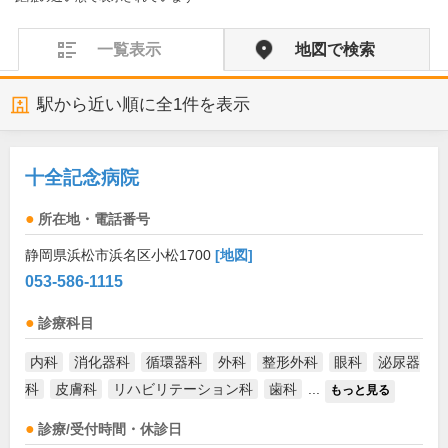
一覧表示
地図で検索
駅から近い順に全
1
件を表示
十全記念病院
所在地・電話番号
静岡県浜松市浜名区小松1700
[地図]
053-586-1115
診療科目
内科
消化器科
循環器科
外科
整形外科
眼科
泌尿器
科
皮膚科
リハビリテーション科
歯科
...
もっと見る
診療/受付時間・休診日