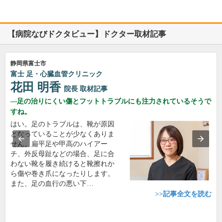
【病院なびドクタビュー】ドクター取材記事
静岡県富士市
富士 足・心臓血管クリニック
花田 明香
院長
取材記事
足の治りにくい傷とフットトラブルにも注力されているそうで
すね。
はい。足のトラブルは、靴が原因
となっていることが少なくありま
せん。扁平足や甲高のハイアー
チ、外反母趾などの場合、足に合
わない靴を履き続けると靴擦れか
ら傷や巻き爪になったりします。
また、足の血行の悪い下…
>>記事全文を読む