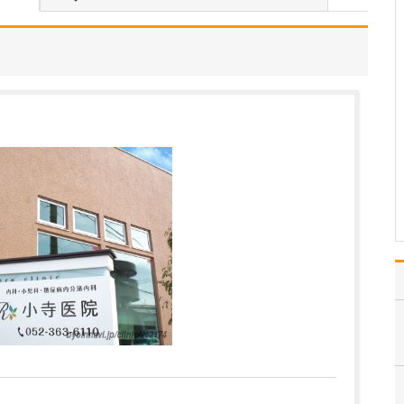
貴院は浦和駅近くの好立地ですが、どのような
患者さんが多く来院されていますか?
眼科も耳鼻咽喉科も、小
さなお子さんから90歳以
上のご高齢の方まで幅広
い年代の方が来院されて
います。長年通ってくだ
さる方も多く、ご家族み
なさんで一緒に来られ
て、それぞれ眼科と耳鼻
咽喉科を受診される患者
さ…
>>記事全文を読む