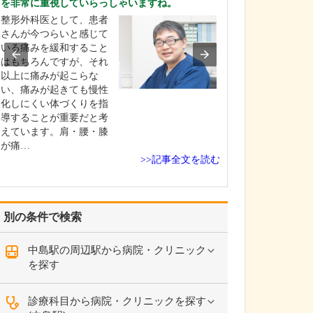
を非常に重視していらっしゃいますね。
てください。
整形外科医として、患者
産科としては、
さんが今つらいと感じて
きた赤ちゃんが
いる痛みを緩和すること
初の数日間を過
はもちろんですが、それ
として「お母さ
以上に痛みが起こらな
にごく普通にリ
い、痛みが起きても慢性
して過ごせる」
化しにくい体づくりを指
標にしています
導することが重要だと考
んに対しては私
えています。肩・腰・膝
フも、家族と接
が痛…
の…
>>記事全文を読む
別の条件で検索
中島駅の周辺駅から病院・クリニック
を探す
診療科目から病院・クリニックを探す