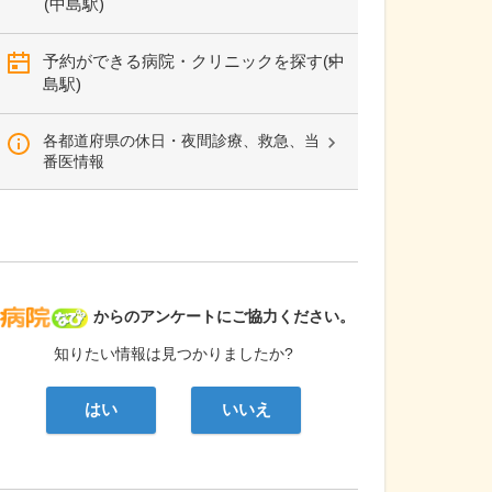
(中島駅)
予約ができる病院・クリニックを探す(中
島駅)
各都道府県の休日・夜間診療、救急、当
番医情報
病院なび
からのアンケートにご協力ください。
知りたい情報は見つかりましたか?
はい
いいえ