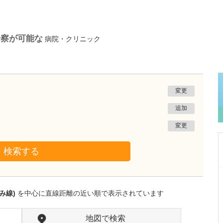
診察が可能な
病院・クリニック
変更
追加
変更
検索する
埼玉県さいたま市浦和区
若山医院 眼科耳鼻咽喉科
み線)
を中心に直線距離の近い順で表示されています
若山 貴久子
院長
若山 久仁子
副院長
取材記事
地図で検索