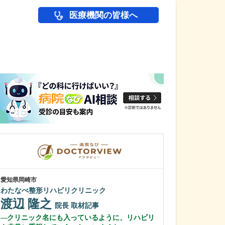
医療機関の皆様へ
医師(ドクター)の
愛知県岡崎市
愛知県岡崎市
わたなべ整形リハビリクリニック
田那村産婦人科
渡辺 隆之
田那村 淳
院長
取材記事
クリニック名にも入っているように、リハビリ
日々の診療にお