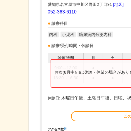
愛知県名古屋市中川区野田2丁目91
[地図]
052-363-6110
診療科目
内科
小児科
糖尿病内分泌内科
診療/受付時間・休診日
診療時間
月
火
9:00～12:00
●
●
お盆(8月中旬)は休診・休業の場合があ
13:30～16:30
●
●
木曜日午後、土曜日午後、日曜、
休診日:
こ
※
アクセス数