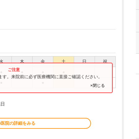
水
木
金
土
日
祝
●
●
●
●
ります。来院前に必ず医療機関に直接ご確認ください。
●
●
×閉じる
祝日
の医院の詳細をみる