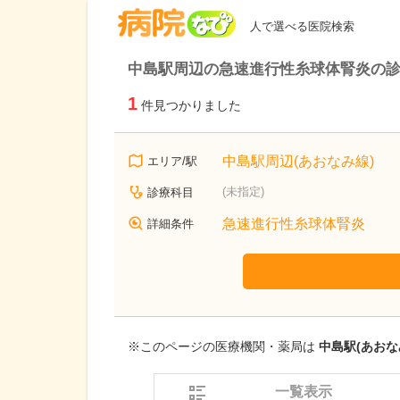
病院なび
人で選べる医院検索
中島駅周辺の急速進行性糸球体腎炎の
1
件見つかりました
中島駅周辺(あおなみ線)
エリア/駅
(未指定)
診療科目
急速進行性糸球体腎炎
詳細条件
※このページの医療機関・薬局は
中島駅(あおな
一覧表示