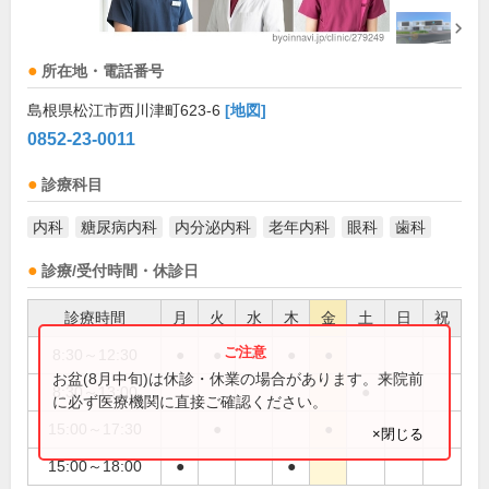
所在地・電話番号
島根県松江市西川津町623-6
[地図]
0852-23-0011
診療科目
内科
糖尿病内科
内分泌内科
老年内科
眼科
歯科
診療/受付時間・休診日
診療時間
月
火
水
木
金
土
日
祝
8:30～12:30
●
●
●
●
●
お盆(8月中旬)は休診・休業の場合があります。来院前
8:30～13:00
●
に必ず医療機関に直接ご確認ください。
15:00～17:30
●
●
×閉じる
15:00～18:00
●
●