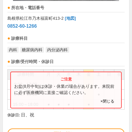
所在地・電話番号
島根県松江市乃木福富町413-2
[地図]
0852-60-1266
診療科目
内科
糖尿病内科
内分泌内科
診療/受付時間・休診日
診療時間
月
火
水
木
金
土
日
祝
9:00～12:00
●
●
●
●
●
お盆(8月中旬)は休診・休業の場合があります。来院前
に必ず医療機関に直接ご確認ください。
9:00～13:00
●
×閉じる
15:00～18:00
●
●
●
●
日、祝
休診日: