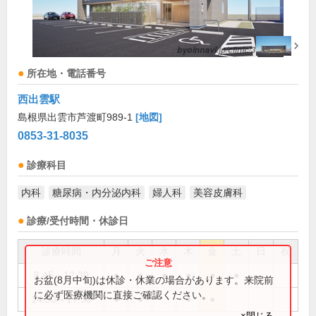
所在地・電話番号
西出雲駅
島根県出雲市芦渡町989-1
[地図]
0853-31-8035
診療科目
内科
糖尿病・内分泌内科
婦人科
美容皮膚科
診療/受付時間・休診日
診療時間
月
火
水
木
金
土
日
祝
8:45～12:30
●
●
●
●
●
●
お盆(8月中旬)は休診・休業の場合があります。来院前
に必ず医療機関に直接ご確認ください。
14:30～17:30
●
●
●
●
×閉じる