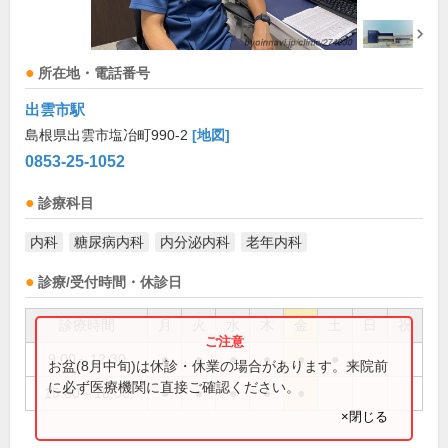
所在地・電話番号
出雲市駅
島根県出雲市塩冶町990-2
[地図]
0853-25-1052
診療科目
内科
糖尿病内科
内分泌内科
老年内科
診療/受付時間・休診日
診療時間
月
火
水
木
金
土
日
祝
9:00～12:30
●
●
●
●
●
●
お盆(8月中旬)は休診・休業の場合があります。来院前
に必ず医療機関に直接ご確認ください。
15:00～18:00
●
●
●
●
●
×閉じる