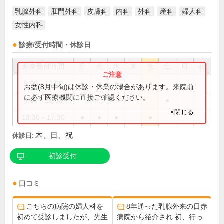
乳腺外科
肛門外科
皮膚科
内科
外科
産科
婦人科
女性内科
診療/受付時間・休診日
外来受付時間
月
火
水
木
金
土
日
祝
9:00～12:00
●
●
●
●
お盆(8月中旬)は休診・休業の場合があります。来院前
に必ず医療機関に直接ご確認ください。
9:00～16:30
●
×閉じる
13:30～17:30
●
●
●
●
木、日、祝
休診日:
初診受付
口コミ
こちらの病院の婦人科を
8年通った乳腺外来の日赤
初めて受診しましたが、先生
病院から紹介され 初、行っ