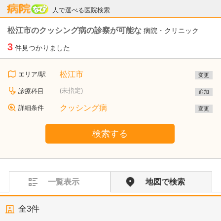
病院なび
人で選べる医院検索
松江市のクッシング病の診察が可能な
病院・クリニック
3
件見つかりました
松江市
エリア/駅
変更
(未指定)
診療科目
追加
クッシング病
詳細条件
変更
検索する
一覧表示
地図で検索
全
3
件