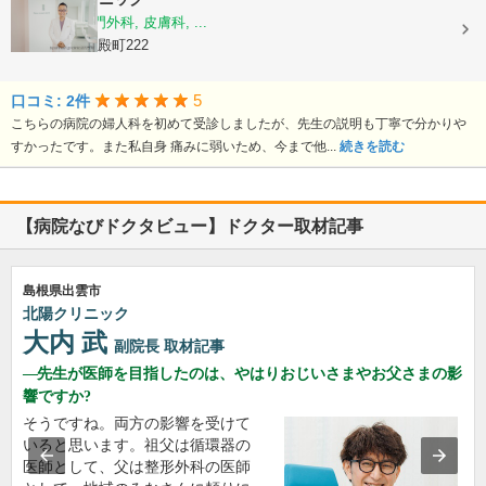
乳腺外科, 肛門外科, 皮膚科, ...
島根県松江市殿町222
5
口コミ: 2件
こちらの病院の婦人科を初めて受診しましたが、先生の説明も丁寧で分かりや
すかったです。また私自身 痛みに弱いため、今まで他...
続きを読む
【病院なびドクタビュー】ドクター取材記事
島根県出雲市
北陽クリニック
大内 武
副院長
取材記事
先生が医師を目指したのは、やはりおじいさまやお父さまの影
響ですか?
そうですね。両方の影響を受けて
いると思います。祖父は循環器の
医師として、父は整形外科の医師