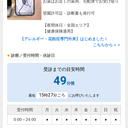
お薬はお近くの薬局、宅配便でお受け取り
登園許可証・診断書も発行可
【夜間休日・全国エリア】
【健康保険適用】
【アレルギー・花粉症専門外来】はじめました！
こちらから＞＞
診療／受付時間・休診日
受診までの目安時間
49
分後
15
27
時
分ごろ
最短
にお呼びいたします
受付時間
月
火
水
木
金
土
日
祝
0:00～24:00
●
●
●
●
●
●
●
●