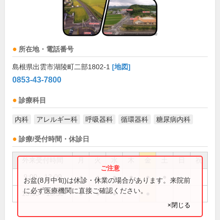
所在地・電話番号
島根県出雲市湖陵町二部1802-1
[地図]
0853-43-7800
診療科目
内科
アレルギー科
呼吸器科
循環器科
糖尿病内科
診療/受付時間・休診日
外来受付時間
月
火
水
木
金
土
日
祝
9:00～12:00
●
●
●
●
●
●
お盆(8月中旬)は休診・休業の場合があります。来院前
に必ず医療機関に直接ご確認ください。
15:30～18:30
●
●
●
●
×閉じる