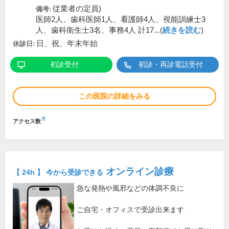
従業者の定員)
備考:
医師2人、歯科医師1人、看護師4人、視能訓練士3
人、歯科衛生士3名、事務4人 計17...(
続きを読む
)
日、祝、年末年始
休診日:
初診受付
初診・再診電話受付
この医院の詳細をみる
※
アクセス数
オンライン診療
【 24h 】 今から受診できる
急な発熱や風邪などの体調不良に
ご自宅・オフィスで受診出来ます