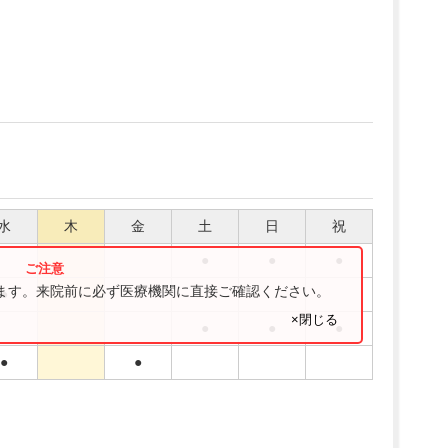
水
木
金
土
日
祝
●
●
●
ります。来院前に必ず医療機関に直接ご確認ください。
●
●
×閉じる
●
●
●
●
●