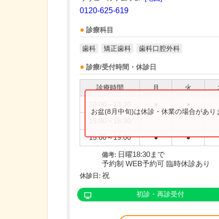
0120-625-619
診療科目
歯科
矯正歯科
歯科口腔外科
診療/受付時間・休診日
診療時間
月
火
10:00～13:30
●
●
お盆(8月中旬)は休診・休業の場合があ
15:00～18:30
15:00～19:00
●
●
日曜18:30まで
備考:
予約制 WEB予約可 臨時休診あり
祝
休診日:
初診・再診受付