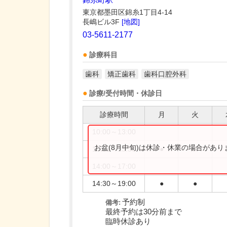
東京都墨田区錦糸1丁目4-14
長嶋ビル3F
[地図]
03-5611-2177
診療科目
歯科
矯正歯科
歯科口腔外科
診療/受付時間・休診日
診療時間
月
火
10:00～13:00
お盆(8月中旬)は休診・休業の場合があ
10:00～13:30
●
●
14:00～17:00
14:30～19:00
●
●
予約制
備考:
最終予約は30分前まで
臨時休診あり