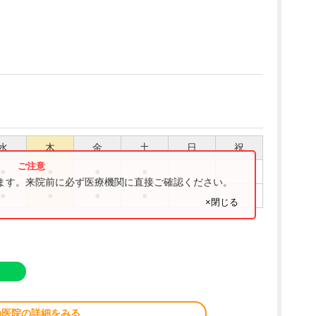
水
木
金
土
日
祝
●
●
●
●
ります。来院前に必ず医療機関に直接ご確認ください。
●
●
●
●
×閉じる
の医院の詳細をみる