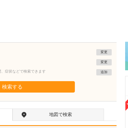
変更
変更
門、症状などで検索できます
追加
検索する
東京都国分寺市
こくぶんじ泌尿器科クリニック
地図で検索
髙橋 圭吾
院長
取材記事
こくぶんじ泌尿器科クリニックのコンセプトや