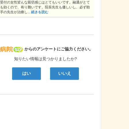
受付の女性皆んな親切感じはとてもいいです。融通がとて
も効くので、有り難いです。院長先生も優しいし、必ず助
手の先生が治療し...
続きを読む
病院なび
からのアンケートにご協力ください。
知りたい情報は見つかりましたか?
はい
いいえ