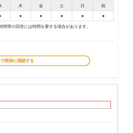
水
木
金
土
日
祝
●
●
●
●
●
●
夜時間帯の回答には時間を要する場合があります。
料で医師に相談する