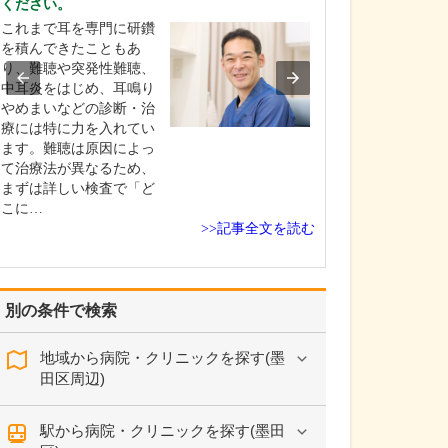
ください。
「診断や治療に
これまで耳を専門に研鑽
かりやすく説明
を積んできたこともあ
「無駄な治療や
り、難聴や突発性難聴、
ない」「病気と
中耳炎をはじめ、耳鳴り
ながら人生を楽
やめまいなどの診断・治
「医療の進歩に
療には特に力を入れてい
新しい治療を提
ます。難聴は原因によっ
をモットーに、
て治療法が異なるため、
住まいの皆さん
まずは詳しい検査で「ど
ーズに…
こに…
>>記事全文を読む
別の条件で検索
地域から病院・クリニックを探す(墨
田区周辺)
駅から病院・クリニックを探す(墨田