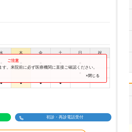
水
木
金
土
日
祝
●
●
●
●
●
ります。来院前に必ず医療機関に直接ご確認ください。
●
×閉じる
●
●
●
●
初診・再診電話受付