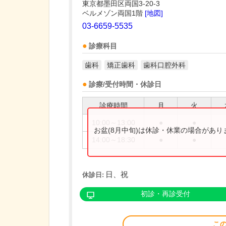
東京都墨田区両国3-20-3
ベルメゾン両国1階
[地図]
03-6659-5535
診療科目
歯科
矯正歯科
歯科口腔外科
診療/受付時間・休診日
診療時間
月
火
10:00～13:00
●
●
お盆(8月中旬)は休診・休業の場合があ
14:00～18:30
●
●
日、祝
休診日:
初診・再診受付
こ