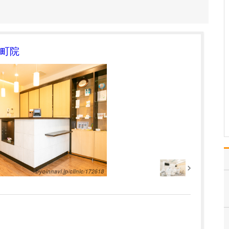
診療内容について教えてください。
当クリニックがめざすの
は、「地域の皆さまに信
頼されるかかりつけ医」
です。専門である泌尿器
町院
科疾患から皮膚科疾患ま
で、さまざまな症状や悩
みを抱えた患者さんに寄
り添い、かゆいところま
で手が届くような、こま
や…
>>記事全文を読む