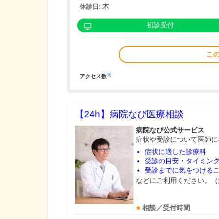
木
休診日:
初診受付
こ
※
アクセス数
【24h】
病院なび医療相談
病院なび公式サービス
症状や受診について医師に
症状に適した診療科
受診の目安・タイミン
受診までに気をつける
などにご利用ください。（
相談／受付時間