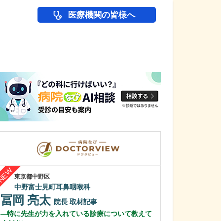
医療機関の皆様へ
医師(ドクター)の
東京都中野区
東京都大田区
中野富士見町耳鼻咽喉科
竹内内科小児科
冨岡 亮太
五藤 良将
院長
取材記事
特に先生が力を入れている診療について教えて
医院の特徴を教