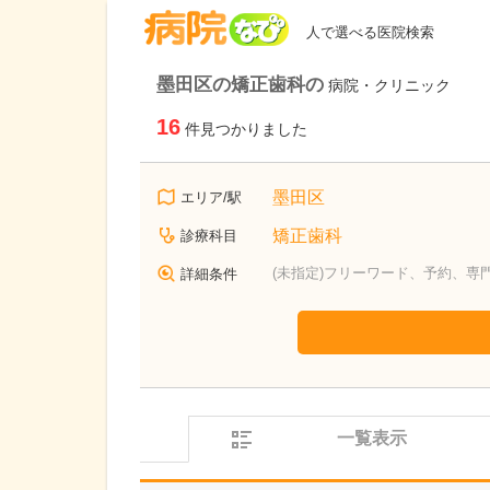
病院なび
人で選べる医院検索
墨田区の矯正歯科の
病院・クリニック
16
件見つかりました
墨田区
エリア/駅
矯正歯科
診療科目
(未指定)フリーワード、予約、専
詳細条件
一覧表示