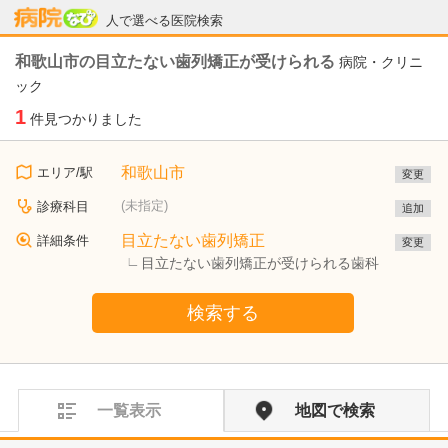
病院なび
人で選べる医院検索
和歌山市の目立たない歯列矯正が受けられる
病院・クリニ
ック
1
件見つかりました
和歌山市
エリア/駅
変更
(未指定)
診療科目
追加
目立たない歯列矯正
詳細条件
変更
目立たない歯列矯正が受けられる歯科
検索する
一覧表示
地図で検索