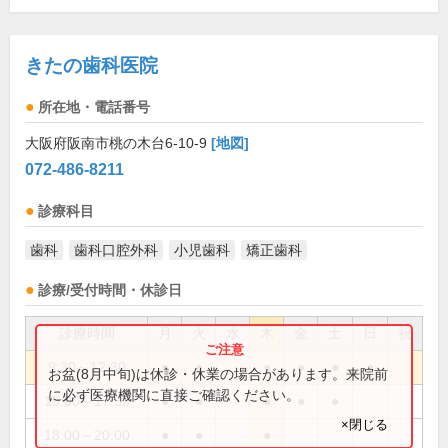
きたの歯科医院
所在地・電話番号
大阪府阪南市桃の木台6-10-9
[地図]
072-486-8211
診療科目
歯科
歯科口腔外科
小児歯科
矯正歯科
診療/受付時間・休診日
診療時間
月
火
水
木
金
土
日
祝
9:30～12:30
●
●
●
●
●
●
お盆(8月中旬)は休診・休業の場合があります。来院前
に必ず医療機関に直接ご確認ください。
15:00～17:30
●
●
●
●
●
×閉じる
18:00～20:00
●
●
●