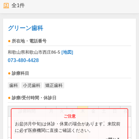
全
1
件
グリーン歯科
所在地・電話番号
和歌山県和歌山市西庄86-5
[地図]
073-480-4428
診療科目
歯科
小児歯科
矯正歯科
診療/受付時間・休診日
診療時間
月
火
水
木
金
土
日
祝
10:00～13:00
●
●
●
●
●
お盆(8月中旬)は休診・休業の場合があります。来院前
に必ず医療機関に直接ご確認ください。
14:00～20:00
●