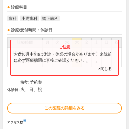
診療科目
歯科
小児歯科
矯正歯科
診療/受付時間・休診日
診療時間
月
火
水
木
金
土
日
祝
10:00～13:00
●
●
●
●
●
お盆(8月中旬)は休診・休業の場合があります。来院前
に必ず医療機関に直接ご確認ください。
14:00～19:00
●
●
●
●
●
×閉じる
予約制
備考:
火、日、祝
休診日:
この医院の詳細をみる
※
アクセス数