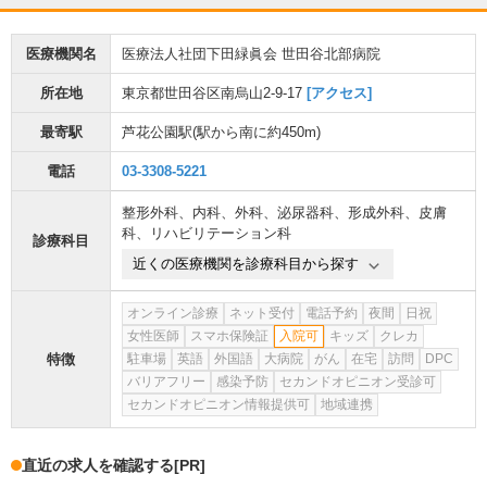
医療機関名
医療法人社団下田緑眞会 世田谷北部病院
所在地
東京都世田谷区南烏山2-9-17
[アクセス]
最寄駅
芦花公園駅
(駅から
南に約450m
)
電話
03-3308-5221
整形外科
、
内科
、
外科
、
泌尿器科
、
形成外科
、
皮膚
科
、
リハビリテーション科
診療科目
近くの医療機関を診療科目から探す
オンライン診療
ネット受付
電話予約
夜間
日祝
女性医師
スマホ保険証
入院可
キッズ
クレカ
特徴
駐車場
英語
外国語
大病院
がん
在宅
訪問
DPC
バリアフリー
感染予防
セカンドオピニオン受診可
セカンドオピニオン情報提供可
地域連携
直近の求人を確認する
[PR]