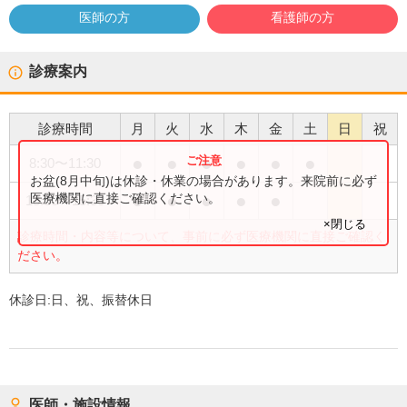
医師の方
看護師の方
診療案内
診療時間
月
火
水
木
金
土
日
祝
●
●
●
●
●
●
8:30
〜
11:30
お盆(8月中旬)は休診・休業の場合があります。来院前に必ず
●
●
●
●
●
医療機関に直接ご確認ください。
13:30
〜
15:30
×閉じる
診療時間・内容等について、事前に必ず医療機関に直接ご確認く
ださい。
休診日:
日、祝、振替休日
医師・施設情報