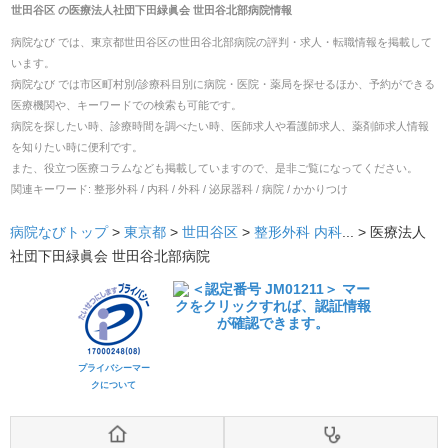
世田谷区
の
医療法人社団下田緑眞会 世田谷北部病院
情報
病院なび では、
東京都
世田谷区
の
世田谷北部病院
の
評判・求人・転職
情報を掲載して
います。
病院なび では市区町村別/診療科目別に病院・医院・薬局を探せるほか、予約ができる
医療機関や、キーワードでの検索も可能です。
病院を探したい時、診療時間を調べたい時、医師求人や看護師求人、薬剤師求人情報
を知りたい時に便利です。
また、役立つ医療コラムなども掲載していますので、是非ご覧になってください。
関連キーワード:
整形外科 / 内科 / 外科 / 泌尿器科 / 病院 / かかりつけ
病院なびトップ
>
東京都
>
世田谷区
>
整形外科
内科
... >
医療法人
社団下田緑眞会 世田谷北部病院
プライバシーマー
クについて