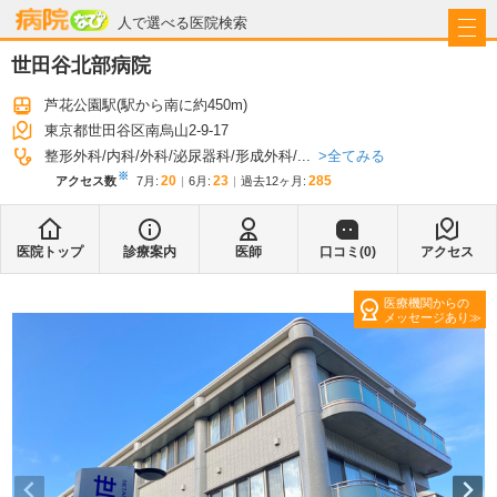
病院なび
人で選べる医院検索
世田谷北部病院
芦花公園駅
(駅から
南に約450m
)
東京都世田谷区南烏山2-9-17
全てみる
整形外科
内科
外科
泌尿器科
形成外科
...
※
20
23
285
アクセス数
7月
:
6月
:
過去12ヶ月:
医院トップ
診療案内
医師
口コミ(
0
)
アクセス
医療機関からの
メッセージあり