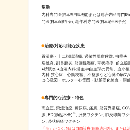
常勤
内科専門医
または総合内科専門医
(日本専門医機構)
門医
老年科専門医
(日本血液学会)
(日本老年医学会)
治療/対応可能な疾患
胃潰瘍・十二指腸潰瘍
過敏性腸症候群
虫垂炎
扁桃炎
副鼻腔炎
脂漏性湿疹
帯状疱疹
前立腺
●膀胱炎 ●血液内科:貧血や白血球の異常、血小
内科:狭心症、心筋梗塞、不整脈など心臓の病気
は心電図・ホルター心電図・動脈硬化検査・頸
専門的な治療・特色
高血圧
禁煙治療
糖尿病
痛風
脂質異常症
CO
※
脈
ED(勃起不全)
肝炎ワクチン
肺炎球菌ワクチ
ン
帯状疱疹ワクチン
「※」がつく項目は自由診療(保険適用外)、または