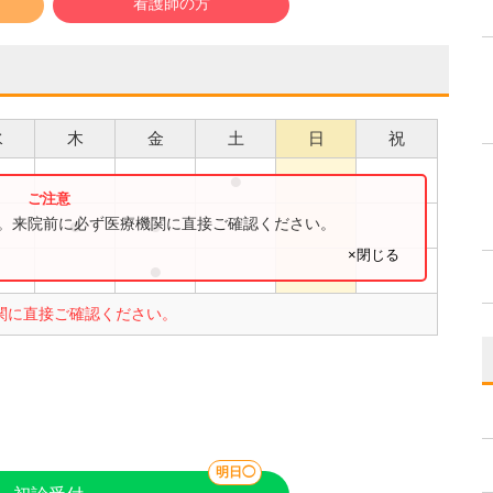
看護師の方
水
木
金
土
日
祝
●
●
●
●
す。来院前に必ず医療機関に直接ご確認ください。
×閉じる
●
●
関に直接ご確認ください。
明日◯