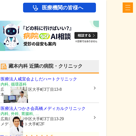
医療機関の皆様へ
藏本内科
近隣の病院・クリニック
医療法人咸宜会
よしだハートクリニック
内科, 循環器科
広島県広島市中区
大手町3丁目13-8
本逕寺ビル2F
医療法人つかさ会
高橋メディカルクリニック
内科, 外科, 胃腸科, ...
広島県広島市中区
大手町3丁目13-29
メディオコート大手町2F