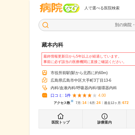
病院なび
人で選べる医院検索
藏本内科
最終情報更新日から5年以上が経過しています。
事前に必ず該当の医療機関に直接ご確認ください。
市役所前駅
(駅から
北西に約60m
)
広島県広島市中区大手町3丁目13-6
内科
血液内科
呼吸器内科
循環器内科
口コミ:
1
件
4.00
※
14
24
672
アクセス数
7月
:
6月
:
過去12ヶ月:
医院トップ
診療案内