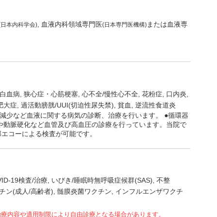
血液内科領域専門医
または血液専
(日本内科学会)
(日本専門医機構)
白血病
狭心症・心筋梗塞
心不全/慢性心不全
花粉症
口内炎
肥大症
過活動膀胱/UUI(切迫性尿失禁)
貧血
逆流性食道炎
板減少など血液に関する病気の診断、治療を行います。 ●循環器
や動脈硬化など血管及び高血圧の診療を行っています。当院で
部エコーによる検査が可能です。
VID-19検査/治療
いびき/睡眠時無呼吸症候群(SAS)
不整
ン(成人/高齢者)
髄膜炎菌ワクチン
インフルエンザワクチ
治療内容や適用制限により自由診療となる場合があります。