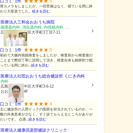
5
口コミ:
1
件
胃カメラをしましたが、一切苦痛はなく、寝ている間に終
わり大変楽でした。
続きを読む
医療法人三和会
おおうち病院
循環器内科, 消化器内科, 内視鏡内科, ...
広島県広島市中区
大手町3丁目7-11
5
口コミ:
1
件
初めて大腸内視鏡検査をしましたが、検査前から検査後の
ことまで懇切丁寧に説明して頂き、検査自体も鎮静剤で眠
っている間に終わ...
続きを読む
医療法人社団
おおうち総合健診所 くにき内科
内科
広島県広島市中区
大手町3-6-12
おおうちビル4F
4
口コミ:
1
件
主に健診所の人間ドックの医師を担当されているのか、一
般の外来患者が少なく、すぐ診てもらえるところがありが
たいです。 点滴...
続きを読む
医療法人健康倶楽部
健診クリニック