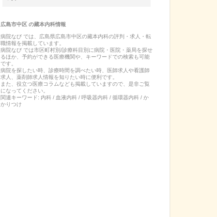
広島市中区
の
藏本内科
情報
病院なび では、
広島県
広島市中区
の
藏本内科
の
評判・求人・転
職
情報を掲載しています。
病院なび では市区町村別/診療科目別に病院・医院・薬局を探せ
るほか、予約ができる医療機関や、キーワードでの検索も可能
です。
病院を探したい時、診療時間を調べたい時、医師求人や看護師
求人、薬剤師求人情報を知りたい時に便利です。
また、役立つ医療コラムなども掲載していますので、是非ご覧
になってください。
関連キーワード:
内科 / 血液内科 / 呼吸器内科 / 循環器内科 / か
かりつけ