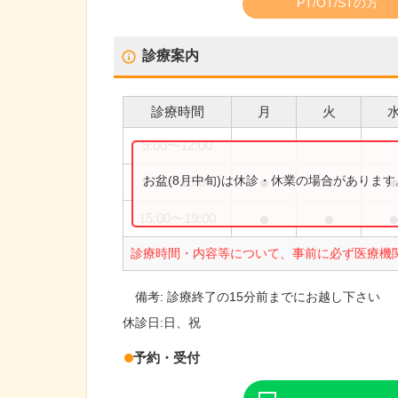
PT/OT/STの方
診療案内
診療時間
月
火
9:00
〜
12:00
●
●
お盆(8月中旬)は休診・休業の場合がありま
9:00
〜
13:00
●
●
15:00
〜
19:00
診療時間・内容等について、事前に必ず医療機
備考:
診療終了の15分前までにお越し下さい
休診日:
日、祝
予約・受付