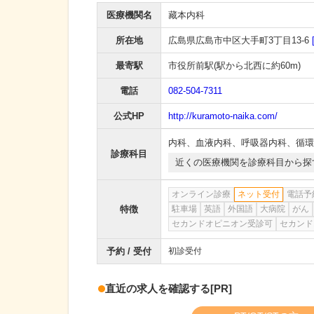
医療機関名
藏本内科
所在地
広島県広島市中区大手町3丁目13-6
最寄駅
市役所前駅
(駅から
北西に約60m
)
電話
082-504-7311
公式HP
http://kuramoto-naika.com/
内科
、
血液内科
、
呼吸器内科
、
循環
診療科目
近くの医療機関を診療科目から探
オンライン診療
ネット受付
電話予
特徴
駐車場
英語
外国語
大病院
がん
セカンドオピニオン受診可
セカンド
予約 / 受付
初診受付
直近の求人を確認する
[PR]