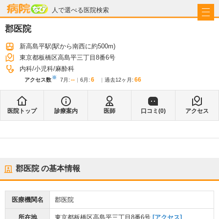
病院なび
人で選べる医院検索
郡医院
新高島平駅
(駅から
南西に約500m
)
東京都板橋区高島平三丁目8番6号
内科
小児科
麻酔科
※
--
6
66
アクセス数
7月
:
6月
:
過去12ヶ月:
医院トップ
診療案内
医師
口コミ(
0
)
アクセス
郡医院
の基本情報
医療機関名
郡医院
所在地
東京都板橋区高島平三丁目8番6号
[アクセス]