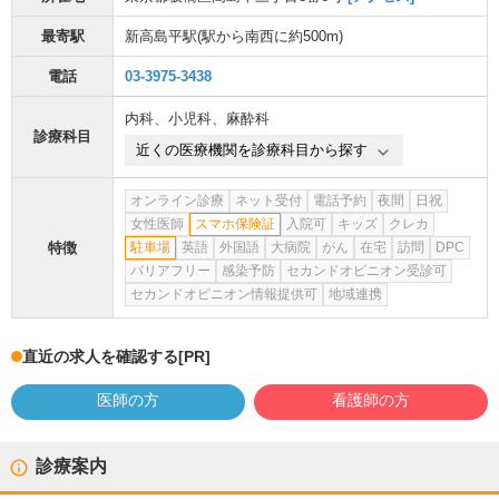
最寄駅
新高島平駅
(駅から
南西に約500m
)
電話
03-3975-3438
内科
、
小児科
、
麻酔科
診療科目
近くの医療機関を診療科目から探す
オンライン診療
ネット受付
電話予約
夜間
日祝
女性医師
スマホ保険証
入院可
キッズ
クレカ
特徴
駐車場
英語
外国語
大病院
がん
在宅
訪問
DPC
バリアフリー
感染予防
セカンドオピニオン受診可
セカンドオピニオン情報提供可
地域連携
直近の求人を確認する
[PR]
医師の方
看護師の方
診療案内