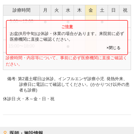
診療時間
月
火
水
木
金
土
日
祝
●
●
●
9:00
〜
12:00
●
お盆(8月中旬)は休診・休業の場合があります。来院前に必ず
15:00
〜
17:00
医療機関に直接ご確認ください。
●
15:00
〜
18:00
×閉じる
診療時間・内容等について、事前に必ず医療機関に直接ご確認く
ださい。
備考:
第2週土曜日は休診。インフルエンザ診療小児. 発熱外来、
診療日に電話にて確認してください。(かかりつけ以外の患
者も診療)
休診日:
火・木～金・日・祝
医師・施設情報