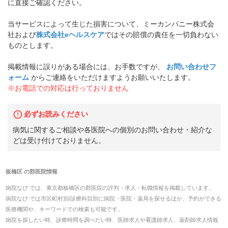
に直接ご確認ください。
当サービスによって生じた損害について、ミーカンパニー株式会
社および
株式会社eヘルスケア
ではその賠償の責任を一切負わない
ものとします。
掲載情報に誤りがある場合には、お手数ですが、
お問い合わせフ
ォーム
からご連絡をいただけますようお願いいたします。
※お電話での対応は行っておりません
必ずお読みください
病気に関するご相談や各医院への個別のお問い合わせ・紹介な
どは受け付けておりません。
板橋区
の
郡医院
情報
病院なび では、
東京都
板橋区
の
郡医院
の
評判・求人・転職
情報を掲載しています。
病院なび では市区町村別/診療科目別に病院・医院・薬局を探せるほか、予約ができる
医療機関や、キーワードでの検索も可能です。
病院を探したい時、診療時間を調べたい時、医師求人や看護師求人、薬剤師求人情報