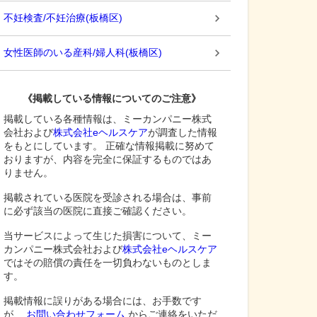
不妊検査/不妊治療
(
板橋区
)
女性医師のいる産科/婦人科
(
板橋区
)
《掲載している情報についてのご注意》
掲載している各種情報は、ミーカンパニー株式
会社および
株式会社eヘルスケア
が調査した情報
をもとにしています。 正確な情報掲載に努めて
おりますが、内容を完全に保証するものではあ
りません。
掲載されている医院を受診される場合は、事前
に必ず該当の医院に直接ご確認ください。
当サービスによって生じた損害について、ミー
カンパニー株式会社および
株式会社eヘルスケア
ではその賠償の責任を一切負わないものとしま
す。
掲載情報に誤りがある場合には、お手数です
が、
お問い合わせフォーム
からご連絡をいただ