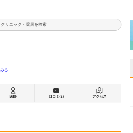
検索
てみる
医師
口コミ(
2
)
アクセス