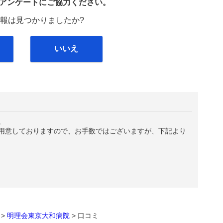
び
アンケートにご協力ください。
報は見つかりましたか?
いいえ
。
用意しておりますので、お手数ではございますが、下記より
>
明理会東京大和病院
>
口コミ