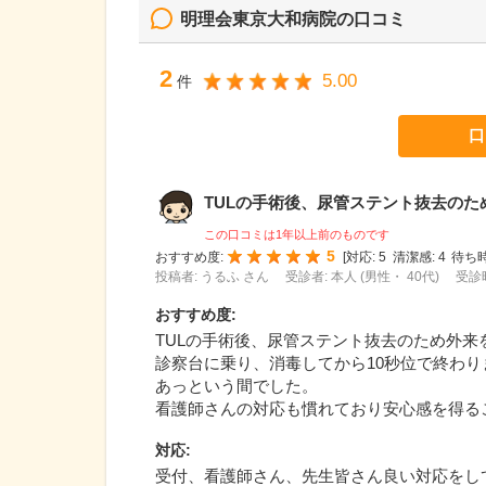
明理会東京大和病院
の口コミ
2
5.00
件
口
TULの手術後、尿管ステント抜去のため外
この口コミは1年以上前のものです
5
おすすめ度:
[
対応:
5
清潔感:
4
待ち時
投稿者: うるふ さん
受診者: 本人 (男性・ 40代)
受診時
おすすめ度
:
TULの手術後、尿管ステント抜去のため外来
診察台に乗り、消毒してから10秒位で終わり
あっという間でした。
看護師さんの対応も慣れており安心感を得る
対応
:
受付、看護師さん、先生皆さん良い対応をし