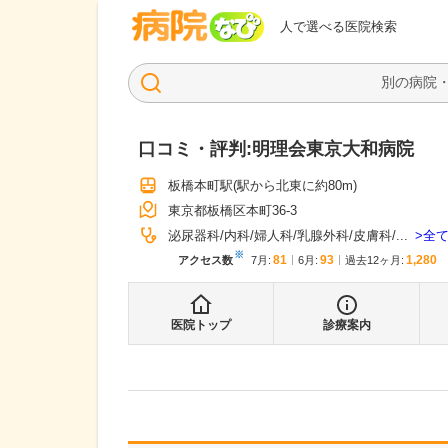
病院なび
人で選べる医院検索
口コミ・評判:
明理会東京大和病院
板橋本町駅
(駅から
北東に約80m
)
東京都板橋区本町36-3
全
泌尿器科
内科
婦人科
乳腺外科
皮膚科
...
※
81
93
1,280
アクセス数
7月
:
6月
:
過去12ヶ月:
医院トップ
診療案内