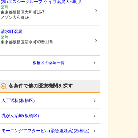
(株)エスシーグループ ケイワ薬局大和町店
薬局
東京都板橋区
大和町16-7
メゾン大和町1F
清水町薬局
薬局
東京都板橋区
清水町43番11号
板橋区
の薬局一覧
各条件で他の医療機関を探す
人工透析
(
板橋区
)
乳がん治療
(
板橋区
)
モーニングアフターピル(緊急避妊薬)
(
板橋区
)