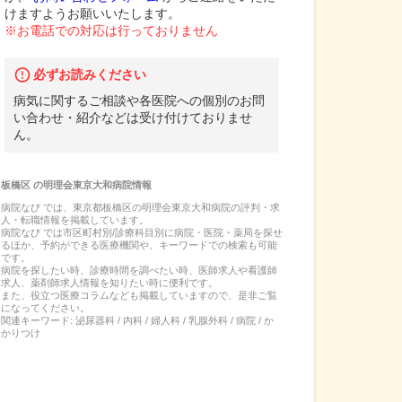
けますようお願いいたします。
※お電話での対応は行っておりません
必ずお読みください
病気に関するご相談や各医院への個別のお問
い合わせ・紹介などは受け付けておりませ
ん。
板橋区
の
明理会東京大和病院
情報
病院なび では、
東京都
板橋区
の
明理会東京大和病院
の
評判・求
人・転職
情報を掲載しています。
病院なび では市区町村別/診療科目別に病院・医院・薬局を探せ
るほか、予約ができる医療機関や、キーワードでの検索も可能
です。
病院を探したい時、診療時間を調べたい時、医師求人や看護師
求人、薬剤師求人情報を知りたい時に便利です。
また、役立つ医療コラムなども掲載していますので、是非ご覧
になってください。
関連キーワード:
泌尿器科 / 内科 / 婦人科 / 乳腺外科 / 病院 / か
かりつけ