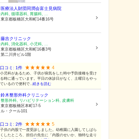
医療法人財団同潤会富士見病院
内科, 循環器科, 胃腸科, ...
東京都板橋区
大和町14番16号
藤吉クリニック
内科, 消化器科, 小児科, ...
東京都板橋区
大和町16番3号
第二川井ビル1階
4
口コミ:
1
件
小児科があるため、子供が病気をした時や予防接種を受け
る時に通っています。平日の休診日がなく、土曜日もやっ
ているので便利で...
続きを読む
鈴木整形外科クリニック
整形外科, リハビリテーション科, 皮膚科
東京都板橋区
本町17-5
ル・クール101
5
口コミ:
2
件
子供の内股で一度受診しました。幼稚園に入園してしばら
くしたところ、担任の先生に「内股のせいか、独特な走り