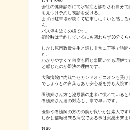
会社の健康診断にて水腎症と診断され自分で
を見つけ予約し初診を受ける。
まずは駐車場が狭くて駐車しにくいと感じる
ん。
バス停も近くの様です。
初診時は予約しているにも関わらず30分く
しかし原岡政貴先生と話し非常に丁寧で時間
た。
わかりやすくて何度も同じ事聞いても理解で
と感じたのが即決の理由です。
大和病院に内緒でセカンドオピニオンも受け
でしょうとの言葉もあり安心感を持ち入院す
看護婦さん方も泌尿器の患者に慣れていると
看護婦さん達の対応も丁寧で早いです。
医師や看護師の方のの腕が良いかは素人です
しかし信頼出来る病院である事は実感出来ま
対応
: