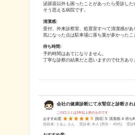
泌尿器以外も困ったことがあったら受診した
そう思える病院です。
清潔感
:
受付、外来診察室、処置室すべて清潔感があ
気になった点は駐車場に落ち葉が多かったこ
待ち時間
:
予約時間はあてになりません。
丁寧な診察の結果だと思いますので仕方あり
会社の健康診断にて水腎症と診断され自分
この口コミは1年以上前のものです
5
おすすめ度:
[
対応:
5
清潔感:
4
待ち時
投稿者: うるふ さん
受診者: 本人 (男性・ 40代)
受診時
おすすめ度
: