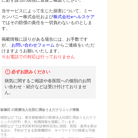
に必ず該当の医院に直接ご確認ください。
当サービスによって生じた損害について、ミー
カンパニー株式会社および
株式会社eヘルスケア
ではその賠償の責任を一切負わないものとしま
す。
掲載情報に誤りがある場合には、お手数です
が、
お問い合わせフォーム
からご連絡をいただ
けますようお願いいたします。
※お電話での対応は行っておりません
必ずお読みください
病気に関するご相談や各医院への個別のお問
い合わせ・紹介などは受け付けておりませ
ん。
板橋区
の
医療法人社団仁潤会うえだクリニック
情報
病院なび では、
東京都
板橋区
の
医療法人社団仁潤会うえだクリ
ニック
の
評判・求人・転職
情報を掲載しています。
病院なび では市区町村別/診療科目別に病院・医院・薬局を探せ
るほか、予約ができる医療機関や、キーワードでの検索も可能
です。