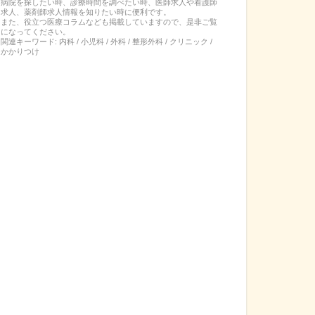
病院を探したい時、診療時間を調べたい時、医師求人や看護師
求人、薬剤師求人情報を知りたい時に便利です。
また、役立つ医療コラムなども掲載していますので、是非ご覧
になってください。
関連キーワード:
内科 / 小児科 / 外科 / 整形外科 / クリニック /
かかりつけ