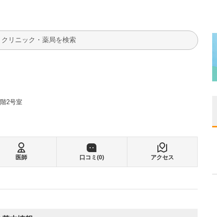
検索
2階2号室
医師
口コミ(
0
)
アクセス