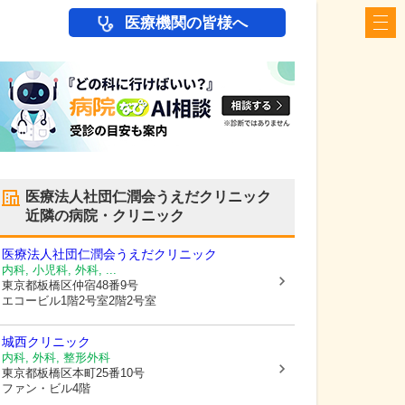
医療機関の皆様へ
医療法人社団仁潤会うえだクリニック
近隣の病院・クリニック
医療法人社団仁潤会うえだクリニック
内科, 小児科, 外科, ...
東京都板橋区
仲宿48番9号
エコービル1階2号室2階2号室
城西クリニック
内科, 外科, 整形外科
東京都板橋区
本町25番10号
ファン・ビル4階