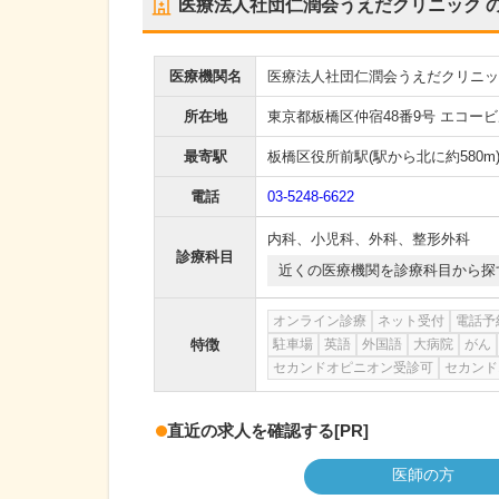
医療法人社団仁潤会うえだクリニック
医療機関名
医療法人社団仁潤会うえだクリニッ
所在地
東京都板橋区仲宿48番9号 エコービ
最寄駅
板橋区役所前駅
(駅から
北に約580m
電話
03-5248-6622
内科
、
小児科
、
外科
、
整形外科
診療科目
近くの医療機関を診療科目から探
オンライン診療
ネット受付
電話予
特徴
駐車場
英語
外国語
大病院
がん
セカンドオピニオン受診可
セカンド
直近の求人を確認する
[PR]
医師の方