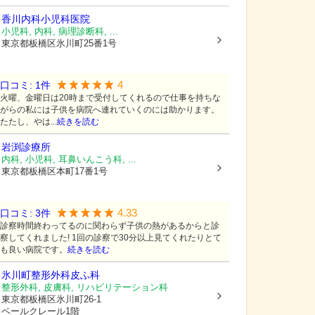
香川内科小児科医院
小児科, 内科, 病理診断科, ...
東京都板橋区
氷川町25番1号
4
口コミ:
1
件
火曜、金曜日は20時まで受付してくれるので仕事を持ちな
がらの私には子供を病院へ連れていくのには助かります。
たたし、やは...
続きを読む
岩渕診療所
内科, 小児科, 耳鼻いんこう科, ...
東京都板橋区
本町17番1号
4.33
口コミ:
3
件
診察時間終わってるのに関わらず子供の熱があるからと診
察してくれました! 1回の診察で30分以上見てくれたりとて
も良い病院です。
続きを読む
氷川町整形外科皮ふ科
整形外科, 皮膚科, リハビリテーション科
東京都板橋区
氷川町26-1
ベールクレール1階