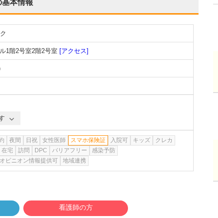
の基本情報
ク
ル1階2号室2階2号室
[アクセス]
)
す
約
夜間
日祝
女性医師
スマホ保険証
入院可
キッズ
クレカ
在宅
訪問
DPC
バリアフリー
感染予防
オピニオン情報提供可
地域連携
看護師の方