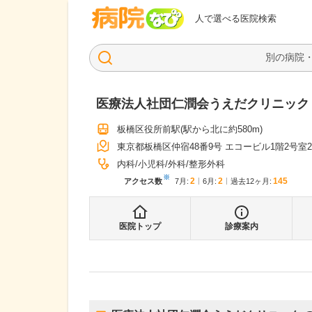
病院なび
人で選べる医院検索
医療法人社団仁潤会うえだクリニック
板橋区役所前駅
(駅から
北に約580m
)
東京都板橋区仲宿48番9号 エコービル1階2号室
内科
小児科
外科
整形外科
※
2
2
145
アクセス数
7月
:
6月
:
過去12ヶ月:
医院トップ
診療案内