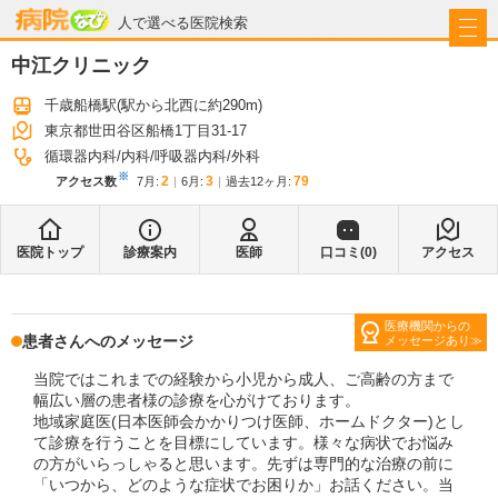
病院なび
人で選べる医院検索
中江クリニック
千歳船橋駅
(駅から
北西に約290m
)
東京都世田谷区船橋1丁目31-17
循環器内科
内科
呼吸器内科
外科
※
2
3
79
アクセス数
7月
:
6月
:
過去12ヶ月:
医院トップ
診療案内
医師
口コミ(
0
)
アクセス
医療機関からの
患者さんへのメッセージ
メッセージあり
当院ではこれまでの経験から小児から成人、ご高齢の方まで
幅広い層の患者様の診療を心がけております。
地域家庭医(日本医師会かかりつけ医師、ホームドクター)とし
て診療を行うことを目標にしています。様々な病状でお悩み
の方がいらっしゃると思います。先ずは専門的な治療の前に
「いつから、どのような症状でお困りか」お話ください。当