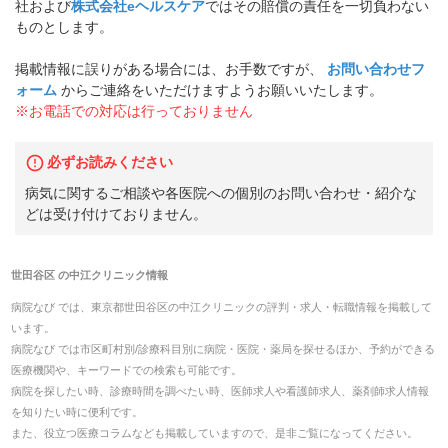
社および
株式会社eヘルスケア
ではその賠償の責任を一切負わない
ものとします。
掲載情報に誤りがある場合には、お手数ですが、
お問い合わせフ
ォーム
からご連絡をいただけますようお願いいたします。
※お電話での対応は行っておりません
必ずお読みください
病気に関するご相談や各医院への個別のお問い合わせ・紹介な
どは受け付けておりません。
世田谷区
の
中江クリニック
情報
病院なび では、
東京都
世田谷区
の
中江クリニック
の
評判・求人・転職
情報を掲載して
います。
病院なび では市区町村別/診療科目別に病院・医院・薬局を探せるほか、予約ができる
医療機関や、キーワードでの検索も可能です。
病院を探したい時、診療時間を調べたい時、医師求人や看護師求人、薬剤師求人情報
を知りたい時に便利です。
また、役立つ医療コラムなども掲載していますので、是非ご覧になってください。