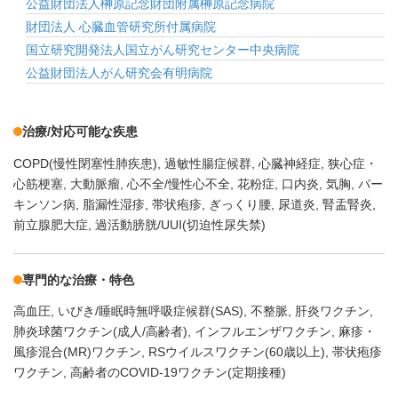
公益財団法人榊原記念財団附属榊原記念病院
財団法人 心臓血管研究所付属病院
国立研究開発法人国立がん研究センター中央病院
公益財団法人がん研究会有明病院
治療/対応可能な疾患
COPD(慢性閉塞性肺疾患)
過敏性腸症候群
心臓神経症
狭心症・
心筋梗塞
大動脈瘤
心不全/慢性心不全
花粉症
口内炎
気胸
パー
キンソン病
脂漏性湿疹
帯状疱疹
ぎっくり腰
尿道炎
腎盂腎炎
前立腺肥大症
過活動膀胱/UUI(切迫性尿失禁)
専門的な治療・特色
高血圧
いびき/睡眠時無呼吸症候群(SAS)
不整脈
肝炎ワクチン
肺炎球菌ワクチン(成人/高齢者)
インフルエンザワクチン
麻疹・
風疹混合(MR)ワクチン
RSウイルスワクチン(60歳以上)
帯状疱疹
ワクチン
高齢者のCOVID-19ワクチン(定期接種)