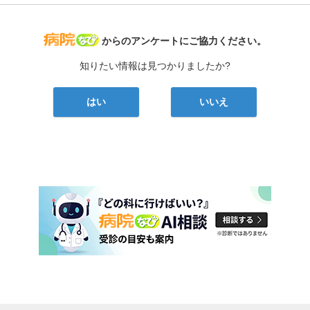
病院なび
からのアンケートにご協力ください。
知りたい情報は見つかりましたか?
はい
いいえ