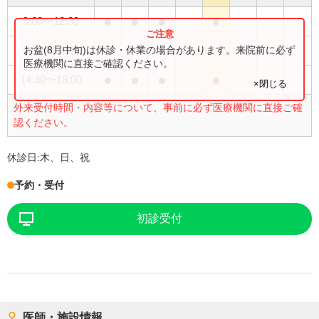
●
●
●
●
9:00
〜
12:30
●
お盆(8月中旬)は休診・休業の場合があります。来院前に必ず
9:00
〜
13:00
医療機関に直接ご確認ください。
●
●
●
●
14:30
〜
18:00
×閉じる
外来受付時間・内容等について、事前に必ず医療機関に直接ご確
認ください。
休診日:
木、日、祝
予約・受付
初診受付
医師・施設情報