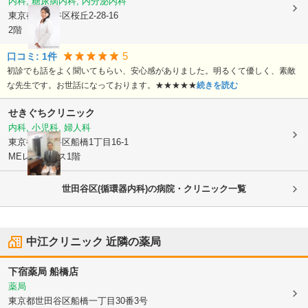
内科, 糖尿病内科, 内分泌内科
東京都世田谷区
桜丘2-28-16
2階
5
口コミ:
1
件
初診でも話をよく聞いてもらい、安心感がありました。明るくて優しく、素敵
な先生です。お世話になっております。★★★★★
続きを読む
せきぐちクリニック
内科, 小児科, 婦人科
東京都世田谷区
船橋1丁目16-1
MEレジデンス1階
世田谷区(循環器内科)の病院・クリニック一覧
中江クリニック
近隣の薬局
下宿薬局 船橋店
薬局
東京都世田谷区
船橋一丁目30番3号