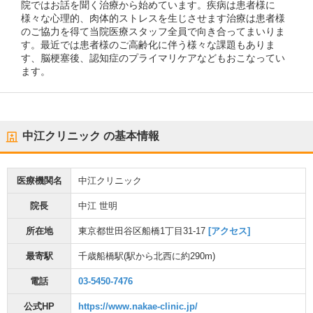
院ではお話を聞く治療から始めています。疾病は患者様に
様々な心理的、肉体的ストレスを生じさせます治療は患者様
のご協力を得て当院医療スタッフ全員で向き合ってまいりま
す。最近では患者様のご高齢化に伴う様々な課題もありま
す、脳梗塞後、認知症のプライマリケアなどもおこなってい
ます。
中江クリニック
の基本情報
医療機関名
中江クリニック
院長
中江 世明
所在地
東京都世田谷区船橋1丁目31-17
[アクセス]
最寄駅
千歳船橋駅
(駅から
北西に約290m
)
電話
03-5450-7476
公式HP
https://www.nakae-clinic.jp/