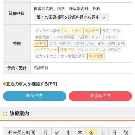
循環器内科
、
内科
、
呼吸器内科
、
外科
診療科目
近くの医療機関を診療科目から探す
オンライン診療
ネット受付
電話予約
夜間
日祝
女性医師
スマホ保険証
入院可
キッズ
クレカ
特徴
駐車場
英語
外国語
大病院
がん
在宅
訪問
DPC
バリアフリー
感染予防
セカンドオピニオン受診可
セカンドオピニオン情報提供可
地域連携
予約 / 受付
初診受付
直近の求人を確認する
[PR]
医師の方
看護師の方
診療案内
外来受付時間
月
火
水
木
金
土
日
祝