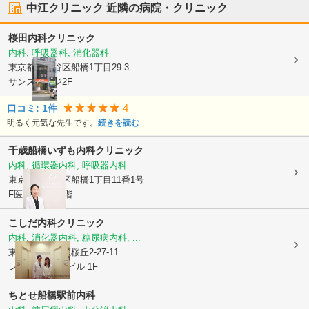
中江クリニック
近隣の病院・クリニック
桜田内科クリニック
内科, 呼吸器科, 消化器科
東京都世田谷区
船橋1丁目29-3
サンステージ2F
4
口コミ:
1
件
明るく元気な先生です。
続きを読む
千歳船橋いずも内科クリニック
内科, 循環器内科, 呼吸器内科
東京都世田谷区
船橋1丁目11番1号
F医療モール2階
こしだ内科クリニック
内科, 消化器内科, 糖尿病内科, ...
東京都世田谷区
桜丘2-27-11
レフィーノKMビル 1F
ちとせ船橋駅前内科