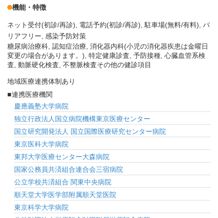
機能・特徴
ネット受付(初診/再診)
電話予約(初診/再診)
駐車場(無料/有料)
バ
リアフリー
感染予防対策
糖尿病治療科, 認知症治療, 消化器内科(小児の消化器疾患は金曜日
変更の場合があります。), 特定健康診査, 予防接種, 心臓血管系検
査, 動脈硬化検査, 不整脈検査その他の健診項目
地域医療連携体制あり
連携医療機関
慶應義塾大学病院
独立行政法人国立病院機構東京医療センター
国立研究開発法人 国立国際医療研究センター病院
東京医科大学病院
東邦大学医療センター大森病院
国家公務員共済組合連合会三宿病院
公立学校共済組合 関東中央病院
順天堂大学医学部附属順天堂医院
東京科学大学病院