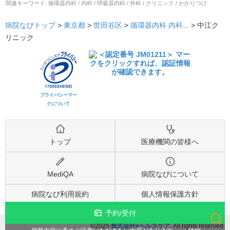
関連キーワード:
循環器内科 / 内科 / 呼吸器内科 / 外科 / クリニック / かかりつけ
病院なびトップ
>
東京都
>
世田谷区
>
循環器内科
内科
... >
中江ク
リニック
プライバシーマー
クについて
トップ
医療機関の皆様へ
MediQA
病院なびについて
病院なび利用規約
個人情報保護方針
予約/受付
©2025
株式会社eヘルスケア
, All rights reserved.
検索