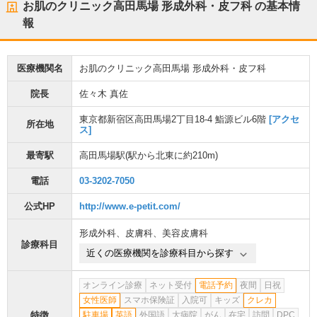
お肌のクリニック高田馬場 形成外科・皮フ科
の基本情
報
医療機関名
お肌のクリニック高田馬場 形成外科・皮フ科
院長
佐々木 真佐
東京都新宿区高田馬場2丁目18-4 鮨源ビル6階
[アクセ
所在地
ス]
最寄駅
高田馬場駅
(駅から
北東に約210m
)
電話
03-3202-7050
公式HP
http://www.e-petit.com/
形成外科
、
皮膚科
、
美容皮膚科
診療科目
近くの医療機関を診療科目から探す
オンライン診療
ネット受付
電話予約
夜間
日祝
女性医師
スマホ保険証
入院可
キッズ
クレカ
特徴
駐車場
英語
外国語
大病院
がん
在宅
訪問
DPC