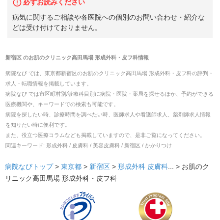
必ずお読みください
病気に関するご相談や各医院への個別のお問い合わせ・紹介な
どは受け付けておりません。
新宿区
の
お肌のクリニック高田馬場 形成外科・皮フ科
情報
病院なび では、
東京都
新宿区
の
お肌のクリニック高田馬場 形成外科・皮フ科
の
評判・
求人・転職
情報を掲載しています。
病院なび では市区町村別/診療科目別に病院・医院・薬局を探せるほか、予約ができる
医療機関や、キーワードでの検索も可能です。
病院を探したい時、診療時間を調べたい時、医師求人や看護師求人、薬剤師求人情報
を知りたい時に便利です。
また、役立つ医療コラムなども掲載していますので、是非ご覧になってください。
関連キーワード:
形成外科 / 皮膚科 / 美容皮膚科 / 新宿区 / かかりつけ
病院なびトップ
>
東京都
>
新宿区
>
形成外科
皮膚科
... >
お肌のク
リニック高田馬場 形成外科・皮フ科