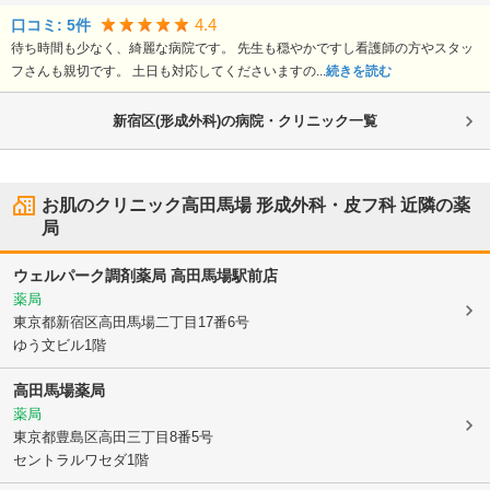
4.4
口コミ:
5
件
待ち時間も少なく、綺麗な病院です。 先生も穏やかですし看護師の方やスタッ
フさんも親切です。 土日も対応してくださいますの...
続きを読む
新宿区(形成外科)の病院・クリニック一覧
お肌のクリニック高田馬場 形成外科・皮フ科
近隣の薬
局
ウェルパーク調剤薬局 高田馬場駅前店
薬局
東京都新宿区
高田馬場二丁目17番6号
ゆう文ビル1階
高田馬場薬局
薬局
東京都豊島区
高田三丁目8番5号
セントラルワセダ1階