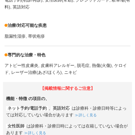
電話予約(初診/再診)
女性医師(常勤)
クレジットカード
駐車場(有
料)
英語対応
治療/対応可能な疾患
脂漏性湿疹
帯状疱疹
専門的な治療・特色
アトピー性皮膚炎
皮膚科アレルギー
脱毛症
熱傷(火傷)
ケロイ
ド
レーザー治療(あざ/ほくろ)
ニキビ
【掲載情報に関するご注意】
機能・特徴
の項目の、
ネット予約/電話予約
,
英語対応
は診療科・診療日時等によっ
ては対応していない場合があります
詳しく見る
女性医師
は診療科・診療日時によっては在籍していない場合が
あります
詳しく見る