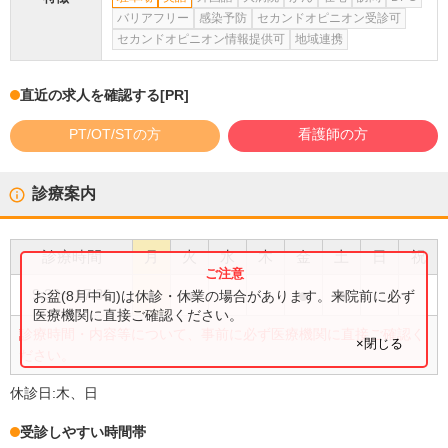
バリアフリー
感染予防
セカンドオピニオン受診可
セカンドオピニオン情報提供可
地域連携
直近の求人を確認する
[PR]
PT/OT/STの方
看護師の方
診療案内
診療時間
月
火
水
木
金
土
日
祝
●
●
●
●
●
9:30
〜
17:30
お盆(8月中旬)は休診・休業の場合があります。来院前に必ず
医療機関に直接ご確認ください。
診療時間・内容等について、事前に必ず医療機関に直接ご確認く
×閉じる
ださい。
休診日:
木、日
受診しやすい時間帯