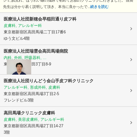
シミ,肌荒れ、ほうれい線の悩みで初めてお肌のクリニックに行きました。 院長
先生は分かり易く説明して頂き、本当に良かったで...
続きを読む
医療法人社団新穂会
早稲田通り皮フ科
皮膚科, アレルギー科
東京都新宿区
高田馬場二丁目17番6
ゆう文ビル4階
医療法人社団瑞雲会
高田馬場病院
内科, 外科, 呼吸器科, ...
東京都豊島区
高田3丁目8-9
医療法人社団りんどう会
山手皮フ科クリニック
アレルギー科, 形成外科, 皮膚科
東京都新宿区
高田馬場3丁目2-5
フレンドビル3階
高田馬場クリニック皮膚科
皮膚科, 美容皮膚科, アレルギー科
東京都新宿区
高田馬場2丁目14-27
3階