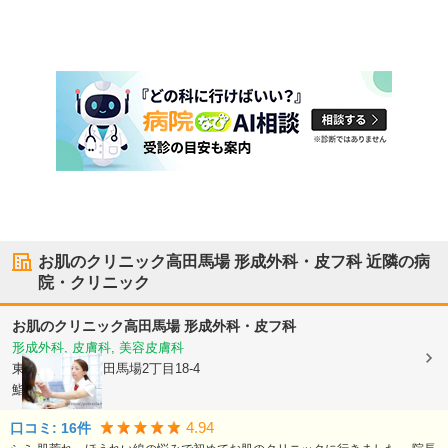
お肌のクリニック高田馬場 形成外科・皮フ科
近隣の病
院・クリニック
お肌のクリニック高田馬場 形成外科・皮フ科
形成外科, 皮膚科, 美容皮膚科
東京都新宿区
高田馬場2丁目18-4
鮨源ビル6階
4.94
口コミ:
16
件