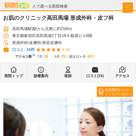
病院なび
人で選べる医院検索
お肌のクリニック高田馬場 形成外科・皮フ科
高田馬場駅
(駅から
北東に約210m
)
東京都新宿区高田馬場2丁目18-4 鮨源ビル6階
形成外科
皮膚科
美容皮膚科
口コミ:
16
件
4.94
※
29
25
423
アクセス数
7月
:
6月
:
過去12ヶ月:
医院トップ
診療案内
医師
口コミ(
16
)
アクセス
医療機関からの
メッセージあり