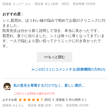
投稿者: カッピー さん
受診者: 本人 (女性・ 60代)
受診時期: 2019年
おすすめ度 :
シミ,肌荒れ、ほうれい線の悩みで初めてお肌のクリニックに行
きました。
院長先生は分かり易く説明して頂き、本当に良かったです。
肌荒れ、直ぐに治りました。シミは徐々に薄くなってきていま
す。一人で悩むより思い切ってクリニックに行き良かったで
す。
>>もっと読む
≫この口コミにコメントする(医療機関の方向け)
私の意見を尊重するだけでなく、新しい選択...
この口コミは1年以上前のものです
5
おすすめ度:
[
対応:
5
清潔感:
5
待ち時間:
5
]
投稿者: m.a さん
受診者: 家族 (女性・ 20代)
受診時期: 2019年